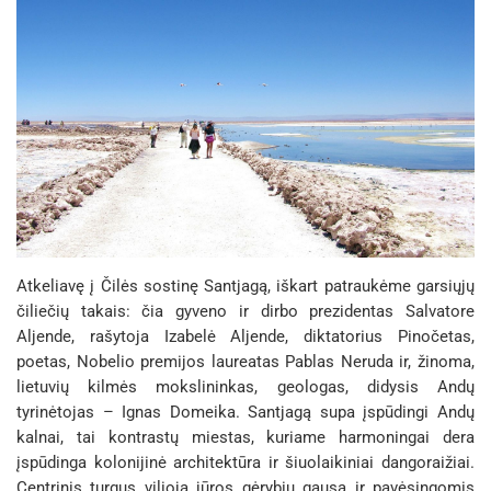
Atkeliavę į Čilės sostinę Santjagą, iškart patraukėme garsiųjų
čiliečių takais: čia gyveno ir dirbo prezidentas Salvatore
Aljende, rašytoja Izabelė Aljende, diktatorius Pinočetas,
poetas, Nobelio premijos laureatas Pablas Neruda ir, žinoma,
lietuvių kilmės mokslininkas, geologas, didysis Andų
tyrinėtojas – Ignas Domeika. Santjagą supa įspūdingi Andų
kalnai, tai kontrastų miestas, kuriame harmoningai dera
įspūdinga kolonijinė architektūra ir šiuolaikiniai dangoraižiai.
Centrinis turgus vilioja jūros gėrybių gausa ir pavėsingomis