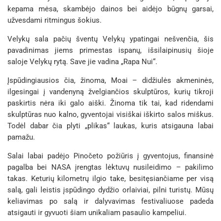
kepama mėsa, skambėjo dainos bei aidėjo būgnų garsai,
užvesdami ritmingus šokius.
Velykų sala pačių šventų Velykų ypatingai nešvenčia, šis
pavadinimas jiems primestas ispanų, išsilaipinusių šioje
saloje Velykų rytą. Save jie vadina „Rapa Nui“.
Įspūdingiausios čia, žinoma, Moai – didžiulės akmeninės,
ilgesingai į vandenyną žvelgiančios skulptūros, kurių tikroji
paskirtis nėra iki galo aiški. Žinoma tik tai, kad ridendami
skulptūras nuo kalno, gyventojai visiškai iškirto salos miškus.
Todėl dabar čia plyti „plikas“ laukas, kuris atsigauna labai
pamažu.
Salai labai padėjo Pinočeto požiūris į gyventojus, finansinė
pagalba bei NASA įrengtas lėktuvų nusileidimo – pakilimo
takas. Keturių kilometrų ilgio take, besitęsiančiame per visą
salą, gali leistis įspūdingo dydžio orlaiviai, pilni turistų. Mūsų
keliavimas po salą ir dalyvavimas festivaliuose padeda
atsigauti ir gyvuoti šiam unikaliam pasaulio kampeliui.