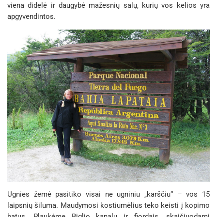
viena didelė ir daugybė mažesnių salų, kurių vos kelios yra
apgyvendintos.
Ugnies žemė pasitiko visai ne ugniniu „karščiu“ – vos 15
laipsnių šiluma. Maudymosi kostiumėlius teko keisti į kopimo
batus. Plaukėme Biglio kanalu ir fiordais, skaičiuodami