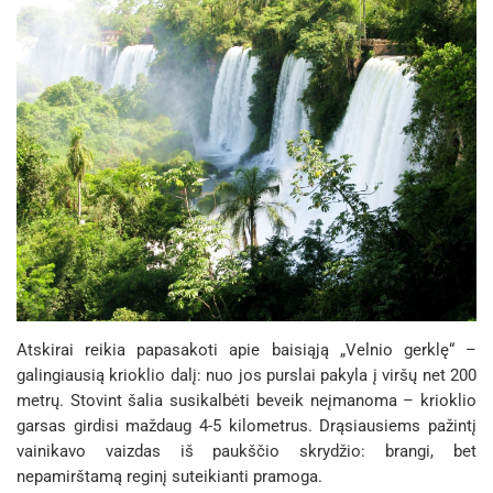
Atskirai reikia papasakoti apie baisiąją „Velnio gerklę“ –
galingiausią krioklio dalį: nuo jos purslai pakyla į viršų net 200
metrų. Stovint šalia susikalbėti beveik neįmanoma – krioklio
garsas girdisi maždaug 4-5 kilometrus. Drąsiausiems pažintį
vainikavo vaizdas iš paukščio skrydžio: brangi, bet
nepamirštamą reginį suteikianti pramoga.