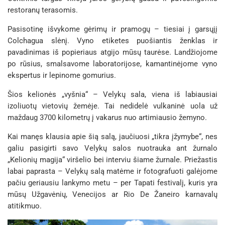
restoranų terasomis.
Pasisotinę išvykome gėrimų ir pramogų – tiesiai į garsųjį
Colchagua slėnį. Vyno etiketes puošiantis ženklas ir
pavadinimas iš popieriaus atgijo mūsų taurėse. Landžiojome
po rūsius, smalsavome laboratorijose, kamantinėjome vyno
ekspertus ir lepinome gomurius.
Šios kelionės „vyšnia“ – Velykų sala, viena iš labiausiai
izoliuotų vietovių žemėje. Tai nedidelė vulkaninė uola už
maždaug 3700 kilometrų į vakarus nuo artimiausio žemyno.
Kai manęs klausia apie šią salą, jaučiuosi „tikra įžymybe“, nes
galiu pasigirti savo Velykų salos nuotrauka ant žurnalo
„Kelionių magija“ viršelio bei interviu šiame žurnale. Priežastis
labai paprasta – Velykų salą matėme ir fotografuoti galėjome
pačiu geriausiu lankymo metu – per Tapati festivalį, kuris yra
mūsų Užgavėnių, Venecijos ar Rio De Žaneiro karnavalų
atitikmuo.