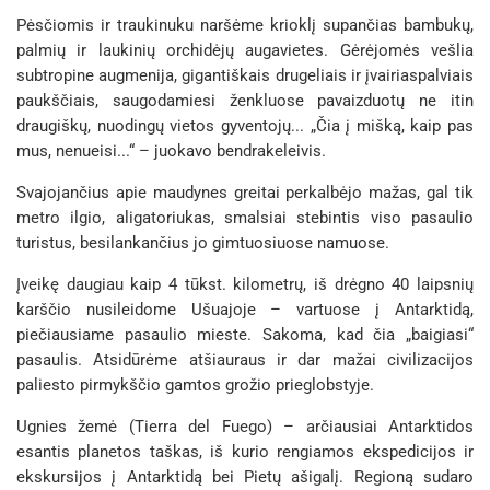
Pėsčiomis ir traukinuku naršėme krioklį supančias bambukų,
palmių ir laukinių orchidėjų augavietes. Gėrėjomės vešlia
subtropine augmenija, gigantiškais drugeliais ir įvairiaspalviais
paukščiais, saugodamiesi ženkluose pavaizduotų ne itin
draugiškų, nuodingų vietos gyventojų... „Čia į mišką, kaip pas
mus, nenueisi...“ – juokavo bendrakeleivis.
Svajojančius apie maudynes greitai perkalbėjo mažas, gal tik
metro ilgio, aligatoriukas, smalsiai stebintis viso pasaulio
turistus, besilankančius jo gimtuosiuose namuose.
Įveikę daugiau kaip 4 tūkst. kilometrų, iš drėgno 40 laipsnių
karščio nusileidome Ušuajoje – vartuose į Antarktidą,
piečiausiame pasaulio mieste. Sakoma, kad čia „baigiasi“
pasaulis. Atsidūrėme atšiauraus ir dar mažai civilizacijos
paliesto pirmykščio gamtos grožio prieglobstyje.
Ugnies žemė (Tierra del Fuego) – arčiausiai Antarktidos
esantis planetos taškas, iš kurio rengiamos ekspedicijos ir
ekskursijos į Antarktidą bei Pietų ašigalį. Regioną sudaro