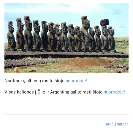
Nuotraukų albumą rasite šioje
nuorodoje!
Visas keliones į Čilę ir Argentiną galite rasti šioje
nuorodoje!
Atgal į sąrašą