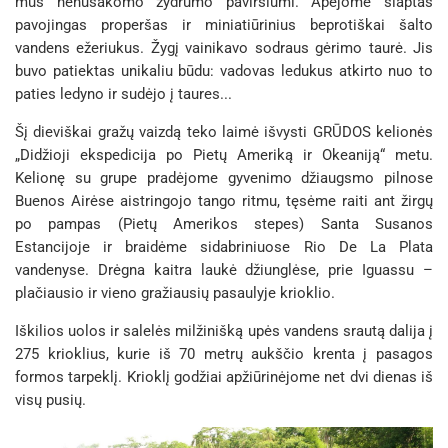
mus nenusakomo žydrumo paviršiumi. Apėjome slaptas
pavojingas properšas ir miniatiūrinius beprotiškai šalto
vandens ežeriukus. Žygį vainikavo sodraus gėrimo taurė. Jis
buvo patiektas unikaliu būdu: vadovas ledukus atkirto nuo to
paties ledyno ir sudėjo į taures...
Šį dieviškai gražų vaizdą teko laimė išvysti GRŪDOS kelionės
„Didžioji ekspedicija po Pietų Ameriką ir Okeaniją“ metu.
Kelionę su grupe pradėjome gyvenimo džiaugsmo pilnose
Buenos Airėse aistringojo tango ritmu, tęsėme raiti ant žirgų
po pampas (Pietų Amerikos stepes) Santa Susanos
Estancijoje ir braidėme sidabriniuose Rio De La Plata
vandenyse. Drėgna kaitra laukė džiunglėse, prie Iguassu –
plačiausio ir vieno gražiausių pasaulyje krioklio.
Iškilios uolos ir salelės milžinišką upės vandens srautą dalija į
275 krioklius, kurie iš 70 metrų aukščio krenta į pasagos
formos tarpeklį. Krioklį godžiai apžiūrinėjome net dvi dienas iš
visų pusių.