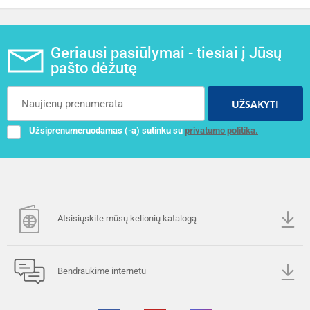
Geriausi pasiūlymai - tiesiai į Jūsų
pašto dėžutę
UŽSAKYTI
Užsiprenumeruodamas (-a) sutinku su
privatumo politika.
Atsisiųskite mūsų kelionių katalogą
Bendraukime internetu