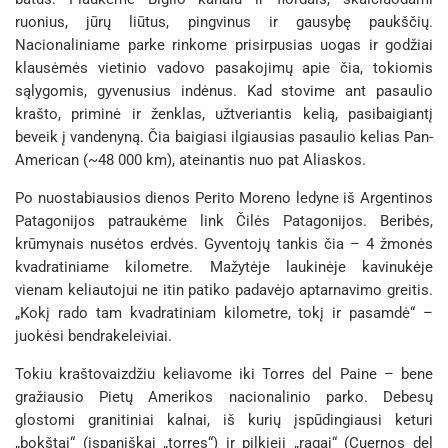
ruonius, jūrų liūtus, pingvinus ir gausybę paukščių.
Nacionaliniame parke rinkome prisirpusias uogas ir godžiai
klausėmės vietinio vadovo pasakojimų apie čia, tokiomis
sąlygomis, gyvenusius indėnus. Kad stovime ant pasaulio
krašto, priminė ir ženklas, užtveriantis kelią, pasibaigiantį
beveik į vandenyną. Čia baigiasi ilgiausias pasaulio kelias Pan-
American (~48 000 km), ateinantis nuo pat Aliaskos.
Po nuostabiausios dienos Perito Moreno ledyne iš Argentinos
Patagonijos patraukėme link Čilės Patagonijos. Beribės,
krūmynais nusėtos erdvės. Gyventojų tankis čia – 4 žmonės
kvadratiniame kilometre. Mažytėje laukinėje kavinukėje
vienam keliautojui ne itin patiko padavėjo aptarnavimo greitis.
„Kokį rado tam kvadratiniam kilometre, tokį ir pasamdė“ –
juokėsi bendrakeleiviai.
Tokiu kraštovaizdžiu keliavome iki Torres del Paine – bene
gražiausio Pietų Amerikos nacionalinio parko. Debesų
glostomi granitiniai kalnai, iš kurių įspūdingiausi keturi
„bokštai“ (ispaniškai „torres“) ir pilkieji „ragai“ (Cuernos del