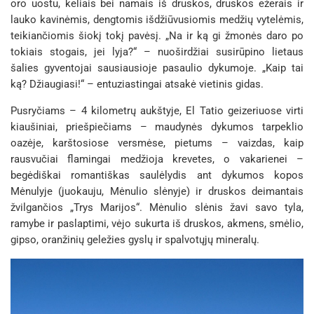
oro uostu, keliais bei namais iš druskos, druskos ežerais ir
lauko kavinėmis, dengtomis išdžiūvusiomis medžių vytelėmis,
teikiančiomis šiokį tokį pavėsį. „Na ir ką gi žmonės daro po
tokiais stogais, jei lyja?“ – nuoširdžiai susirūpino lietaus
šalies gyventojai sausiausioje pasaulio dykumoje. „Kaip tai
ką? Džiaugiasi!“ – entuziastingai atsakė vietinis gidas.
Pusryčiams – 4 kilometrų aukštyje, El Tatio geizeriuose virti
kiaušiniai, priešpiečiams – maudynės dykumos tarpeklio
oazėje, karštosiose versmėse, pietums – vaizdas, kaip
rausvučiai flamingai medžioja krevetes, o vakarienei –
begėdiškai romantiškas saulėlydis ant dykumos kopos
Mėnulyje (juokauju, Mėnulio slėnyje) ir druskos deimantais
žvilgančios „Trys Marijos“. Mėnulio slėnis žavi savo tyla,
ramybe ir paslaptimi, vėjo sukurta iš druskos, akmens, smėlio,
gipso, oranžinių geležies gyslų ir spalvotųjų mineralų.