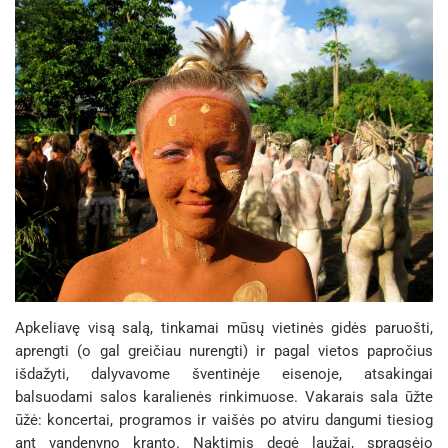
Apkeliavę visą salą, tinkamai mūsų vietinės gidės paruošti,
aprengti (o gal greičiau nurengti) ir pagal vietos papročius
išdažyti, dalyvavome šventinėje eisenoje, atsakingai
balsuodami salos karalienės rinkimuose. Vakarais sala ūžte
ūžė: koncertai, programos ir vaišės po atviru dangumi tiesiog
ant vandenyno kranto. Naktimis degė laužai, spragsėjo