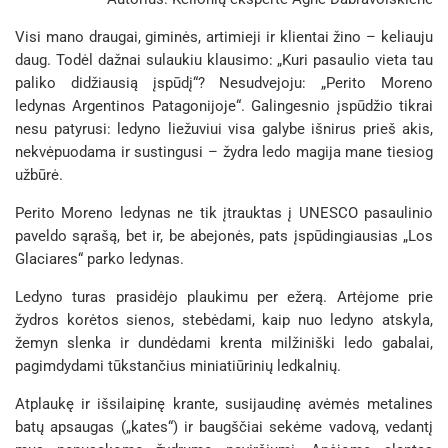
Visi mano draugai, giminės, artimieji ir klientai žino – keliauju
daug. Todėl dažnai sulaukiu klausimo: „Kuri pasaulio vieta tau
paliko didžiausią įspūdį“? Nesudvejoju: „Perito Moreno
ledynas Argentinos Patagonijoje“. Galingesnio įspūdžio tikrai
nesu patyrusi: ledyno liežuviui visa galybe išnirus prieš akis,
nekvėpuodama ir sustingusi – žydra ledo magija mane tiesiog
užbūrė.
Perito Moreno ledynas ne tik įtrauktas į UNESCO pasaulinio
paveldo sąrašą, bet ir, be abejonės, pats įspūdingiausias „Los
Glaciares“ parko ledynas.
Ledyno turas prasidėjo plaukimu per ežerą. Artėjome prie
žydros korėtos sienos, stebėdami, kaip nuo ledyno atskyla,
žemyn slenka ir dundėdami krenta milžiniški ledo gabalai,
pagimdydami tūkstančius miniatiūrinių ledkalnių.
Atplaukę ir išsilaipinę krante, susijaudinę avėmės metalines
batų apsaugas („kates“) ir baugščiai sekėme vadovą, vedantį