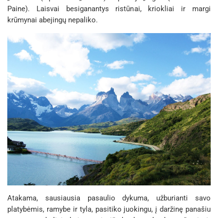
Paine). Laisvai besiganantys ristūnai, kriokliai ir margi
krūmynai abejingų nepaliko.
Atakama, sausiausia pasaulio dykuma, užburianti savo
platybėmis, ramybe ir tyla, pasitiko juokingu, į daržinę panašiu