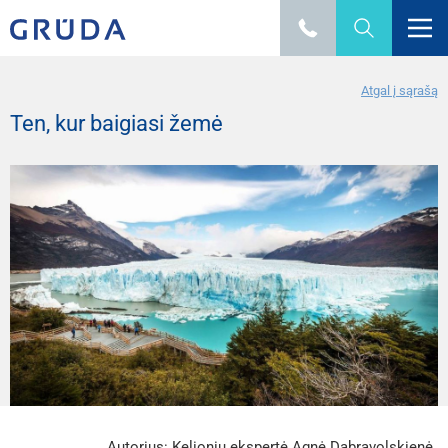
Atgal į sąrašą
Ten, kur baigiasi žemė
Autorius: Kelionių ekspertė Agnė Dabravolskienė