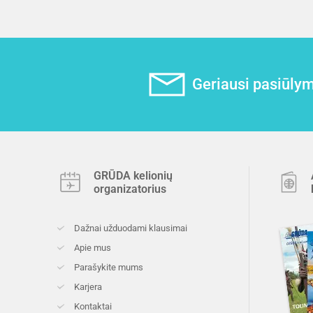
Geriausi pasiūlyma
GRŪDA kelionių
organizatorius
Dažnai užduodami klausimai
Apie mus
Parašykite mums
Karjera
Kontaktai