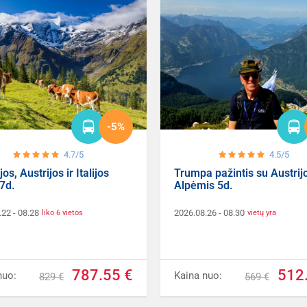
-5%
4.7/5
4.5/5
os, Austrijos ir Italijos
Trumpa pažintis su Austrij
7d.
Alpėmis 5d.
.22
- 08.28
2026.08.26
- 08.30
liko 6 vietos
vietų yra
787.55 €
512
nuo:
Kaina nuo:
829 €
569 €