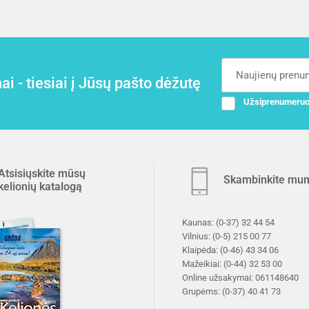
i - tiesiai į Jūsų pašto dėžutę
Užsiprenumeruo
Atsisiųskite mūsų
Skambinkite mu
kelionių katalogą
Kaunas:
(0-37) 32 44 54
Vilnius:
(0-5) 215 00 77
Klaipėda:
(0-46) 43 34 06
Mažeikiai:
(0-44) 32 53 00
Online užsakymai:
061148640
Grupėms:
(0-37) 40 41 73