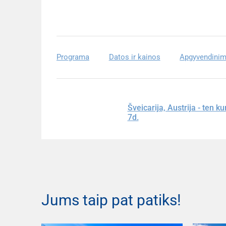
Programa
Datos ir kainos
Apgyvendini
Šveicarija, Austrija - ten ku
7d.
Jums taip pat patiks!