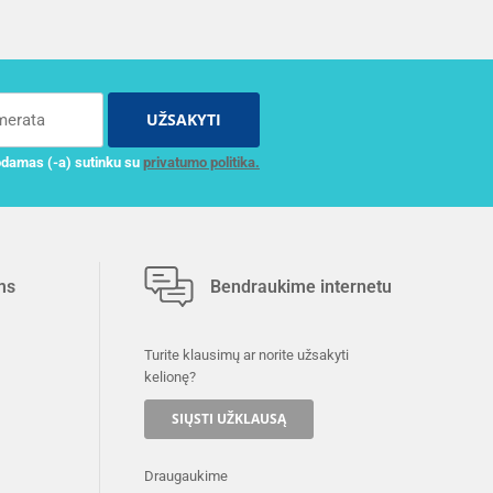
UŽSAKYTI
damas (-a) sutinku su
privatumo politika.
ms
Bendraukime internetu
Turite klausimų ar norite užsakyti
kelionę?
SIŲSTI UŽKLAUSĄ
Draugaukime