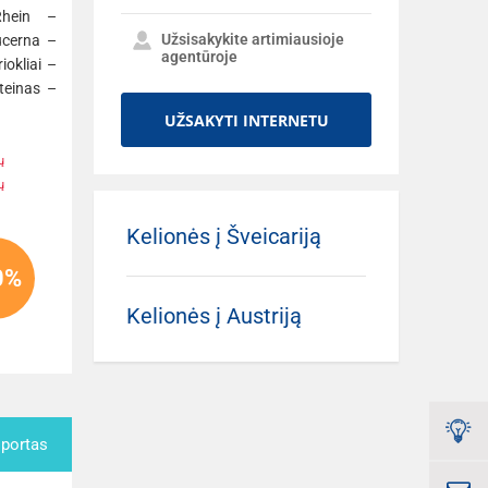
hein –
Užsisakykite artimiausioje
ucerna –
agentūroje
iokliai –
teinas –
UŽSAKYTI INTERNETU
ų
ų
Kelionės į Šveicariją
0%
Kelionės į Austriją
sportas