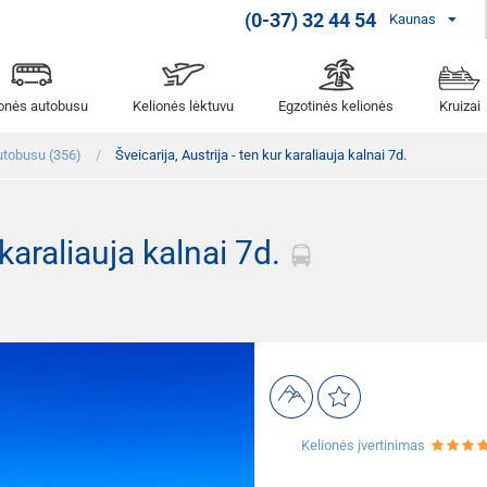
(0-37) 32 44 54
Kaunas
ionės autobusu
Kelionės lėktuvu
Egzotinės kelionės
Kruizai
utobusu (356)
Šveicarija, Austrija - ten kur karaliauja kalnai 7d.
 karaliauja kalnai 7d.
Kelionės įvertinimas