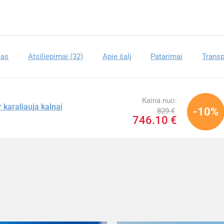
mas
Atsiliepimai (32)
Apie šalį
Patarimai
Transp
Kaina nuo:
r karaliauja kalnai
-10%
829 €
746.10 €