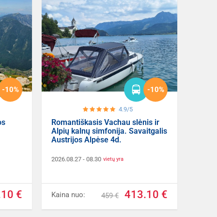
-10%
-10%
4.9/5
os
Romantiškasis Vachau slėnis ir
Alpių kalnų simfonija. Savaitgalis
Austrijos Alpėse 4d.
2026.08.27
- 08.30
vietų yra
.10 €
413.10 €
Kaina nuo:
459 €