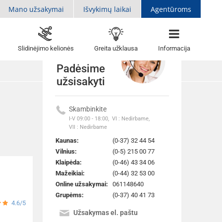
Mano užsakymai
Išvykimų laikai
Agentūroms
Slidinėjimo kelionės
Greita užklausa
Informacija
Padėsime
užsisakyti
Skambinkite
Atgal į sarašą
I-V 09:00 - 18:00,
VI : Nedirbame,
VII : Nedirbame
Kaunas:
(0-37) 32 44 54
Vilnius:
(0-5) 215 00 77
Klaipėda:
(0-46) 43 34 06
Mažeikiai:
(0-44) 32 53 00
Online užsakymai:
061148640
Grupėms:
(0-37) 40 41 73
4.6/5
Užsakymas el. paštu