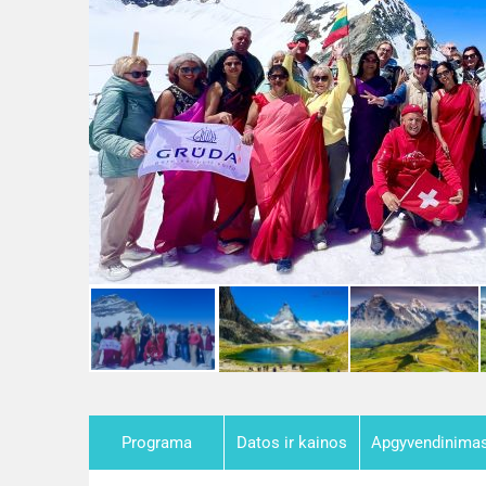
Programa
Datos ir kainos
Apgyvendinima