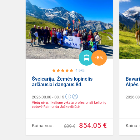
-5%
4.9/5
Šveicarija. Žemės lopinėlis
Bavarij
arčiausiai dangaus 8d.
Alpės 
2026.08.08
- 08.15
2026.08
Vietų nėra. Į kelionę vyksta profesionali kelionių
vadovė Raimonda Juškevičiūtė.
854.05 €
Kaina nuo:
Kaina 
899 €