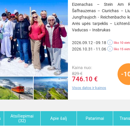
Eizenachas – Stein Am R
Šafhauzenas – Ciurichas – Li
Jungfraujoch - Reichenbacho kr
Arės upės tarpeklis – Lichtenš
Vaducas – Insbrukas
2026.09.12 - 09.18
liko 10 viet
2026.10.31 - 11.06
liko 15 viet
Kaina nuo:
-1
829 €
746.10 €
Visos datos ir kainos
Atsiliepimai
s
Apie šalį
Patarimai
Tran
(32)