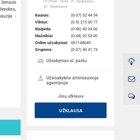
I-V 09:00 - 18:00,
VI : Nedirbame,
 Senasis
VII : Nedirbame
(Benderu,
Kaunas:
(0-37) 32 44 54
auzija -
Vilnius:
(0-5) 215 00 77
Klaipėda:
(0-46) 43 34 06
Mažeikiai:
(0-44) 32 53 00
Online užsakymai:
061148640
Grupėms:
(0-37) 40 41 73
Užsakymas el. paštu
Užsisakykite artimiausioje
agentūroje
Jūsų užklausa
UŽKLAUSA