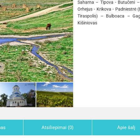
Saharna – Tipova - Butučeni –
Orhejus - Krikova - Padniestrė 
Tiraspolis) – Bulboaca – Gag
Kišiniovas
mas
Atsiliepimai (0)
Apie šalį