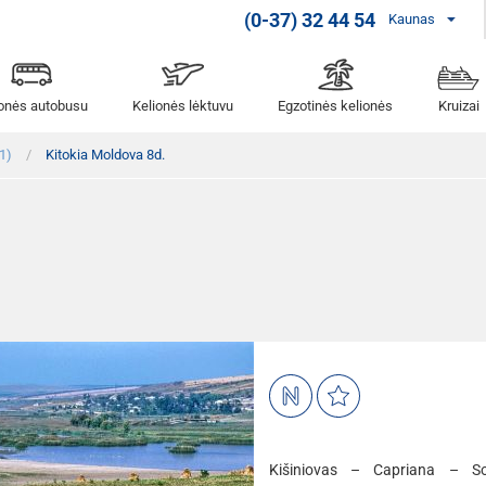
(0-37) 32 44 54
Kaunas
ionės autobusu
Kelionės lėktuvu
Egzotinės kelionės
Kruizai
1)
Kitokia Moldova 8d.
Kišiniovas – Capriana – S