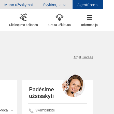
Mano užsakymai
Išvykimų laikai
Agentūroms
Slidinėjimo kelionės
Greita užklausa
Informacija
Atgal į sarašą
Padėsime
užsisakyti
oroca –
Skambinkite