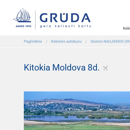
Kel
Pagrindinis
Kelionės autobusu
Sezono NAUJIENOS (59
Kitokia Moldova 8d.