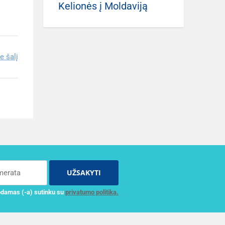
Kelionės į Moldaviją
e šalį
UŽSAKYTI
damas (-a) sutinku su
privatumo politika.