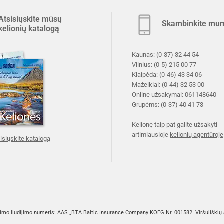
Atsisiųskite mūsų
Skambinkite mu
kelionių katalogą
Kaunas:
(0-37) 32 44 54
Vilnius:
(0-5) 215 00 77
Klaipėda:
(0-46) 43 34 06
Mažeikiai:
(0-44) 32 53 00
Online užsakymai:
061148640
Grupėms:
(0-37) 40 41 73
Kelionę taip pat galite užsakyti
artimiausioje
kelionių agentūroje
isiųskite katalogą
.
dimo liudijimo numeris: AAS „BTA Baltic Insurance Company KOFG Nr. 001582. Viršuliškių sk