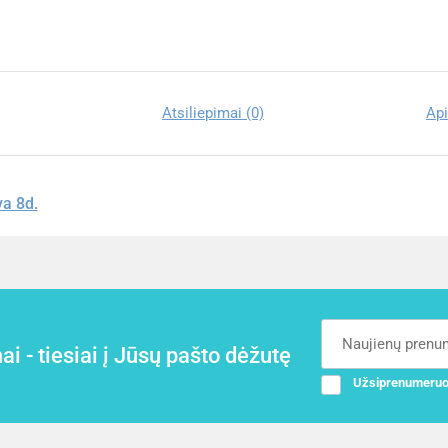
Atsiliepimai (0)
Api
va 8d.
i - tiesiai į Jūsų pašto dėžutę
Užsiprenumeruo