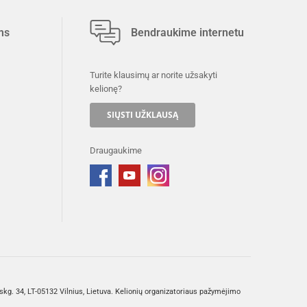
ms
Bendraukime internetu
Turite klausimų ar norite užsakyti
kelionę?
SIŲSTI UŽKLAUSĄ
Draugaukime
g. 34, LT-05132 Vilnius, Lietuva. Kelionių organizatoriaus pažymėjimo