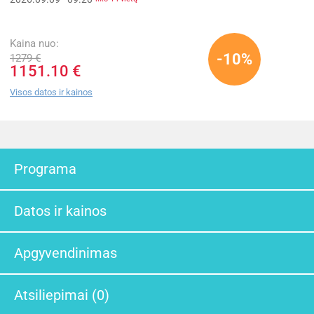
Kaina nuo:
-10%
1279 €
1151.10 €
Visos datos ir kainos
Programa
Datos ir kainos
Apgyvendinimas
Atsiliepimai (0)