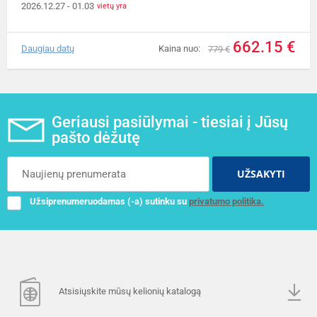
2026.12.27
- 01.03
vietų yra
662.15 €
Daugiau datų
Kaina nuo:
779 €
Geriausi pasiūlymai - tiesiai į Jūsų
pašto dėžutę
UŽSAKYTI
Užsiprenumeruodamas (-a) sutinku su
privatumo politika.
Atsisiųskite mūsų kelionių katalogą