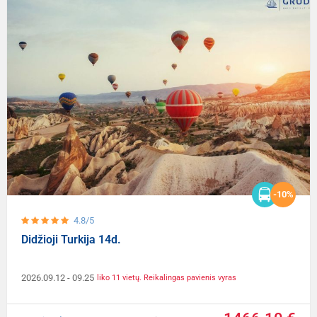
-10%
4.8/5
Didžioji Turkija 14d.
2026.09.12
- 09.25
liko 11 vietų. Reikalingas pavienis vyras