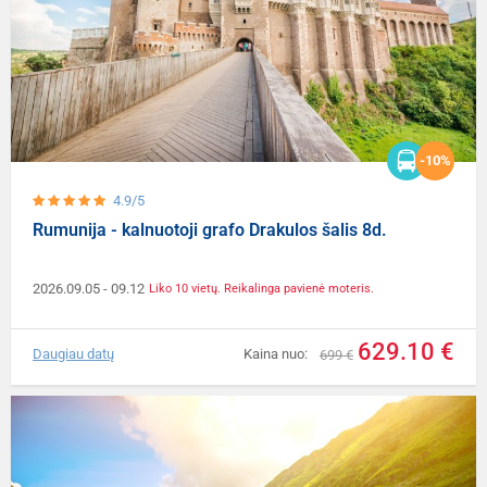
-10%
4.9/5
Rumunija - kalnuotoji grafo Drakulos šalis 8d.
2026.09.05
- 09.12
Liko 10 vietų. Reikalinga pavienė moteris.
629.10 €
Daugiau datų
Kaina nuo:
699 €