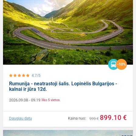
-10%
4.7/5
Rumunija - neatrastoji šalis. Lopinėlis Bulgarijos -
kalnai ir jūra 12d.
2026.09.08
- 09.19
liko 5 vietos
899.10 €
Daugiau datų
Kaina nuo:
999 €