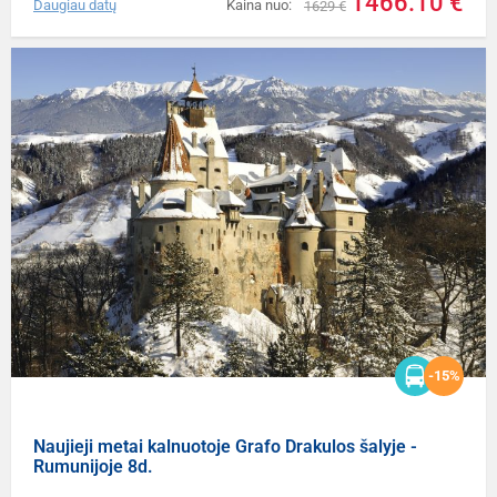
1466.10 €
Daugiau datų
Kaina nuo:
1629 €
-15%
Naujieji metai kalnuotoje Grafo Drakulos šalyje -
Rumunijoje 8d.