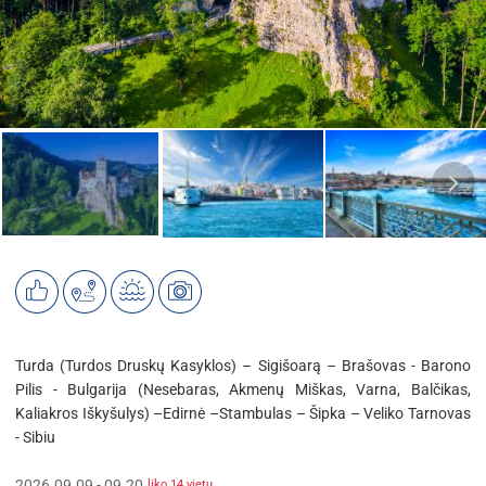
Turda (Turdos Druskų Kasyklos) – Sigišoarą – Brašovas - Barono
Pilis - Bulgarija (Nesebaras, Akmenų Miškas, Varna, Balčikas,
Kaliakros Iškyšulys) –Edirnė –Stambulas – Šipka – Veliko Tarnovas
- Sibiu
2026.09.09 - 09.20
liko 14 vietų