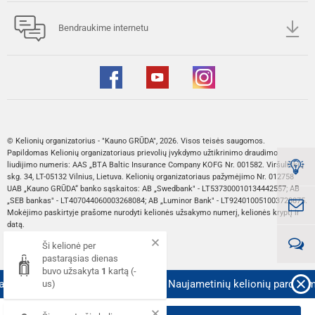
Bendraukime internetu
© Kelionių organizatorius - "Kauno GRŪDA", 2026. Visos teisės saugomos.
Papildomas Kelionių organizatoriaus prievolių įvykdymo užtikrinimo draudimo
liudijimo numeris: AAS „BTA Baltic Insurance Company KOFG Nr. 001582. Viršuliškių
skg. 34, LT-05132 Vilnius, Lietuva. Kelionių organizatoriaus pažymėjimo Nr. 012758
UAB „Kauno GRŪDA“ banko sąskaitos: AB „Swedbank" - LT537300010134442557; AB
„SEB bankas" - LT407044060003268084; AB „Luminor Bank" - LT924010051003728875.
Mokėjimo paskirtyje prašome nurodyti kelionės užsakymo numerį, kelionės kryptį ir
datą.
Ši kelionė per
Web sprendimas:
pastarąsias dienas
buvo užsakyta
1
kartą (-
i!
Plačiau!
🎄 Prasidėjo Kalėdinių ir Naujametinių kelionių pardavima
us)
Kaina nuo::