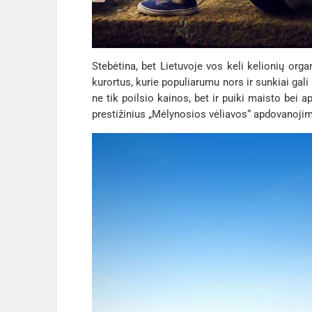
Stebėtina, bet Lietuvoje vos keli kelionių orga
kurortus, kurie populiarumu nors ir sunkiai gali
ne tik poilsio kainos, bet ir puiki maisto bei 
prestižinius „Mėlynosios vėliavos“ apdovanojimu