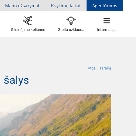
Mano užsakymai
Išvykimų laikai
Agentūroms
Slidinėjimo kelionės
Greita užklausa
Informacija
Atgal į sąrašą
 šalys