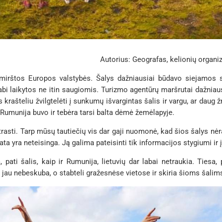
Autorius: Geografas, kelionių organ
primirštos Europos valstybės. Šalys dažniausiai būdavo siejamo
bi laikytos ne itin saugiomis. Turizmo agentūrų maršrutai dažniausia
es krašteliu žvilgtelėti į sunkumų išvargintas šalis ir vargu, ar dau
r Rumunija buvo ir tebėra tarsi balta dėmė žemėlapyje.
atrasti. Tarp mūsų tautiečių vis dar gaji nuomonė, kad šios šalys nėra
a yra neteisinga. Ją galima pateisinti tik informacijos stygiumi ir į
, pati šalis, kaip ir Rumunija, lietuvių dar labai netraukia. Tiesa
 jau nebeskuba, o stabteli gražesnėse vietose ir skiria šioms šali