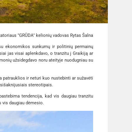
izatoriaus "GRŪDA" kelionių vadovas Rytas Šalna
s su ekonomikos sunkumų ir politinių permainų
i jas visai aplenkdavo, o tranzitu į Graikiją ar
g žmonių užsidegdavo noru ateityje nuodugniau su
 patrauklios ir neturi kuo nustebinti ar sužavėti
sišaknijusiais stereotipais.
, pastebima tendencija, kad vis daugiau tranzitu
ms vis daugiau dėmesio.