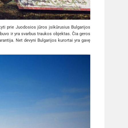
kyti prie Juodosios jūros įsikūrusius Bulgarijos
u buvo ir yra svarbus traukos objektas. Čia geros
rantija. Net devyni Bulgarijos kurortai yra gavę