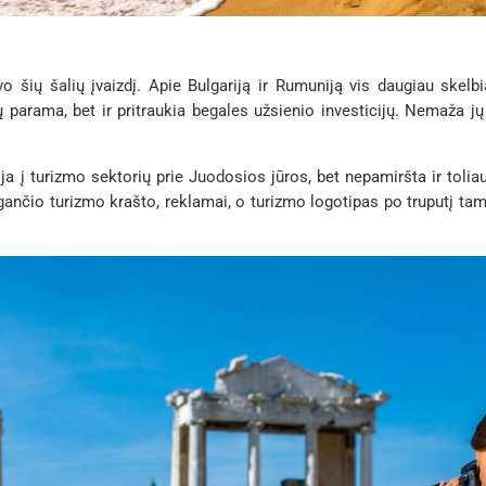
šių šalių įvaizdį. Apie Bulgariją ir Rumuniją vis daugiau skelbi
parama, bet ir pritraukia begales užsienio investicijų. Nemaža jų 
uoja į turizmo sektorių prie Juodosios jūros, bet nepamiršta ir tol
gančio turizmo krašto, reklamai, o turizmo logotipas po truputį tamp