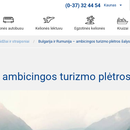
(0-37) 32 44 54
Kaunas
ionės autobusu
Kelionės lėktuvu
Egzotinės kelionės
Kruizai
džiai ir straipsniai
Bulgarija ir Rumunija – ambicingos turizmo plėtros šalys
– ambicingos turizmo plėtros