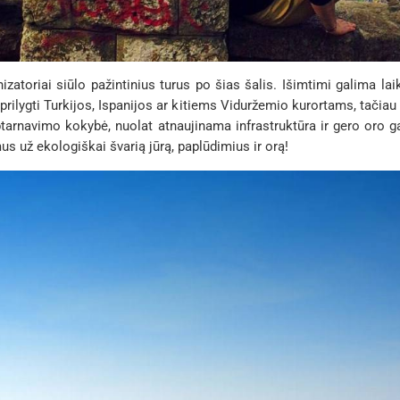
nizatoriai siūlo pažintinius turus po šias šalis. Išimtimi galima lai
 prilygti Turkijos, Ispanijos ar kitiems Viduržemio kurortams, tačia
aptarnavimo kokybė, nuolat atnaujinama infrastruktūra ir gero oro ga
s už ekologiškai švarią jūrą, paplūdimius ir orą!