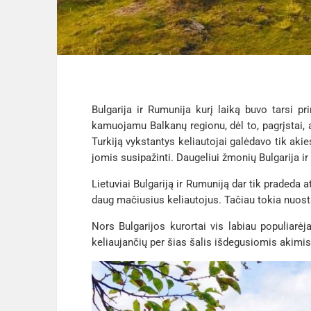
Bulgarija ir Rumunija kurį laiką buvo tarsi 
kamuojamu Balkanų regionu, dėl to, pagrįstai, a
Turkiją vykstantys keliautojai galėdavo tik aki
jomis susipažinti. Daugeliui žmonių Bulgarija i
Lietuviai Bulgariją ir Rumuniją dar tik pradeda 
daug mačiusius keliautojus. Tačiau tokia nuostat
Nors Bulgarijos kurortai vis labiau populiarėja
keliaujančių per šias šalis išdegusiomis akimis