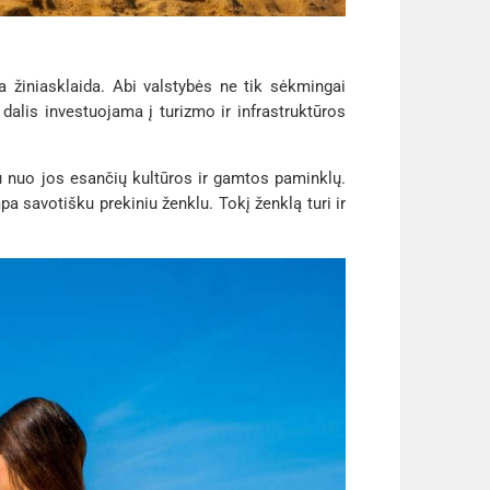
a žiniasklaida. Abi valstybės ne tik sėkmingai
dalis investuojama į turizmo ir infrastruktūros
iau nuo jos esančių kultūros ir gamtos paminklų.
a savotišku prekiniu ženklu. Tokį ženklą turi ir