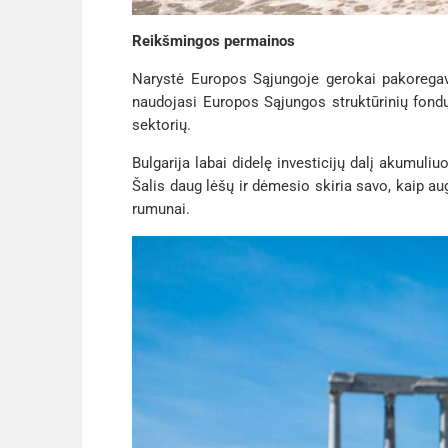
Reikšmingos permainos
Narystė Europos Sąjungoje gerokai pakoregavo 
naudojasi Europos Sąjungos struktūrinių fondų 
sektorių.
Bulgarija labai didelę investicijų dalį akumuli
Šalis daug lėšų ir dėmesio skiria savo, kaip au
rumunai.