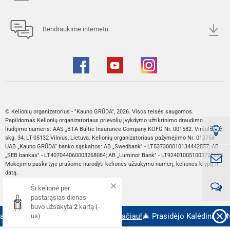
Bendraukime internetu
© Kelionių organizatorius - "Kauno GRŪDA", 2026. Visos teisės saugomos.
Papildomas Kelionių organizatoriaus prievolių įvykdymo užtikrinimo draudimo
liudijimo numeris: AAS „BTA Baltic Insurance Company KOFG Nr. 001582. Viršuliškių
skg. 34, LT-05132 Vilnius, Lietuva. Kelionių organizatoriaus pažymėjimo Nr. 012758
UAB „Kauno GRŪDA“ banko sąskaitos: AB „Swedbank" - LT537300010134442557; AB
„SEB bankas" - LT407044060003268084; AB „Luminor Bank" - LT924010051003728875.
Mokėjimo paskirtyje prašome nurodyti kelionės užsakymo numerį, kelionės kryptį ir
datą.
Ši kelionė per
Web sprendimas:
pastarąsias dienas
buvo užsakyta
2
kartą (-
ujametinių kelionių pardavimai!
Plačiau!
🎄 Prasidėjo Kalėdinių ir N
us)