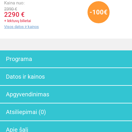
Kaina nuo:
2390 €
-100€
2290 €
+ lėktuvų bilietai
Visos datos ir kainos
Programa
Datos ir kainos
Apgyvendinimas
Atsiliepimai (0)
Apie šalį