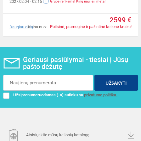
2027.02.04
- 02.15
Grupė renkama! Kinų naujieji metai!
2599 €
Poilsinė, pramoginė ir pažintinė kelionė kruizu!
Daugiau datų
Kaina nuo:
Geriausi pasiūlymai - tiesiai į Jūsų
pašto dėžutę
UŽSAKYTI
Užsiprenumeruodamas (-a) sutinku su
privatumo politika.
Atsisiųskite mūsų kelionių katalogą