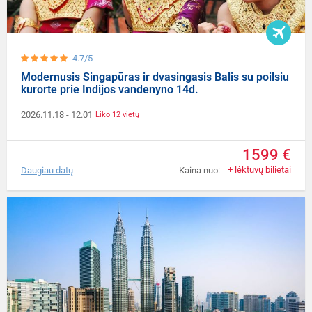
4.7/5
Modernusis Singapūras ir dvasingasis Balis su poilsiu
kurorte prie Indijos vandenyno 14d.
2026.11.18
- 12.01
Liko 12 vietų
1599 €
+ lėktuvų bilietai
Daugiau datų
Kaina nuo: