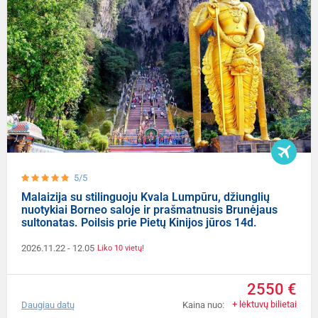
5/5
Malaizija su stilinguoju Kvala Lumpūru, džiunglių
nuotykiai Borneo saloje ir prašmatnusis Brunėjaus
sultonatas. Poilsis prie Pietų Kinijos jūros 14d.
2026.11.22
- 12.05
Liko 10 vietų!
2550 €
+ lėktuvų bilietai
Daugiau datų
Kaina nuo: