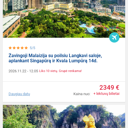
5/5
Žavingoji Malaizija su poilsiu Langkavi saloje,
aplankant Singapūrą ir Kvala Lumpūrą 14d.
2026.11.22
- 12.05
Liko 10 vietų. Grupė renkama!
2349 €
+ lėktuvų bilietai
Daugiau datų
Kaina nuo: