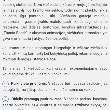
baseinų sistemos. Nors viešbutis įsikūręs pirmoje jūros linijoje,
įėjimas į gylį nuo kranto yra seklus, todėl norint plaukti, reikia
naudotis ilgu pontoniniu tiltu. Viešbutis garsėja maloniu
personalu ir gausiu, įvairiu maisto pasirinkimu pagrindiniame
restorane. Dėl didelės teritorijos, bendros infrastruktūros su
„Titanic Beach“ ir aktyvios animacijos, viešbučio atmosfera yra
gyva ir orientuota į aktyvų šeimos poilsį.
Jei svarstote apie atostogas Hurgadoje ir ieškote viešbučio,
kuris užtikrintų komfortą bei kokybišką poilsį, rekomenduojame
atkreipti dėmesį į
Titanic Palace
.
Tai vienas iš viešbučių, kurį drąsiai rekomenduojame savo
keliautojams dėl kelių esminių privalumų:
Puiki vieta prie jūros.
Viešbutis turi nuosavą paplūdimį su
patogiu įėjimu į jūrą, idealiai tinkantį šeimoms su vaikais.
Didelis pramogų pasirinkimas.
Vandens parkas, baseinai,
sporto aikštelės, SPA centras ir animacija užtikrina aktyvų bei