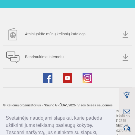
Atsisiųskite mūsų kelionių katalogą
Bendraukime internetu
© Kelionių organizatorius - "Kauno GRŪDA", 2026. Visos teisės saugomos.
Papildomas Kelionių organizatoriaus prievolių įvykdymo užtikrinimo draudimo
liudijimo numeris: AAS „BTA Baltic Insurance Company KOFG Nr. 001582. Viršuliškių
Svetainėje naudojami slapukai, kurie padeda
skg. 34, LT-05132 Vilnius, Lietuva. Kelionių organizatoriaus pažymėjimo Nr. 012758
užtikrinti jums teikiamų paslaugų kokybę.
UAB „Kauno GRŪDA“ banko sąskaitos: AB „Swedbank" - LT537300010134442557; AB
„SEB bankas" - LT407044060003268084; AB „Luminor Bank" - LT924010051003728875.
Tęsdami naršymą, jūs sutinkate su slapukų