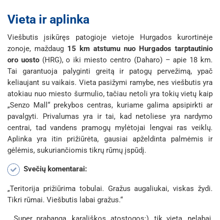
Vieta ir aplinka
Viešbutis įsikūręs patogioje vietoje Hurgados kurortinėje
zonoje, maždaug
15 km atstumu nuo Hurgados tarptautinio
oro uosto
(HRG), o iki miesto centro (Daharo) – apie 18 km.
Tai garantuoja palyginti greitą ir patogų pervežimą, ypač
keliaujant su vaikais. Vieta pasižymi ramybe, nes viešbutis yra
atokiau nuo miesto šurmulio, tačiau netoli yra tokių vietų kaip
„Senzo Mall“ prekybos centras, kuriame galima apsipirkti ar
pavalgyti. Privalumas yra ir tai, kad netoliese yra nardymo
centrai, tad vandens pramogų mylėtojai lengvai ras veiklų.
Aplinka yra itin prižiūrėta, gausiai apželdinta palmėmis ir
gėlėmis, sukuriančiomis tikrų rūmų įspūdį.
Svečių komentarai:
„Teritorija prižiūrima tobulai. Gražus augaliukai, viskas žydi.
Tikri rūmai. Viešbutis labai gražus.“
„Super prabanga, karališkos atostogos:), tik vieta, nelabai,