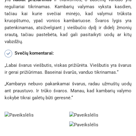
reguliariai tikrinamas. Kambarių valymas vyksta kasdien,
tačiau kai kurie svečiai minėjo, kad valymui trūksta
kruopštumo, ypač vonios kambariuose. Švaros lygis yra
patenkinamas, atsižvelgiant į viešbučio dydį ir didelį žmonių
srautą, tačiau pastebėta, kad gali pasitaikyti uodų ar kitų
vabzdžių.
Svečių komentarai:
„Labai švarus viešbutis, viskas prižiūrėta. Viešbutis yra švarus
ir gerai prižiūrimas. Baseinai švarūs, vanduo tikrinamas.“
„Kambarys nebuvo pakankamai švarus, radau užmuštų uodų
ant praustuvo. Ir trūko švaros. Manau, kad kambarių valymo
kokybė tikrai galėtų būti geresnė.“