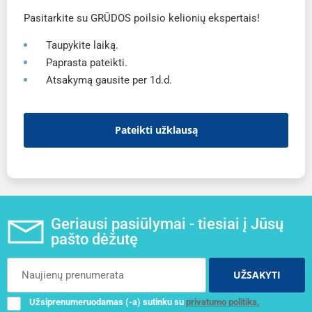
Pasitarkite su GRŪDOS poilsio kelionių ekspertais!
Taupykite laiką.
Paprasta pateikti.
Atsakymą gausite per 1d.d.
Pateikti užklausą
Geriausi pasiūlymai - tiesiai į Jūsų
pašto dėžutę
UŽSAKYTI
Užsiprenumeruodamas (-a) sutinku su
privatumo politika.