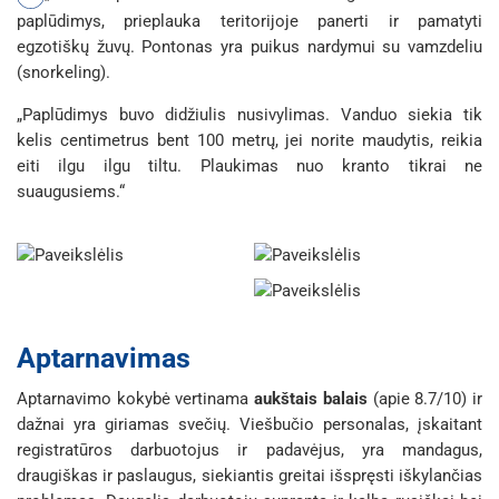
paplūdimys, prieplauka teritorijoje panerti ir pamatyti
egzotiškų žuvų. Pontonas yra puikus nardymui su vamzdeliu
(snorkeling).
„Paplūdimys buvo didžiulis nusivylimas. Vanduo siekia tik
kelis centimetrus bent 100 metrų, jei norite maudytis, reikia
eiti ilgu ilgu tiltu. Plaukimas nuo kranto tikrai ne
suaugusiems.“
Aptarnavimas
Aptarnavimo kokybė vertinama
aukštais balais
(apie 8.7/10) ir
dažnai yra giriamas svečių. Viešbučio personalas, įskaitant
registratūros darbuotojus ir padavėjus, yra mandagus,
draugiškas ir paslaugus, siekiantis greitai išspręsti iškylančias