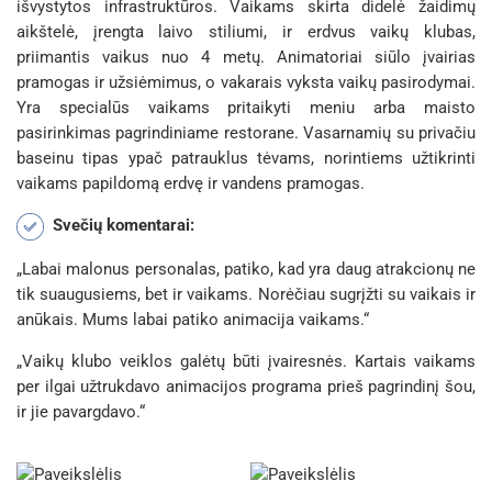
išvystytos infrastruktūros. Vaikams skirta didelė žaidimų
aikštelė, įrengta laivo stiliumi, ir erdvus vaikų klubas,
priimantis vaikus nuo 4 metų. Animatoriai siūlo įvairias
pramogas ir užsiėmimus, o vakarais vyksta vaikų pasirodymai.
Yra specialūs vaikams pritaikyti meniu arba maisto
pasirinkimas pagrindiniame restorane. Vasarnamių su privačiu
baseinu tipas ypač patrauklus tėvams, norintiems užtikrinti
vaikams papildomą erdvę ir vandens pramogas.
Svečių komentarai:
„Labai malonus personalas, patiko, kad yra daug atrakcionų ne
tik suaugusiems, bet ir vaikams. Norėčiau sugrįžti su vaikais ir
anūkais. Mums labai patiko animacija vaikams.“
„Vaikų klubo veiklos galėtų būti įvairesnės. Kartais vaikams
per ilgai užtrukdavo animacijos programa prieš pagrindinį šou,
ir jie pavargdavo.“