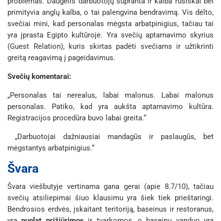
problemas. Daugelis darbuotojų supranta ir kalba rusiškai bei
primityvia anglų kalba, o tai palengvina bendravimą. Vis dėlto,
svečiai mini, kad personalas mėgsta arbatpinigius, tačiau tai
yra įprasta Egipto kultūroje. Yra svečių aptarnavimo skyrius
(
Guest Relation
), kuris skirtas padėti svečiams ir užtikrinti
greitą reagavimą į pageidavimus.
Svečių komentarai:
„Personalas tai nerealus, labai malonus. Labai malonus
personalas. Patiko, kad yra aukšta aptarnavimo kultūra.
Registracijos procedūra buvo labai greita.“
„Darbuotojai dažniausiai mandagūs ir paslaugūs, bet
mėgstantys arbatpinigius.“
Švara
Švara viešbutyje vertinama gana gerai (apie 8.7/10), tačiau
svečių atsiliepimai šiuo klausimu yra šiek tiek prieštaringi.
Bendrosios erdvės, įskaitant teritoriją, baseinus ir restoranus,
yra
nuolat prižiūrimos
ir tvarkomos, o baseinų vanduo yra