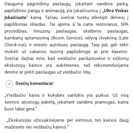
Dauguma pagrindinių paslaugų, įskaitant vandens parką,
paplūdimio įrangą ir animaciją, yra įskaičiuotos į
„Ultra Viskas
Įskaičiuota“
kainą. Tačiau svečiai turėtų atkreipti dėmesį į
papildomas išlaidas. Tai apima
à la carte
restoranus, SPA
procedūras, limuzinų paslaugas, skalbimo paslaugas,
kambarių aptarnavimą (Room Service), vėlyvą išvykimą (Late
Check-out), ir miesto autobuso paslaugą. Taip pat, gali tekti
mokėti už
cabanos
nuomą paplūdimyje ar prie baseino.
Svečiai dažnai mini, kad viešbučio parduotuvėse ir siūlomų
ekskursijų kainos yra aukštesnės, tad rekomenduojama
derėtis ar pirkti paslaugas už viešbučio ribų.
Svečių komentarai:
„Viešbučio kaina ir kokybės santykis yra puikus. Už visą
šeimos atostogų paketą, įskaitant vandens pramogas, kaina
buvo labai gera.“
„Ekskursijas užsisakinėjame per vietinius, ten kainos daug
mažesnės nei viešbučių kainos.“