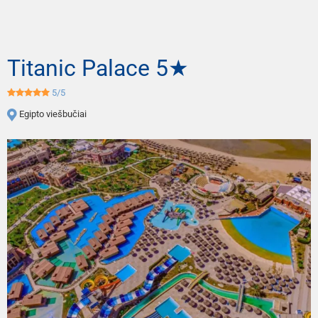
Titanic Palace 5★
5/5
Egipto viešbučiai