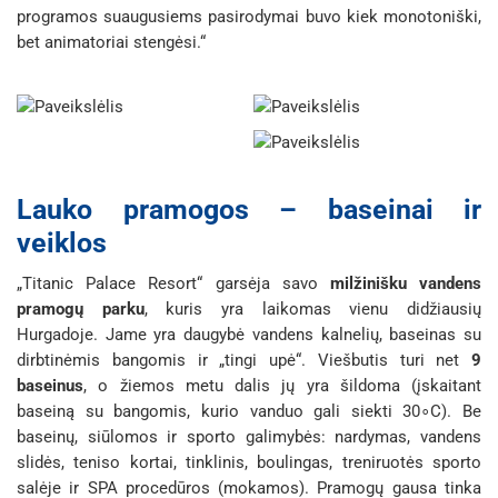
programos suaugusiems pasirodymai buvo kiek monotoniški,
bet animatoriai stengėsi.“
Lauko pramogos – baseinai ir
veiklos
„Titanic Palace Resort“ garsėja savo
milžinišku vandens
pramogų parku
, kuris yra laikomas vienu didžiausių
Hurgadoje. Jame yra daugybė vandens kalnelių, baseinas su
dirbtinėmis bangomis ir „tingi upė“. Viešbutis turi net
9
baseinus
, o žiemos metu dalis jų yra šildoma (įskaitant
baseiną su bangomis, kurio vanduo gali siekti 30∘C). Be
baseinų, siūlomos ir sporto galimybės: nardymas, vandens
slidės, teniso kortai, tinklinis, boulingas, treniruotės sporto
salėje ir SPA procedūros (mokamos). Pramogų gausa tinka