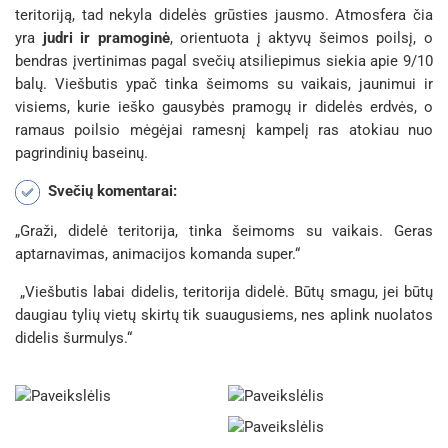
teritoriją, tad nekyla didelės grūsties jausmo. Atmosfera čia
yra
judri ir pramoginė
, orientuota į aktyvų šeimos poilsį, o
bendras įvertinimas pagal svečių atsiliepimus siekia apie 9/10
balų. Viešbutis ypač tinka šeimoms su vaikais, jaunimui ir
visiems, kurie ieško gausybės pramogų ir didelės erdvės, o
ramaus poilsio mėgėjai ramesnį kampelį ras atokiau nuo
pagrindinių baseinų.
Svečių komentarai:
„Graži, didelė teritorija, tinka šeimoms su vaikais. Geras
aptarnavimas, animacijos komanda super.“
„Viešbutis labai didelis, teritorija didelė. Būtų smagu, jei būtų
daugiau tylių vietų skirtų tik suaugusiems, nes aplink nuolatos
didelis šurmulys.“