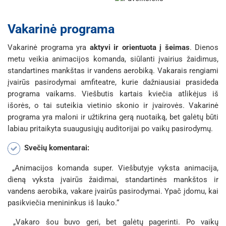
Vakarinė programa
Vakarinė programa yra
aktyvi ir orientuota į šeimas
. Dienos
metu veikia animacijos komanda, siūlanti įvairius žaidimus,
standartines mankštas ir vandens aerobiką. Vakarais rengiami
įvairūs pasirodymai amfiteatre, kurie dažniausiai prasideda
programa vaikams. Viešbutis kartais kviečia atlikėjus iš
išorės, o tai suteikia vietinio skonio ir įvairovės. Vakarinė
programa yra maloni ir užtikrina gerą nuotaiką, bet galėtų būti
labiau pritaikyta suaugusiųjų auditorijai po vaikų pasirodymų.
Svečių komentarai:
„Animacijos komanda super. Viešbutyje vyksta animacija,
dieną vyksta įvairūs žaidimai, standartinės mankštos ir
vandens aerobika, vakare įvairūs pasirodymai. Ypač įdomu, kai
pasikviečia menininkus iš lauko.“
„Vakaro šou buvo geri, bet galėtų pagerinti. Po vaikų