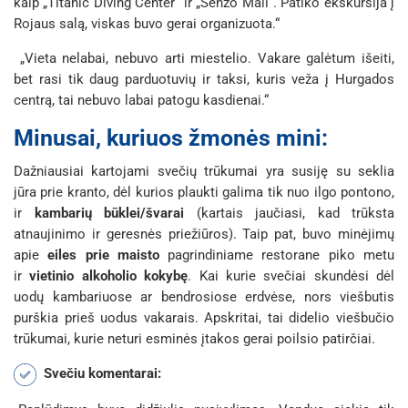
kaip „Titanic Diving Center“ ir „Senzo Mall“. Patiko ekskursija į
Rojaus salą, viskas buvo gerai organizuota.“
„Vieta nelabai, nebuvo arti miestelio. Vakare galėtum išeiti,
bet rasi tik daug parduotuvių ir taksi, kuris veža į Hurgados
centrą, tai nebuvo labai patogu kasdienai.“
Minusai, kuriuos žmonės mini:
Dažniausiai kartojami svečių trūkumai yra susiję su seklia
jūra prie kranto, dėl kurios plaukti galima tik nuo ilgo pontono,
ir
kambarių būklei/švarai
(kartais jaučiasi, kad trūksta
atnaujinimo ir geresnės priežiūros). Taip pat, buvo minėjimų
apie
eiles prie maisto
pagrindiniame restorane piko metu
ir
vietinio alkoholio kokybę
. Kai kurie svečiai skundėsi dėl
uodų kambariuose ar bendrosiose erdvėse, nors viešbutis
purškia prieš uodus vakarais. Apskritai, tai didelio viešbučio
trūkumai, kurie neturi esminės įtakos gerai poilsio patirčiai.
Svečiu komentarai: