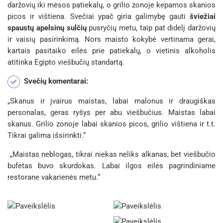
daržovių iki mėsos patiekalų, o grilio zonoje kepamos skanios
picos ir vištiena. Svečiai ypač giria galimybę gauti
šviežiai
spaustų apelsinų sulčių
pusryčių metu, taip pat didelį daržovių
ir vaisių pasirinkimą. Nors maisto kokybė vertinama gerai,
kartais pasitaiko eilės prie patiekalų, o vietinis alkoholis
atitinka Egipto viešbučių standartą.
Svečių komentarai:
„Skanus ir įvairus maistas, labai malonus ir draugiškas
personalas, geras ryšys per abu viešbučius. Maistas labai
skanus. Grilio zonoje labai skanios picos, grilio vištiena ir t.t.
Tikrai galima išsirinkti.“
„Maistas neblogas, tikrai niekas neliks alkanas, bet viešbučio
bufetas buvo skurdokas. Labai ilgos eilės pagrindiniame
restorane vakarienės metu.“