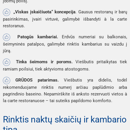
įdomų poilsį.
„Viskas įskaičiuota“ koncepcija
. Gausus restoranų ir barų
pasirinkimas, įvairi virtuvė, galimybė išbandyti à la carte
restoranus.
Patogūs kambariai.
Erdvūs numeriai su balkonais,
šeimyninės patalpos, galimybė rinktis kambarius su vaizdu į
jūrą.
Tinka šeimoms ir poroms.
Viešbutis pritaikytas tiek
ramiam poilsiui, tiek aktyvioms atostogoms.
GRŪDOS patarimas.
Viešbutis yra didelis, todėl
rekomenduojame rinktis numerį arčiau paplūdimio arba
pagrindinio baseino. Nepamirškite iš anksto rezervuoti vietos à
la carte restoranuose – tai suteiks papildomo komforto.
Rinktis naktų skaičių ir kambario
tipą