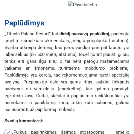
Paplūdimys
„Titanic Palace Resort“ turi
didelį nuosavą paplūdimį
, padengtą
smėliu ir smulkiais akmenukais, įrengta prieplauka (pontonu).
Svarbu atkreipti dėmesį, kad jūros vanduo prie pat kranto yra
labai seklus (iki 500 metrų atstumu), todėl norint plaukti giliau,
tenka eiti gana ilgu tiltu, o tai nėra patogu mažamečiams
vaikams ar žmonėms, turintiems mobilumo problemų.
Paplūdimyje yra koralų, tad rekomenduojama turėti specialią
avalynę. Prieplaukos gale yra geras rifas, puikiai tinkantis
nardymui su vamzdeliu (
snorkeling
), kur galima pamatyti
egzotinių žuvų. Gultai, skėčiai ir paplūdimio rankšluosčiai yra
nemokami, o papildomų zonų, tokių kaip
cabanos
, galima
išsinuomoti už papildomą mokestį.
Svečių komentarai:
„Puikus pasirinkimas šeimos atostogoms – smėlio