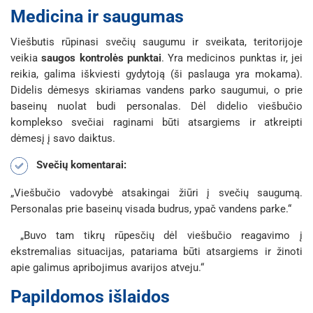
Medicina ir saugumas
Viešbutis rūpinasi svečių saugumu ir sveikata, teritorijoje
veikia
saugos kontrolės punktai
. Yra medicinos punktas ir, jei
reikia, galima iškviesti gydytoją (ši paslauga yra mokama).
Didelis dėmesys skiriamas vandens parko saugumui, o prie
baseinų nuolat budi personalas. Dėl didelio viešbučio
komplekso svečiai raginami būti atsargiems ir atkreipti
dėmesį į savo daiktus.
Svečių komentarai:
„Viešbučio vadovybė atsakingai žiūri į svečių saugumą.
Personalas prie baseinų visada budrus, ypač vandens parke.“
„Buvo tam tikrų rūpesčių dėl viešbučio reagavimo į
ekstremalias situacijas, patariama būti atsargiems ir žinoti
apie galimus apribojimus avarijos atveju.“
Papildomos išlaidos