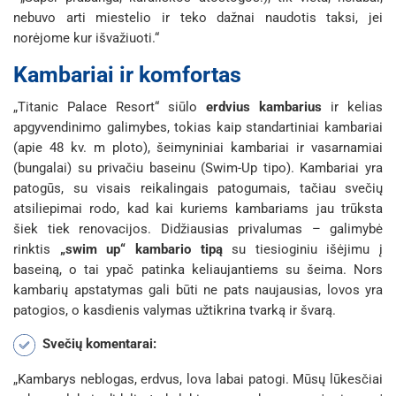
nebuvo arti miestelio ir teko dažnai naudotis taksi, jei
norėjome kur išvažiuoti.“
Kambariai ir komfortas
„Titanic Palace Resort“ siūlo
erdvius kambarius
ir kelias
apgyvendinimo galimybes, tokias kaip standartiniai kambariai
(apie 48 kv. m ploto), šeimyniniai kambariai ir vasarnamiai
(bungalai) su privačiu baseinu (Swim-Up tipo). Kambariai yra
patogūs, su visais reikalingais patogumais, tačiau svečių
atsiliepimai rodo, kad kai kuriems kambariams jau trūksta
šiek tiek renovacijos. Didžiausias privalumas – galimybė
rinktis
„swim up“ kambario tipą
su tiesioginiu išėjimu į
baseiną, o tai ypač patinka keliaujantiems su šeima. Nors
kambarių apstatymas gali būti ne pats naujausias, lovos yra
patogios, o kasdienis valymas užtikrina tvarką ir švarą.
Svečių komentarai:
„Kambarys neblogas, erdvus, lova labai patogi. Mūsų lūkesčiai