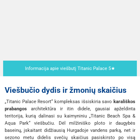
Informacija apie viešbutį Titanic Palace 5★
Viešbučio dydis ir žmonių skaičius
„Titanic Palace Resort“ kompleksas išsiskiria savo
karališkos
prabangos
architektūra ir itin didele, gausiai apželdinta
teritorija, kurią dalinasi su kaimyniniu „Titanic Beach Spa &
Aqua Park“ viešbučiu. Dėl milžiniško ploto ir daugybės
baseinų, įskaitant didžiausią Hurgadoje vandens parką, net ir
sezono metu didelis svečių skaičius pasiskirsto po visą