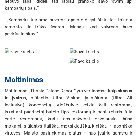
nebuvo labai dideli, tad labiau pranoko savo 'swim up'
kambarių tipais.“
„Kambariui kuriame buvome apsistoję gal šiek tiek trūksta
remonto. Ir trūko švaros. Manau, kad valymas buvo
paviršutiniškas.“
Maitinimas
Maitinimas „Titanic Palace Resort“ yra vertinamas kaip
skanus
ir įvairus
, siūlantis Ultra Viskas Įskaičiuota (Ultra All
Inclusive) koncepciją. Viešbutyje veikia keli restoranai,
įskaitant pagrindinį bufeto tipo restoraną ir bent keturis
à la
carte
restoranus, kurių apsilankymai dažniausiai būna
mokami, siūlantys itališką, meksikietišką, kinišką ir japonišką
virtuves. Maisto pasirinkimas platus – nuo įvairių garnyrų ir