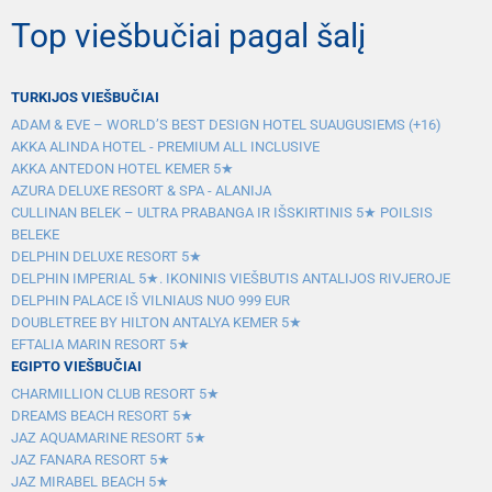
Top viešbučiai pagal šalį
TURKIJOS VIEŠBUČIAI
ADAM & EVE – WORLD’S BEST DESIGN HOTEL SUAUGUSIEMS (+16)
AKKA ALINDA HOTEL - PREMIUM ALL INCLUSIVE
AKKA ANTEDON HOTEL KEMER 5★
AZURA DELUXE RESORT & SPA - ALANIJA
CULLINAN BELEK – ULTRA PRABANGA IR IŠSKIRTINIS 5★ POILSIS
BELEKE
DELPHIN DELUXE RESORT 5★
DELPHIN IMPERIAL 5★. IKONINIS VIEŠBUTIS ANTALIJOS RIVJEROJE
DELPHIN PALACE IŠ VILNIAUS NUO 999 EUR
DOUBLETREE BY HILTON ANTALYA KEMER 5★
EFTALIA MARIN RESORT 5★
EGIPTO VIEŠBUČIAI
CHARMILLION CLUB RESORT 5★
DREAMS BEACH RESORT 5★
JAZ AQUAMARINE RESORT 5★
JAZ FANARA RESORT 5★
JAZ MIRABEL BEACH 5★