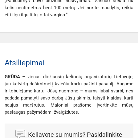
„Paplūdimys buvo didžiulis nusivylimas. Vanduo siekia tik
kelis centimetrus bent 100 metrų. Jei norite maudytis, reikia
eiti ilgu ilgu tiltu, o tai vargina.“
Atsiliepimai
GRŪDA
– vienas didžiausių kelionių organizatorių Lietuvoje,
jau ketvirtą dešimtmetį kviečia kartu pažinti pasaulį. Augame
ir tobulėjame kartu. Jūsų nuomonė – mums labai svarbi, nes
padeda pamatyti savo darbą Jūsų akimis, taisyti klaidas, kurti
naujus maršrutus. Maloniai prašome įvertinkite mūsų
paslaugas pažymėdami žvaigždutes.
Keliavote su mumis? Pasidalinkite