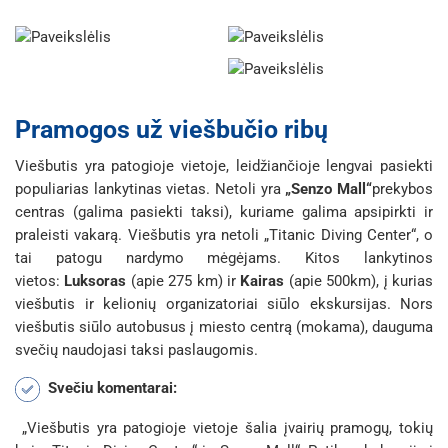
Pramogos už viešbučio ribų
Viešbutis yra patogioje vietoje, leidžiančioje lengvai pasiekti
populiarias lankytinas vietas. Netoli yra
„Senzo Mall“
prekybos
centras (galima pasiekti taksi), kuriame galima apsipirkti ir
praleisti vakarą. Viešbutis yra netoli „Titanic Diving Center“, o
tai patogu nardymo mėgėjams. Kitos lankytinos
vietos:
Luksoras
(apie 275 km) ir
Kairas
(apie 500km), į kurias
viešbutis ir kelionių organizatoriai siūlo ekskursijas. Nors
viešbutis siūlo autobusus į miesto centrą (mokama), dauguma
svečių naudojasi taksi paslaugomis.
Svečiu komentarai:
„Viešbutis yra patogioje vietoje šalia įvairių pramogų, tokių