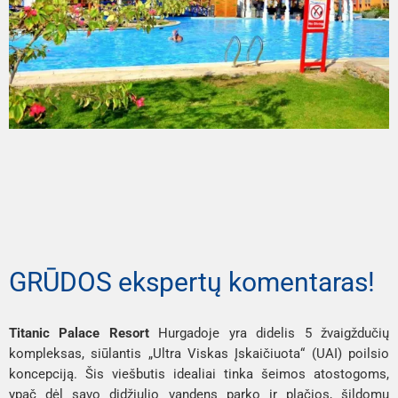
GRŪDOS ekspertų komentaras!
Titanic Palace Resort
Hurgadoje yra didelis 5 žvaigždučių
kompleksas, siūlantis „Ultra Viskas Įskaičiuota“ (UAI) poilsio
koncepciją. Šis viešbutis idealiai tinka šeimos atostogoms,
ypač dėl savo didžiulio vandens parko ir plačios, šildomų