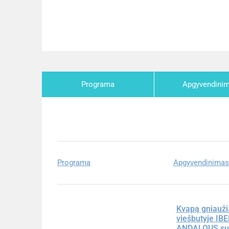
Programa
Apgyvendini
Programa
Apgyvendinimas
Kvapą gniauži
viešbutyje I
ANDALOUS su s