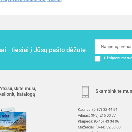
i - tiesiai į Jūsų pašto dėžutę
Užsiprenumeruo
Atsisiųskite mūsų
Skambinkite mu
kelionių katalogą
Kaunas:
(0-37) 32 44 54
Vilnius:
(0-5) 215 00 77
Klaipėda:
(0-46) 43 34 06
Mažeikiai:
(0-44) 32 53 00