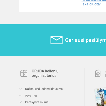
įskaičiuota“
Geriausi pasiūlyma
GRŪDA kelionių
organizatorius
Dažnai užduodami klausimai
Apie mus
Parašykite mums