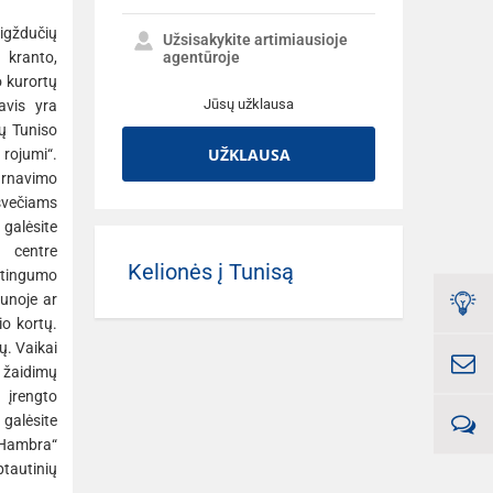
gždučių
Užsisakykite artimiausioje
 kranto,
agentūroje
o kurortų
Jūsų užklausa
avis yra
ių Tuniso
UŽKLAUSA
 rojumi“.
arnavimo
večiams
 galėsite
 centre
Kelionės į Tunisą
atingumo
aunoje ar
io kortų.
nų. Vaikai
 žaidimų
 įrengto
alėsite
Hambra“
ptautinių