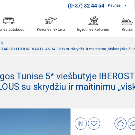
(0-37) 32 44 54
Kaunas
ionės autobusu
Kelionės lėktuvu
Egzotinės kelionės
Kruizai
0)
OSTAR SELECTION DIAR EL ANDALOUS su skrydžiu ir maitinimu „viskas įskaičiuo
ogos Tunise 5* viešbutyje IBEROS
S su skrydžiu ir maitinimu „vis