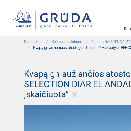
Kel
Pagrindinis
Kelionės autobusu
Sezono NAUJIENOS (59
Kvapą gniaužiančios atostogos Tunise 5* viešbutyje IBER
Kvapą gniaužiančios atost
SELECTION DIAR EL ANDALOU
įskaičiuota“