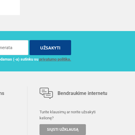
UŽSAKYTI
damas (-a) sutinku su
privatumo politika.
ms
Bendraukime internetu
Turite klausimų ar norite užsakyti
kelionę?
SIŲSTI UŽKLAUSĄ