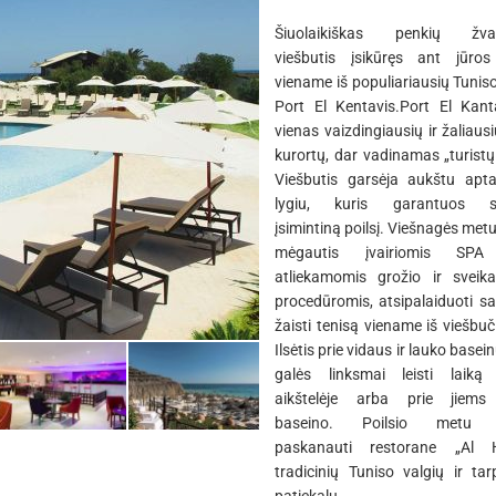
Šiuolaikiškas penkių žvai
viešbutis įsikūręs ant jūros
viename iš populiariausių Tunis
Port El Kentavis.Port El Kant
vienas vaizdingiausių ir žaliaus
kurortų, dar vadinamas „turistų
Viešbutis garsėja aukštu apt
lygiu, kuris garantuos s
įsimintiną poilsį. Viešnagės metu
mėgautis įvairiomis SPA
atliekamomis grožio ir sveik
procedūromis, atsipalaiduoti s
žaisti tenisą viename iš viešbuč
Ilsėtis prie vidaus ir lauko basei
galės linksmai leisti laiką
aikštelėje arba prie jiems
baseino. Poilsio metu g
paskanauti restorane „Al 
tradicinių Tuniso valgių ir tar