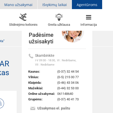
Mano užsakymai
Išvykimų laikai
Agentūroms
Slidinėjimo kelionės
Greita užklausa
Informacija
Padėsime
užsisakyti
ta“
Skambinkite
I-V 09:00 - 18:00,
VI : Nedirbame,
TAR
Atgal į sarašą
VII : Nedirbame
kas
Kaunas:
(0-37) 32 44 54
Vilnius:
(0-5) 215 00 77
Klaipėda:
(0-46) 43 34 06
Mažeikiai:
(0-44) 32 53 00
Online užsakymai:
061148640
Grupėms:
(0-37) 40 41 73
Užsakymas el. paštu