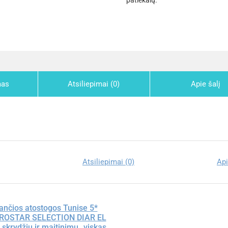
patiekalų.
mas
Atsiliepimai (0)
Apie šalį
Atsiliepimai (0)
Api
ančios atostogos Tunise 5*
BEROSTAR SELECTION DIAR EL
krydžiu ir maitinimu „viskas