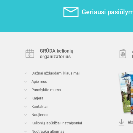
Geriausi pasiūlyma
GRŪDA kelionių
organizatorius
Dažnai užduodami klausimai
Apie mus
Parašykite mums
Karjera
Kontaktai
Naujienos
Ats
Kelionių įspūdžiai ir straipsniai
Nuotraukų albumas