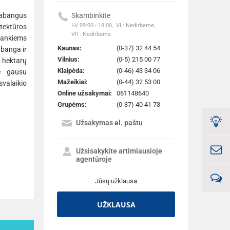
bangus
Skambinkite
I-V 09:00 - 18:00,
VI : Nedirbame,
itektūros
VII : Nedirbame
rankiems
Kaunas:
(0-37) 32 44 54
abanga ir
Vilnius:
(0-5) 215 00 77
6 hektarų
Klaipėda:
(0-46) 43 34 06
je gausu
Mažeikiai:
(0-44) 32 53 00
alaikio
Online užsakymai:
061148640
Grupėms:
(0-37) 40 41 73
Užsakymas el. paštu
Užsisakykite artimiausioje
agentūroje
Jūsų užklausa
UŽKLAUSA