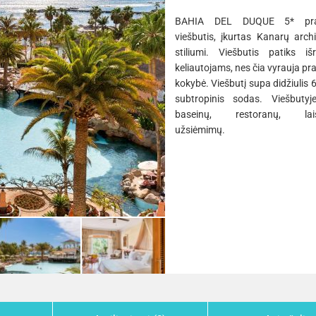
BAHIA DEL DUQUE 5* pra
viešbutis, įkurtas Kanarų arch
stiliumi. Viešbutis patiks iš
keliautojams, nes čia vyrauja pr
kokybė. Viešbutį supa didžiulis 
subtropinis sodas. Viešbuty
baseinų, restoranų, laisv
užsiėmimų.