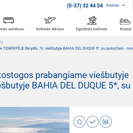
(0-37) 32 44 54
Kaunas
ionės autobusu
Kelionės lėktuvu
Egzotinės kelionės
Kruizai
1)
e TENERIFĖJE Skrydis, 7n. viešbutyje BAHIA DEL DUQUE 5*, su pusryčiais - nuo
tostogos prabangiame viešbutyje
iešbutyje BAHIA DEL DUQUE 5*, su