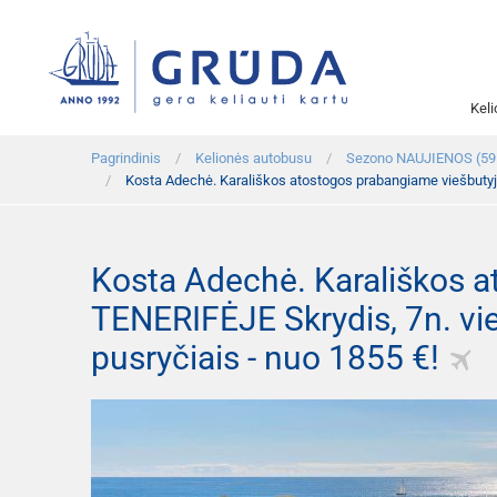
Kel
Pagrindinis
Kelionės autobusu
Sezono NAUJIENOS (59
Kosta Adechė. Karališkos atostogos prabangiame viešbutyj
Kosta Adechė. Karališkos a
TENERIFĖJE Skrydis, 7n. v
pusryčiais - nuo 1855 €!