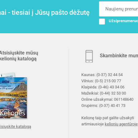
i - tiesiai į Jūsų pašto dėžutę
Užsiprenumeruo
Atsisiųskite mūsų
Skambinkite mu
kelionių katalogą
Kaunas:
(0-37) 32 44 54
Vilnius:
(0-5) 215 00 77
Klaipėda:
(0-46) 43 34 06
Mažeikiai:
(0-44) 32 53 00
Online užsakymai:
061148640
Grupėms:
(0-37) 40 41 73
Kelionę taip pat galite užsakyti
artimiausioje
kelionių agentūroje
isiųskite katalogą