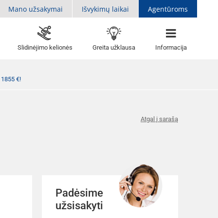
Mano užsakymai
Išvykimų laikai
Agentūroms
Slidinėjimo kelionės
Greita užklausa
Informacija
 1855 €!
Atgal į sarašą
Padėsime
užsisakyti