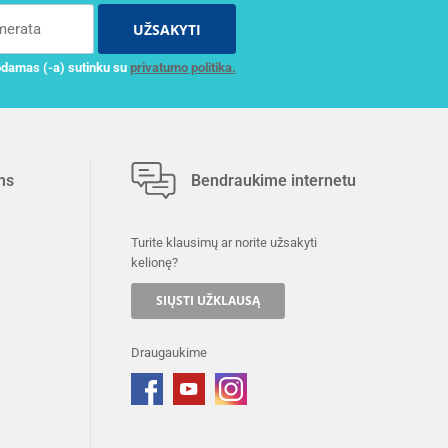
UŽSAKYTI
damas (-a) sutinku su
privatumo politika.
ms
Bendraukime internetu
Turite klausimų ar norite užsakyti
kelionę?
SIŲSTI UŽKLAUSĄ
Draugaukime