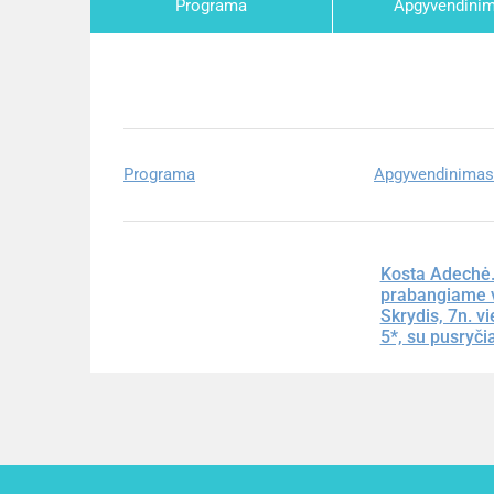
Programa
Apgyvendini
Programa
Apgyvendinimas
Kosta Adechė.
prabangiame 
Skrydis, 7n. 
5*, su pusryči