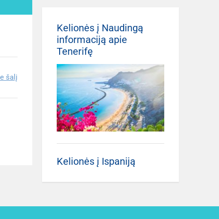
Kelionės į Naudingą
informaciją apie
Tenerifę
e šalį
Kelionės į Ispaniją