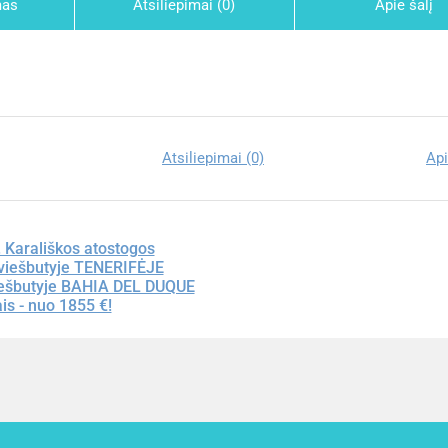
mas
Atsiliepimai (0)
Apie šalį
Atsiliepimai (0)
Api
 Karališkos atostogos
viešbutyje TENERIFĖJE
viešbutyje BAHIA DEL DUQUE
ais - nuo 1855 €!