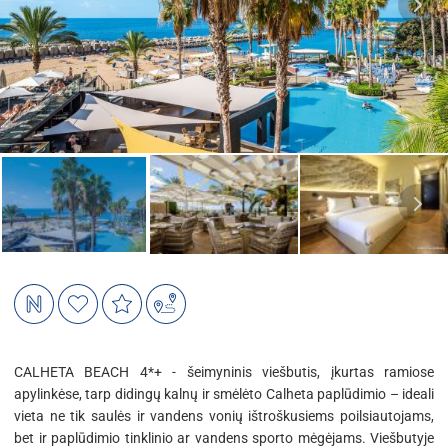
CALHETA BEACH 4*+ - šeimyninis viešbutis, įkurtas ramiose
apylinkėse, tarp didingų kalnų ir smėlėto Calheta paplūdimio – ideali
vieta ne tik saulės ir vandens vonių ištroškusiems poilsiautojams,
bet ir paplūdimio tinklinio ar vandens sporto mėgėjams. Viešbutyje