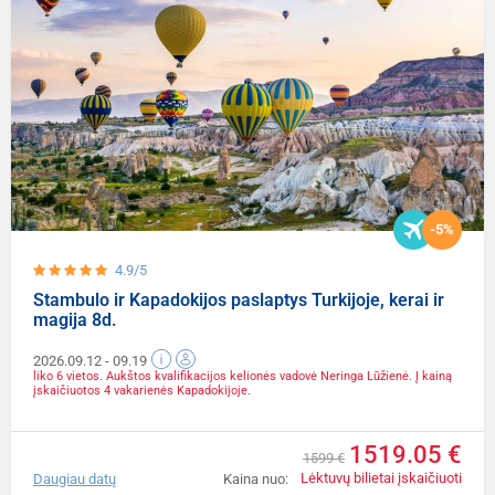
-5%
4.9/5
Stambulo ir Kapadokijos paslaptys Turkijoje, kerai ir
magija 8d.
2026.09.12
- 09.19
liko 6 vietos. Aukštos kvalifikacijos kelionės vadovė Neringa Lūžienė. Į kainą
įskaičiuotos 4 vakarienės Kapadokijoje.
1519.05 €
1599 €
Lėktuvų bilietai įskaičiuoti
Daugiau datų
Kaina nuo: