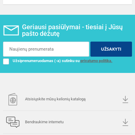
Geriausi pasiūlymai - tiesiai į Jūsų
pašto dėžutę
UŽSAKYTI
Užsiprenumeruodamas (-a) sutinku su
privatumo politika.
Atsisiųskite mūsų kelionių katalogą
Bendraukime internetu