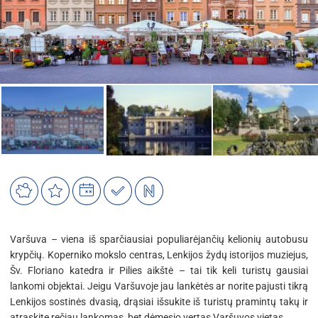
Varšuva – viena iš sparčiausiai populiarėjančių kelionių autobusu
krypčių. Koperniko mokslo centras, Lenkijos žydų istorijos muziejus,
Šv. Floriano katedra ir Pilies aikštė – tai tik keli turistų gausiai
lankomi objektai. Jeigu Varšuvoje jau lankėtės ar norite pajusti tikrą
Lenkijos sostinės dvasią, drąsiai išsukite iš turistų pramintų takų ir
atraskite rečiau lankomas, bet dėmesio vertas Varšuvos vietas.