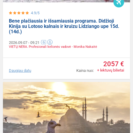
4.9/5
Bene plačiausia ir išsamiausia programa. Didžioji
Kinija su Lotoso kalnais ir kruizu Lidziango upe 15d.
(14d.)
2026.09.07
- 09.21
VIETŲ NĖRA. Profesionali kelionės vadovė - Monika Nakaitė
2057 €
+ lėktuvų bilietai
Daugiau datų
Kaina nuo: