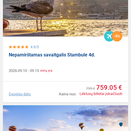
-5%
4.9/5
Nepamirštamas savaitgalis Stambule 4d.
2026.09.10
- 09.13
vietų yra
759.05 €
799 €
Lėktuvų bilietai įskaičiuoti
Daugiau datų
Kaina nuo: