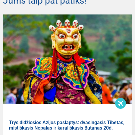
Jums taip pat patiks!
Trys didžiosios Azijos paslaptys: dvasingasis Tibetas,
mistiškasis Nepalas ir karališkasis Butanas 20d.