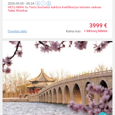
2026.09.05
- 09.24
VIETŲ NĖRA! Su Tseču festivaliu! Aukštos kvalifikacijos kelionės vadovas
Tadas Bliznikas
3999 €
+ lėktuvų bilietai
Daugiau datų
Kaina nuo: