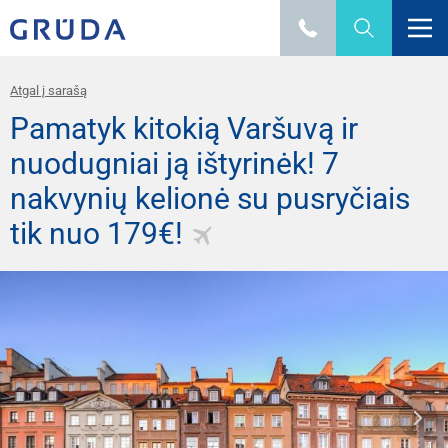
Atgal į sarašą
Pamatyk kitokią Varšuvą ir
nuodugniai ją ištyrinėk! 7
nakvynių kelionė su pusryčiais
tik nuo 179€!