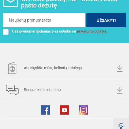
pašto dėžutę
UŽSAKYTI
Užsiprenumeruodamas (-a) sutinku su
privatumo politika.
Atsisiųskite mūsų kelionių katalogą
Bendraukime internetu