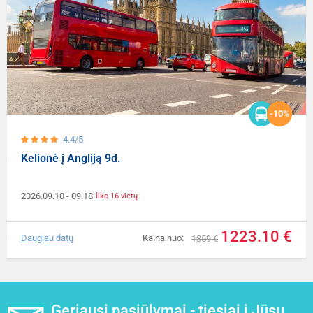
-10%
4.4/5
Kelionė į Angliją 9d.
2026.09.10
- 09.18
liko 16 vietų
1223.10 €
Daugiau datų
Kaina nuo:
1359 €
Geriausi pasiūlymai - tiesiai į Jūsų