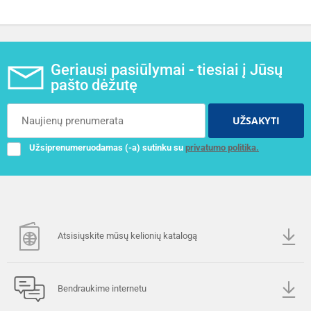
Geriausi pasiūlymai - tiesiai į Jūsų
pašto dėžutę
UŽSAKYTI
Užsiprenumeruodamas (-a) sutinku su
privatumo politika.
Atsisiųskite mūsų kelionių katalogą
Bendraukime internetu