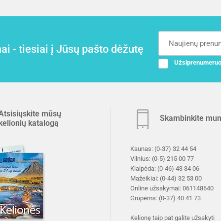
i - tiesiai į Jūsų pašto dėžutę
Užsiprenumeruo
Atsisiųskite mūsų
Skambinkite mu
kelionių katalogą
Kaunas:
(0-37) 32 44 54
Vilnius:
(0-5) 215 00 77
Klaipėda:
(0-46) 43 34 06
Mažeikiai:
(0-44) 32 53 00
Online užsakymai:
061148640
Grupėms:
(0-37) 40 41 73
Kelionę taip pat galite užsakyti