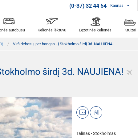
(0-37) 32 44 54
Kaunas
ionės autobusu
Kelionės lėktuvu
Egzotinės kelionės
Kruizai
3)
Virš debesų, per bangas - į Stokholmo širdį 3d. NAUJIENA!
į Stokholmo širdį 3d. NAUJIENA!
Talinas - Stokholmas