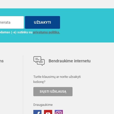
UŽSAKYTI
damas (-a) sutinku su
privatumo politika.
ms
Bendraukime internetu
Turite klausimų ar norite užsakyti
kelionę?
SIŲSTI UŽKLAUSĄ
Draugaukime