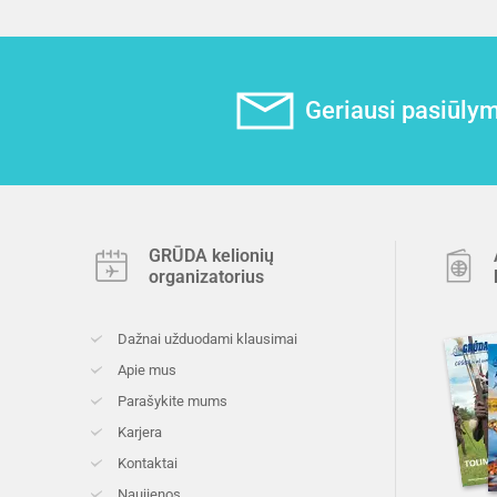
Geriausi pasiūlyma
GRŪDA kelionių
organizatorius
Dažnai užduodami klausimai
Apie mus
Parašykite mums
Karjera
Kontaktai
Naujienos