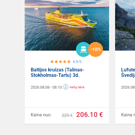
-10%
4.9/5
Baltijos kruizas (Talinas-
Lufute
Stokholmas-Tartu) 3d.
Švedij
2026.08.08
- 08.10
2026.08
vietų nėra
206.10 €
Kaina nuo:
Kaina 
229 €