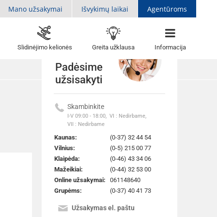
Mano užsakymai
Išvykimų laikai
Agentūroms
Slidinėjimo kelionės
Greita užklausa
Informacija
Padėsime
užsisakyti
Skambinkite
Atgal į sarašą
I-V 09:00 - 18:00,
VI : Nedirbame,
VII : Nedirbame
Kaunas:
(0-37) 32 44 54
Vilnius:
(0-5) 215 00 77
Klaipėda:
(0-46) 43 34 06
Mažeikiai:
(0-44) 32 53 00
Online užsakymai:
061148640
Grupėms:
(0-37) 40 41 73
Užsakymas el. paštu