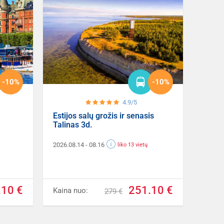
-10%
-10%
4.9/5
Estijos salų grožis ir senasis
Talinas 3d.
2026.08.14
- 08.16
liko 13 vietų
.10 €
251.10 €
Kaina nuo:
279 €