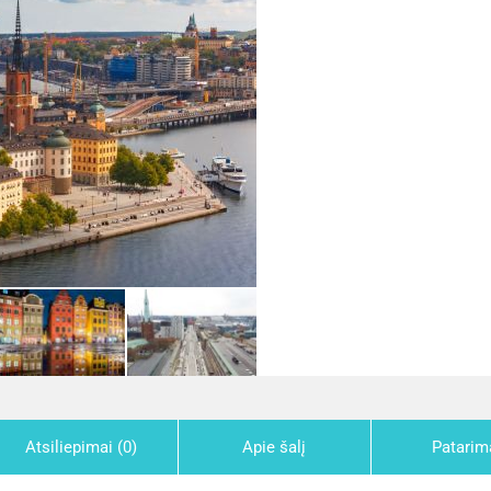
Atsiliepimai (0)
Apie šalį
Patarim