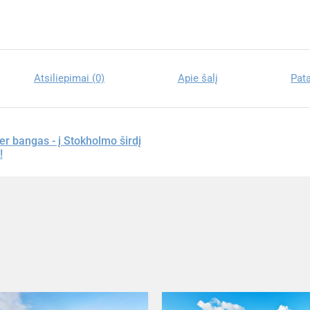
Atsiliepimai (0)
Apie šalį
Pat
er bangas - į Stokholmo širdį
!