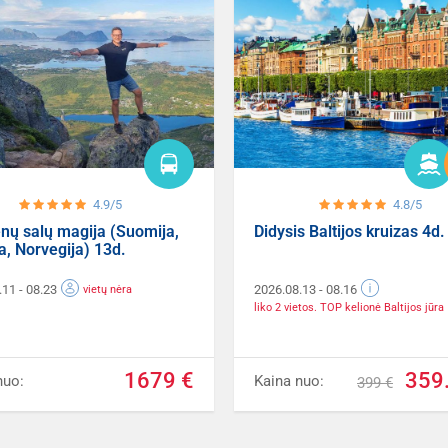
4.9/5
4.8/5
nų salų magija (Suomija,
Didysis Baltijos kruizas 4d.
a, Norvegija) 13d.
.11
- 08.23
2026.08.13
- 08.16
vietų nėra
liko 2 vietos. TOP kelionė Baltijos jūra
1679 €
359
nuo:
Kaina nuo:
399 €