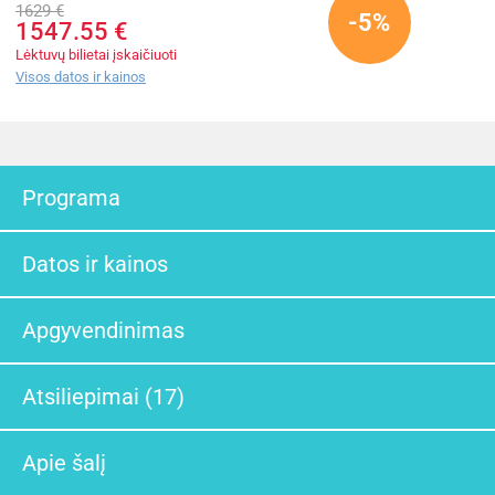
1629 €
-5%
1547.55 €
Lėktuvų bilietai įskaičiuoti
Visos datos ir kainos
Programa
Datos ir kainos
Apgyvendinimas
Atsiliepimai (17)
Apie šalį