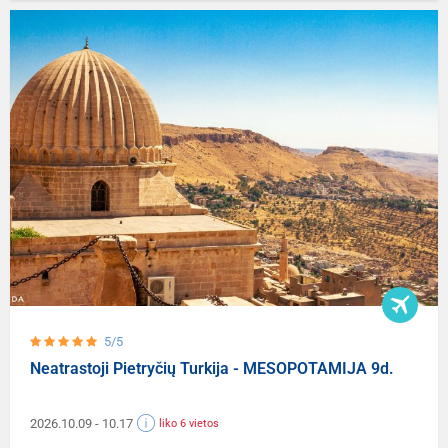
5/5
Neatrastoji Pietryčių Turkija - MESOPOTAMIJA 9d.
2026.10.09
- 10.17
liko 6 vietos