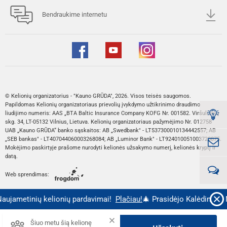
Bendraukime internetu
© Kelionių organizatorius - "Kauno GRŪDA", 2026. Visos teisės saugomos.
Papildomas Kelionių organizatoriaus prievolių įvykdymo užtikrinimo draudimo
liudijimo numeris: AAS „BTA Baltic Insurance Company KOFG Nr. 001582. Viršuliškių
skg. 34, LT-05132 Vilnius, Lietuva. Kelionių organizatoriaus pažymėjimo Nr. 012758
UAB „Kauno GRŪDA“ banko sąskaitos: AB „Swedbank" - LT537300010134442557; AB
„SEB bankas" - LT407044060003268084; AB „Luminor Bank" - LT924010051003728875.
Mokėjimo paskirtyje prašome nurodyti kelionės užsakymo numerį, kelionės kryptį ir
datą.
Web sprendimas:
aujametinių kelionių pardavimai!
Plačiau!
🎄 Prasidėjo Kalėdinių ir 
Kaina nuo::
Šiuo metu šią kelionę