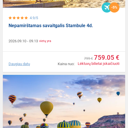
-5%
4.9/5
Nepamirštamas savaitgalis Stambule 4d.
2026.09.10
- 09.13
vietų yra
759.05 €
799 €
Lėktuvų bilietai įskaičiuoti
Daugiau datų
Kaina nuo: