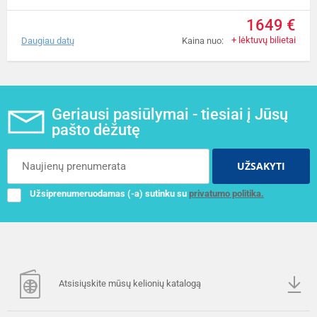
1649 €
+ lėktuvų bilietai
Daugiau datų
Kaina nuo:
Geriausi pasiūlymai - tiesiai į Jūsų
pašto dėžutę
UŽSAKYTI
Užsiprenumeruodamas (-a) sutinku su
privatumo politika.
Atsisiųskite mūsų kelionių katalogą