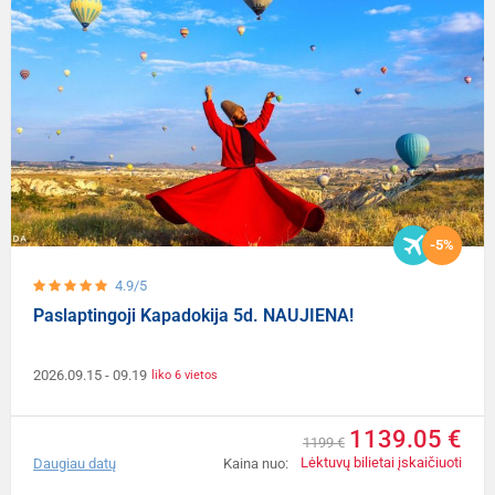
-5%
4.9/5
Paslaptingoji Kapadokija 5d. NAUJIENA!
2026.09.15
- 09.19
liko 6 vietos
1139.05 €
1199 €
Lėktuvų bilietai įskaičiuoti
Daugiau datų
Kaina nuo: