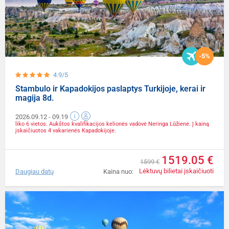
-5%
4.9/5
Stambulo ir Kapadokijos paslaptys Turkijoje, kerai ir
magija 8d.
2026.09.12
- 09.19
liko 6 vietos. Aukštos kvalifikacijos kelionės vadovė Neringa Lūžienė. Į kainą
įskaičiuotos 4 vakarienės Kapadokijoje.
1519.05 €
1599 €
Lėktuvų bilietai įskaičiuoti
Daugiau datų
Kaina nuo: