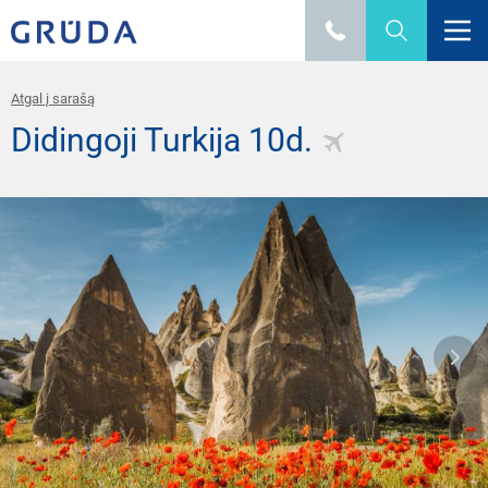
Atgal į sarašą
Didingoji Turkija 10d.