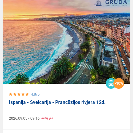
-10%
4.8/5
Ispanija - Šveicarija - Prancūzijos rivjera 12d.
2026.09.05
- 09.16
vietų yra