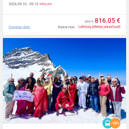
2026.09.10
- 09.13
vietų yra
816.05 €
859 €
Lėktuvų bilietai įskaičiuoti
Daugiau datų
Kaina nuo:
-10%