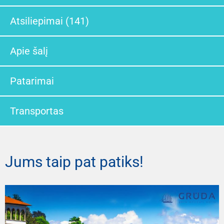
Atsiliepimai (141)
Apie šalį
Patarimai
Transportas
Jums taip pat patiks!