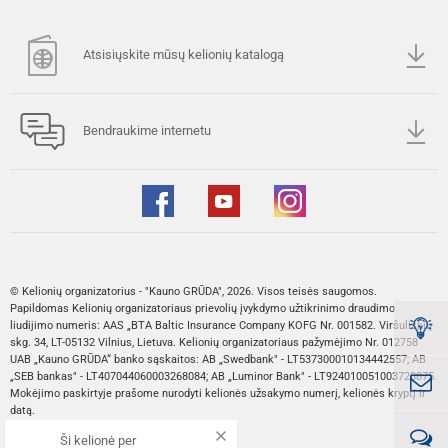
Atsisiųskite mūsų kelionių katalogą
Bendraukime internetu
© Kelionių organizatorius - "Kauno GRŪDA", 2026. Visos teisės saugomos.
Papildomas Kelionių organizatoriaus prievolių įvykdymo užtikrinimo draudimo
liudijimo numeris: AAS „BTA Baltic Insurance Company KOFG Nr. 001582. Viršuliškių
skg. 34, LT-05132 Vilnius, Lietuva. Kelionių organizatoriaus pažymėjimo Nr. 012758
UAB „Kauno GRŪDA“ banko sąskaitos: AB „Swedbank" - LT537300010134442557; AB
„SEB bankas" - LT407044060003268084; AB „Luminor Bank" - LT924010051003728875.
Mokėjimo paskirtyje prašome nurodyti kelionės užsakymo numerį, kelionės kryptį ir
datą.
Ši kelionė per
Web sprendimas: