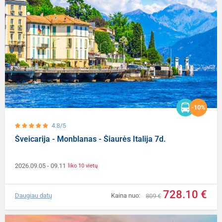
-10%
4.8/5
Šveicarija - Monblanas - Šiaurės Italija 7d.
2026.09.05
- 09.11
liko 10 vietų
728.10 €
Daugiau datų
Kaina nuo:
809 €