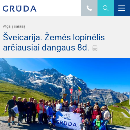
Atgal į sarašą
Šveicarija. Žemės lopinėlis
arčiausiai dangaus 8d.