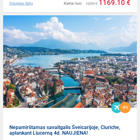
1169.10 €
Daugiau datų
Kaina nuo:
1299 €
-5%
Nepamirštamas savaitgalis Šveicarijoje, Ciuriche,
aplankant Liucerną 4d. NAUJIENA!