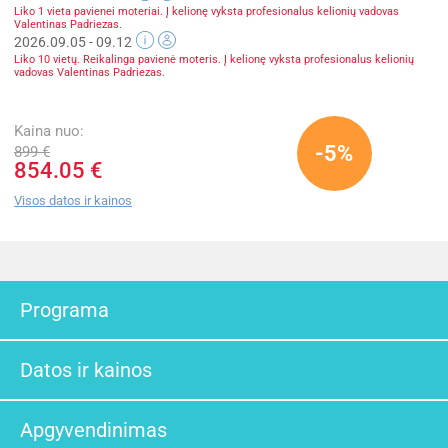
Liko 1 vieta pavienei moteriai. Į kelionę vyksta profesionalus kelionių vadovas
Valentinas Padriezas.
2026.09.05 - 09.12
Liko 10 vietų. Reikalinga pavienė moteris. Į kelionę vyksta profesionalus kelionių
vadovas Valentinas Padriezas.
Kaina nuo:
-5%
899 €
854.05 €
Visos datos ir kainos
Programa
Datos ir kainos
Apgyvendinimas