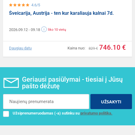
4.6/5
Šveicarija, Austrija - ten kur karaliauja kalnai 7d.
2026.09.12
- 09.18
liko 10 vietų
746.10 €
Daugiau datų
Kaina nuo:
829 €
Geriausi pasiūlymai - tiesiai į Jūsų
pašto dėžutę
UŽSAKYTI
Užsiprenumeruodamas (-a) sutinku su
privatumo politika.