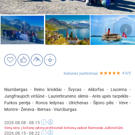
4.9/5
Kelionės įvertinimas
Niurnbergas - Reino kriokliai - Švycas - Aldorfas - Liucerna -
Jungfraujoch viršūnė - Lauterbruneno slėnis - Arės upės tarpeklis -
Furkos perėja - Ronos ledynas - Ulrichenas - Šijono pilis - Veve -
Montre - Ženeva - Bernas - Viurcburgas
2026.08.08 - 08.15
Vietų nėra. Į kelionę vyksta profesionali kelionių vadovė Raimonda Juškevičiūtė.
2026.08.15 - 08.22