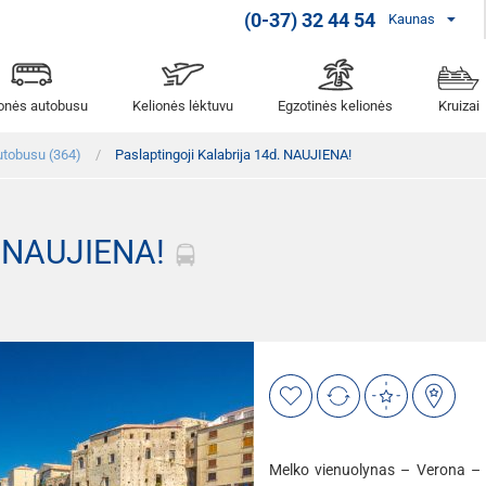
(0-37) 32 44 54
Kaunas
ionės autobusu
Kelionės lėktuvu
Egzotinės kelionės
Kruizai
utobusu (364)
Paslaptingoji Kalabrija 14d. NAUJIENA!
d. NAUJIENA!
Melko vienuolynas – Verona –