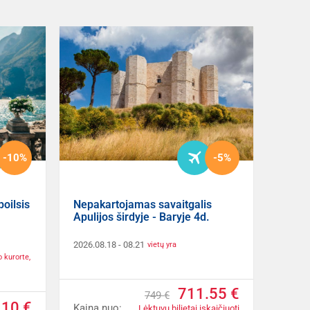
-10%
-5%
poilsis
Nepakartojamas savaitgalis
Apulijos širdyje - Baryje 4d.
2026.08.18
- 08.21
vietų yra
o kurorte,
711.55 €
749 €
.10 €
Kaina nuo:
Lėktuvų bilietai įskaičiuoti