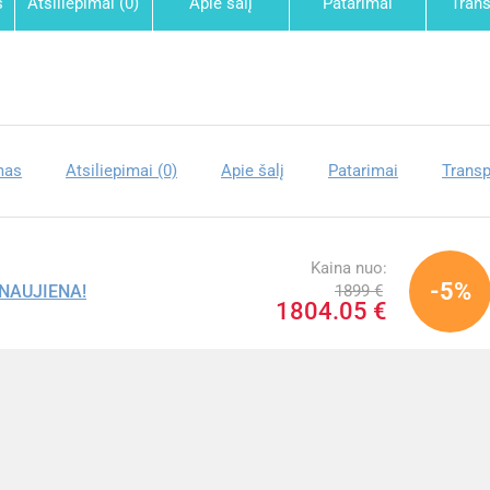
s
Atsiliepimai (0)
Apie šalį
Patarimai
Tran
mas
Atsiliepimai (0)
Apie šalį
Patarimai
Transp
Kaina nuo:
-5%
1899 €
. NAUJIENA!
1804.05 €