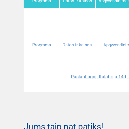
Programa
Datos ir kainos
Apgyvendinima
Programa
Datos ir kainos
Apgyvendini
Paslaptingoji Kalabrija 14d
Jums taip pat patiks!