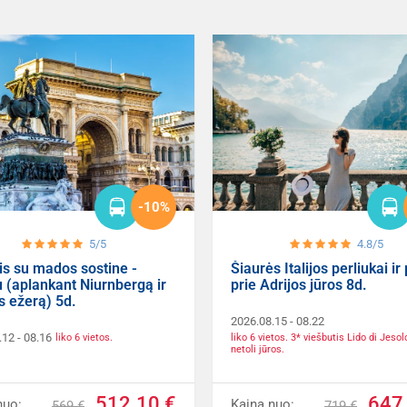
-10%
5/5
4.8/5
is su mados sostine -
Šiaurės Italijos perliukai ir 
 (aplankant Niurnbergą ir
prie Adrijos jūros 8d.
 ežerą) 5d.
2026.08.15
- 08.22
.12
- 08.16
liko 6 vietos. 3* viešbutis Lido di Jesol
liko 6 vietos.
netoli jūros.
512.10 €
647
nuo:
Kaina nuo:
569 €
719 €