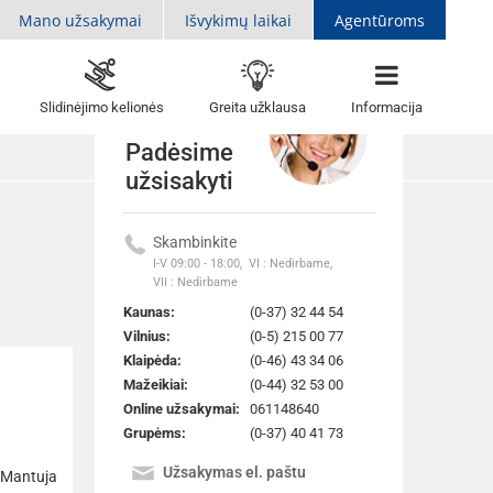
Mano užsakymai
Išvykimų laikai
Agentūroms
Slidinėjimo kelionės
Greita užklausa
Informacija
Padėsime
užsisakyti
Skambinkite
Atgal į sarašą
I-V 09:00 - 18:00,
VI : Nedirbame,
VII : Nedirbame
Kaunas:
(0-37) 32 44 54
Vilnius:
(0-5) 215 00 77
Klaipėda:
(0-46) 43 34 06
Mažeikiai:
(0-44) 32 53 00
Online užsakymai:
061148640
Grupėms:
(0-37) 40 41 73
Užsakymas el. paštu
 Mantuja