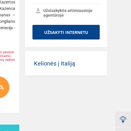
azertos
– Kazenca
Užsisakykite artimiausioje
ikanas –
agentūroje
origliano
enecija -
UŽSAKYTI INTERNETU
 ir pavienė
ičiuota į
onių vadovė
Kelionės į Italiją
5%