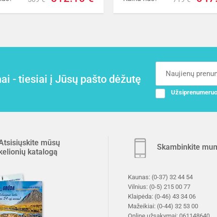
i - tiesiai į Jūsų pašto dėžutę
Užsiprenumeruo
Atsisiųskite mūsų
Skambinkite mu
kelionių katalogą
Kaunas:
(0-37) 32 44 54
Vilnius:
(0-5) 215 00 77
Klaipėda:
(0-46) 43 34 06
Mažeikiai:
(0-44) 32 53 00
Online užsakymai:
061148640