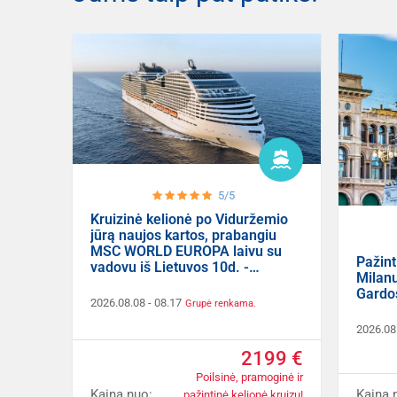
5/5
Kruizinė kelionė po Viduržemio
jūrą naujos kartos, prabangiu
MSC WORLD EUROPA laivu su
Pažint
vadovu iš Lietuvos 10d. -
Milanu
NAUJIENA!
Gardos
2026.08.08
- 08.17
Grupė renkama.
2026.08
2199 €
Poilsinė, pramoginė ir
Kaina nuo:
Kaina 
pažintinė kelionė kruizu!