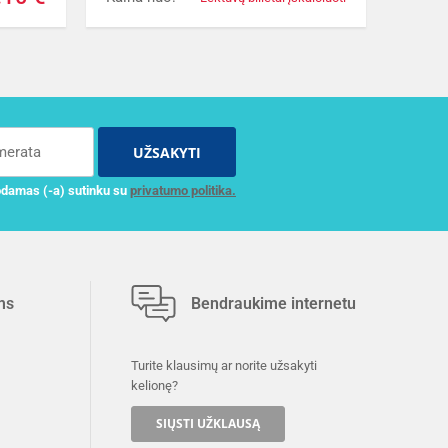
UŽSAKYTI
damas (-a) sutinku su
privatumo politika.
ms
Bendraukime internetu
Turite klausimų ar norite užsakyti
kelionę?
SIŲSTI UŽKLAUSĄ