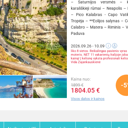
– Saturnijos versmės – K
karališkieji rūmai – Neapolis 
– Pico Kalabras - Capo Vat
Tropėja – **Eolijos salynas – C
Calabro – Matera – Riminis – V
Paduva
2026.09.26 - 10.09
liko 8 vietos. Reikalingas pavienis vyras
moteris. NET 11 vakarienių Italijoje įska
kainą! Į kelionę vyksta profesionali keli
Vida Zajankauskienė
Kaina nuo:
-
1899 €
1804.05 €
Visos datos ir kainos