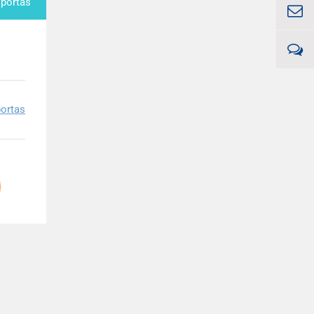
sportas
ortas