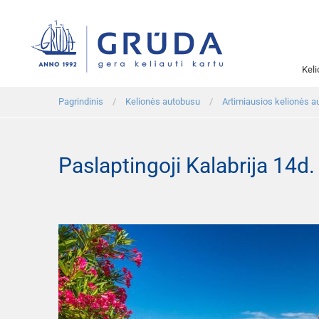
Kel
Pagrindinis
Kelionės autobusu
Artimiausios kelionės a
Paslaptingoji Kalabrija 14