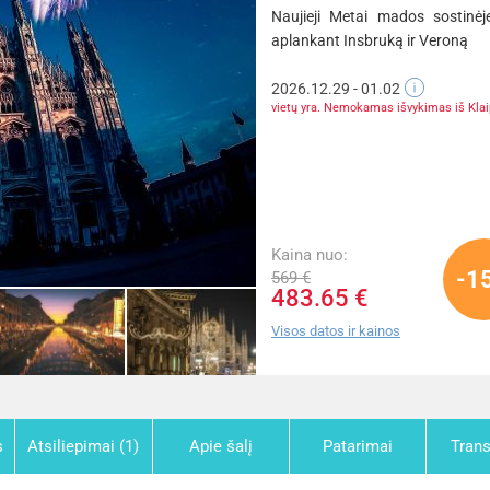
Naujieji Metai mados sostinėj
aplankant Insbruką ir Veroną
2026.12.29 - 01.02
vietų yra. Nemokamas išvykimas iš Kla
Kaina nuo:
-1
569 €
483.65 €
Visos datos ir kainos
s
Atsiliepimai (1)
Apie šalį
Patarimai
Tran