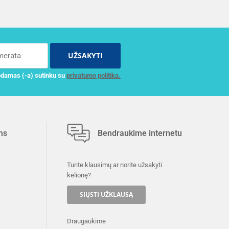
UŽSAKYTI
damas (-a) sutinku su
privatumo politika.
ms
Bendraukime internetu
Turite klausimų ar norite užsakyti
kelionę?
SIŲSTI UŽKLAUSĄ
Draugaukime