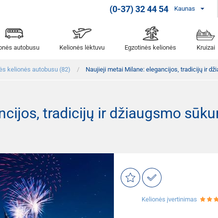
(0-37) 32 44 54
Kaunas
ionės autobusu
Kelionės lėktuvu
Egzotinės kelionės
Kruizai
ės kelionės autobusu (82)
Naujieji metai Milane: elegancijos, tradicijų ir d
ncijos, tradicijų ir džiaugsmo sūku
Kelionės įvertinimas