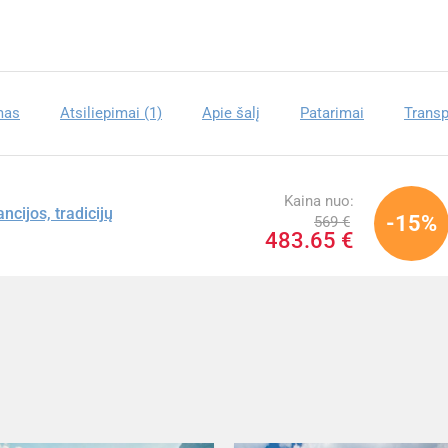
mas
Atsiliepimai (1)
Apie šalį
Patarimai
Transp
Kaina nuo:
ncijos, tradicijų
-15%
569 €
483.65 €