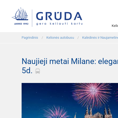
Kel
Pagrindinis
Kelionės autobusu
Kalėdinės ir Naujametin
Naujieji metai Milane: elega
5d.