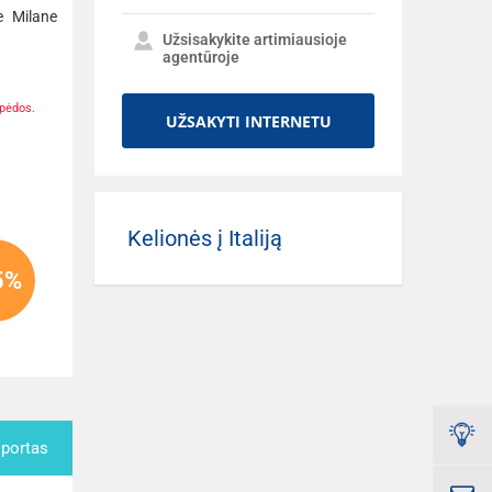
e Milane
Užsisakykite artimiausioje
agentūroje
ipėdos.
UŽSAKYTI INTERNETU
Kelionės į Italiją
5%
sportas