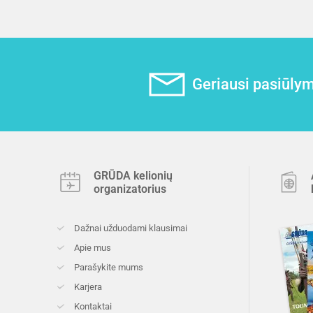
Geriausi pasiūlyma
GRŪDA kelionių
organizatorius
Dažnai užduodami klausimai
Apie mus
Parašykite mums
Karjera
Kontaktai