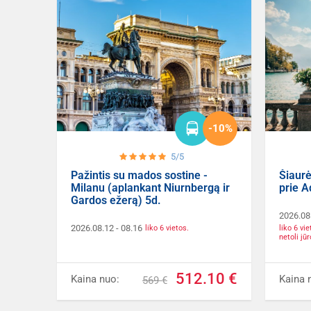
-10%
5/5
Pažintis su mados sostine -
Šiaurės
Milanu (aplankant Niurnbergą ir
prie A
Gardos ežerą) 5d.
2026.08
2026.08.12
- 08.16
liko 6 vi
liko 6 vietos.
netoli jūr
512.10 €
Kaina nuo:
Kaina 
569 €