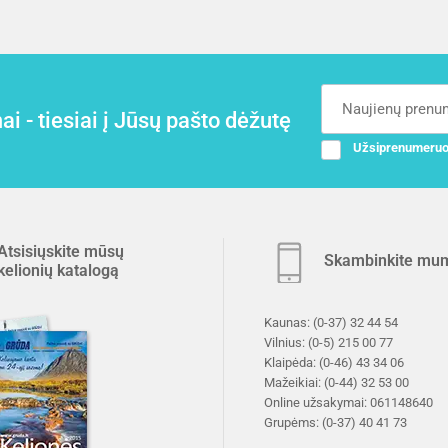
i - tiesiai į Jūsų pašto dėžutę
Užsiprenumeruo
Atsisiųskite mūsų
Skambinkite mu
kelionių katalogą
Kaunas:
(0-37) 32 44 54
Vilnius:
(0-5) 215 00 77
Klaipėda:
(0-46) 43 34 06
Mažeikiai:
(0-44) 32 53 00
Online užsakymai:
061148640
Grupėms:
(0-37) 40 41 73