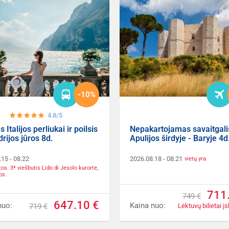
-10%
4.8/5
 Italijos perliukai ir poilsis
Nepakartojamas savaitgali
drijos jūros 8d.
Apulijos širdyje - Baryje 4d
.15
- 08.22
2026.08.18
- 08.21
vietų yra
etos. 3* viešbutis Lido di Jesolo kurorte,
os.
711
749 €
647.10 €
nuo:
Kaina nuo:
719 €
Lėktuvų bilietai įs