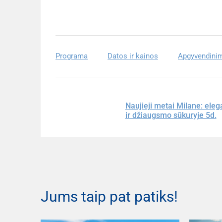
Programa
Datos ir kainos
Apgyvendini
Naujieji metai Milane: elega
ir džiaugsmo sūkuryje 5d.
Jums taip pat patiks!