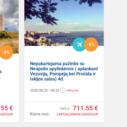
-5%
-5%
Nepakartojama pažintis su
Neapolio apylinkėmis ( aplankant
s
Vezuvijų, Pompėją bei Pročida ir
.
Iskijos salas) 4d.
2026.08.20
- 08.23
vietų yra
.55 €
711.55 €
749 €
Kaina nuo:
kaičiuoti
Lėktuvų bilietai įskaičiuoti