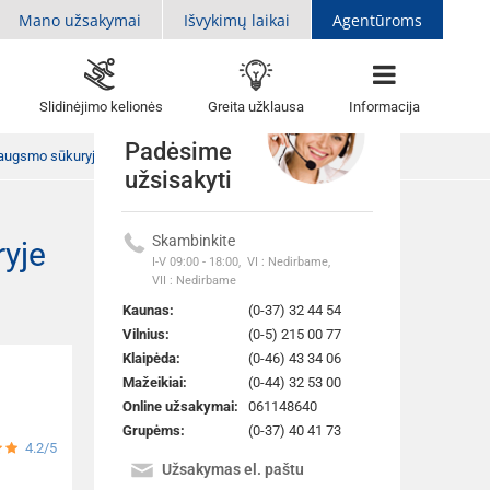
Mano užsakymai
Išvykimų laikai
Agentūroms
Slidinėjimo kelionės
Greita užklausa
Informacija
Padėsime
žiaugsmo sūkuryje 5d.
užsisakyti
Skambinkite
ryje
Atgal į sarašą
I-V 09:00 - 18:00,
VI : Nedirbame,
VII : Nedirbame
Kaunas:
(0-37) 32 44 54
Vilnius:
(0-5) 215 00 77
Klaipėda:
(0-46) 43 34 06
Mažeikiai:
(0-44) 32 53 00
Online užsakymai:
061148640
Grupėms:
(0-37) 40 41 73
4.2/5
Užsakymas el. paštu