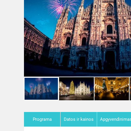
Programa
Datos ir kainos
Apgyvendinima