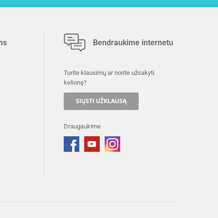
ms
Bendraukime internetu
Turite klausimų ar norite užsakyti
kelionę?
SIŲSTI UŽKLAUSĄ
Draugaukime