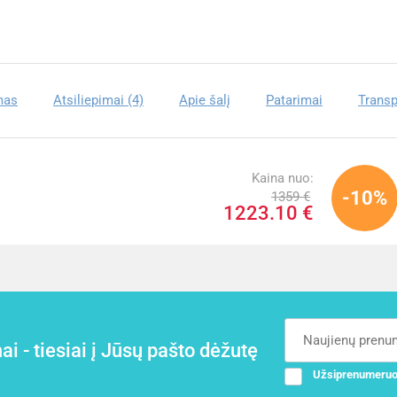
mas
Atsiliepimai (4)
Apie šalį
Patarimai
Transp
Kaina nuo:
-10%
1359 €
1223.10 €
i - tiesiai į Jūsų pašto dėžutę
Užsiprenumeruo