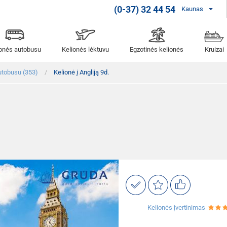
(0-37) 32 44 54
Kaunas
ionės autobusu
Kelionės lėktuvu
Egzotinės kelionės
Kruizai
utobusu (353)
Kelionė į Angliją 9d.
Kelionės įvertinimas