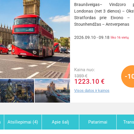
Braunšveigas– Vindzoro 
Londonas (net 3 dienos) – Oks
Stratfordas prie Eivono –
Stounhendžas – Antverpenas
2026.09.10 - 09.18
liko 16 vietų
Kaina nuo:
-1
1359 €
1223.10 €
Visos datos ir kainos
s
Atsiliepimai (4)
Apie šalį
Patarimai
Tran