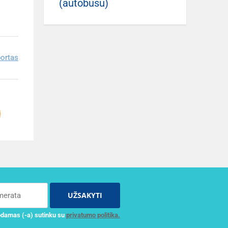
(autobusu)
ortas
UŽSAKYTI
damas (-a) sutinku su
privatumo politika.