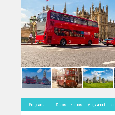
Programa
Datos ir kainos
Apgyvendinima