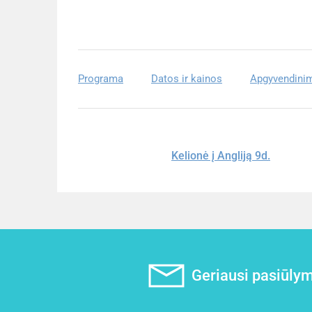
Programa
Datos ir kainos
Apgyvendini
Kelionė į Angliją 9d.
Geriausi pasiūlyma