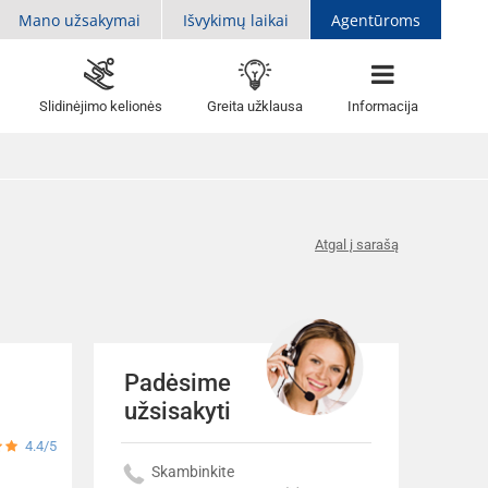
Mano užsakymai
Išvykimų laikai
Agentūroms
Slidinėjimo kelionės
Greita užklausa
Informacija
Atgal į sarašą
Padėsime
užsisakyti
4.4/5
Skambinkite