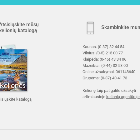
Atsisiųskite mūsų
Skambinkite mu
kelionių katalogą
Kaunas:
(0-37) 32 44 54
Vilnius:
(0-5) 215 00 77
Klaipėda:
(0-46) 43 34 06
Mažeikiai:
(0-44) 32 53 00
Online užsakymai:
061148640
Grupėms:
(0-37) 40 41 73
Kelionę taip pat galite užsakyti
artimiausioje
kelionių agentūroje
isiųskite katalogą