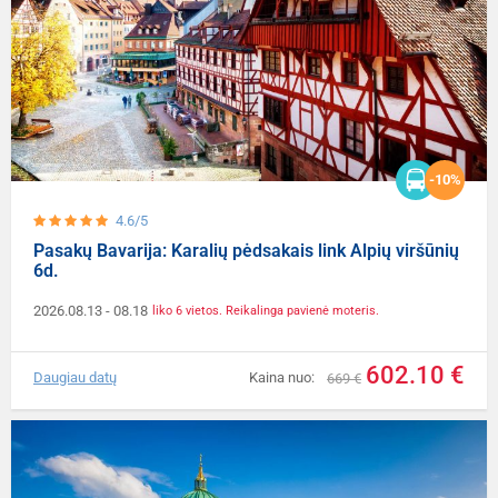
-10%
4.6/5
Pasakų Bavarija: Karalių pėdsakais link Alpių viršūnių
6d.
2026.08.13
- 08.18
liko 6 vietos. Reikalinga pavienė moteris.
602.10 €
Daugiau datų
Kaina nuo:
669 €