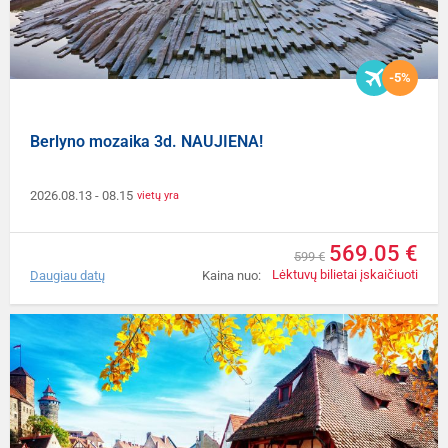
-5%
Berlyno mozaika 3d. NAUJIENA!
2026.08.13
- 08.15
vietų yra
569.05 €
599 €
Lėktuvų bilietai įskaičiuoti
Daugiau datų
Kaina nuo: