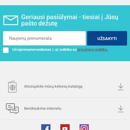
Geriausi pasiūlymai - tiesiai į Jūsų
pašto dėžutę
UŽSAKYTI
Užsiprenumeruodamas (-a) sutinku su
privatumo politika.
Atsisiųskite mūsų kelionių katalogą
Bendraukime internetu