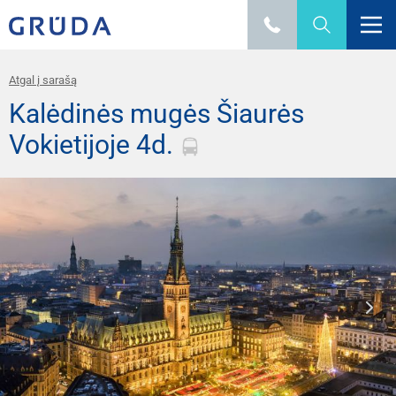
Atgal į sarašą
Kalėdinės mugės Šiaurės
Vokietijoje 4d.