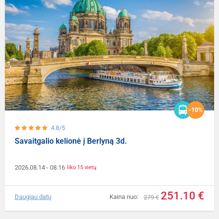
-10%
4.8/5
Savaitgalio kelionė į Berlyną 3d.
2026.08.14
- 08.16
liko 15 vietų
251.10 €
Daugiau datų
Kaina nuo:
279 €