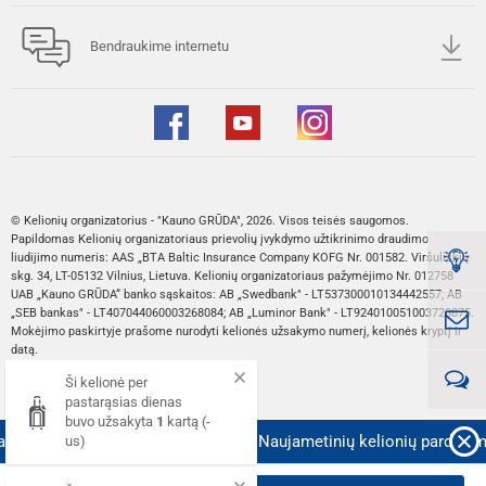
Bendraukime internetu
© Kelionių organizatorius - "Kauno GRŪDA", 2026. Visos teisės saugomos.
Papildomas Kelionių organizatoriaus prievolių įvykdymo užtikrinimo draudimo
liudijimo numeris: AAS „BTA Baltic Insurance Company KOFG Nr. 001582. Viršuliškių
skg. 34, LT-05132 Vilnius, Lietuva. Kelionių organizatoriaus pažymėjimo Nr. 012758
UAB „Kauno GRŪDA“ banko sąskaitos: AB „Swedbank" - LT537300010134442557; AB
„SEB bankas" - LT407044060003268084; AB „Luminor Bank" - LT924010051003728875.
Mokėjimo paskirtyje prašome nurodyti kelionės užsakymo numerį, kelionės kryptį ir
datą.
Ši kelionė per
Web sprendimas:
pastarąsias dienas
buvo užsakyta
1
kartą (-
!
Plačiau!
🎄 Prasidėjo Kalėdinių ir Naujametinių kelionių pardavima
us)
Kaina nuo::