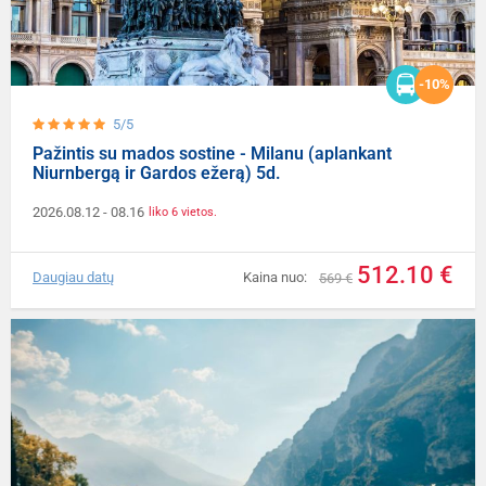
-10%
5/5
Pažintis su mados sostine - Milanu (aplankant
Niurnbergą ir Gardos ežerą) 5d.
2026.08.12
- 08.16
liko 6 vietos.
512.10 €
Daugiau datų
Kaina nuo:
569 €