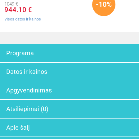
-10%
1049 €
944.10 €
Visos datos ir kainos
Programa
Datos ir kainos
Apgyvendinimas
Atsiliepimai (0)
Apie šalį