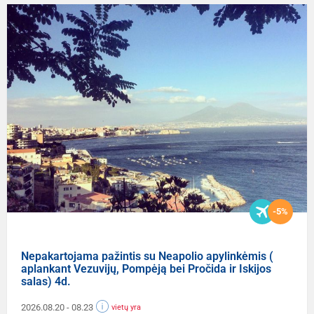
-5%
Nepakartojama pažintis su Neapolio apylinkėmis (
aplankant Vezuvijų, Pompėją bei Pročida ir Iskijos
salas) 4d.
2026.08.20
- 08.23
vietų yra