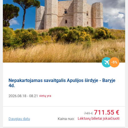
-5%
Nepakartojamas savaitgalis Apulijos širdyje - Baryje
4d.
2026.08.18
- 08.21
vietų yra
711.55 €
749 €
Lėktuvų bilietai įskaičiuoti
Daugiau datų
Kaina nuo: