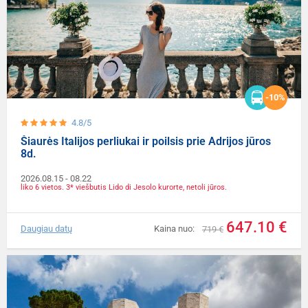
-10%
4.8/5
Šiaurės Italijos perliukai ir poilsis prie Adrijos jūros
8d.
2026.08.15
- 08.22
liko 6 vietos. 3* viešbutis Lido di Jesolo kurorte, netoli jūros.
647.10 €
Daugiau datų
Kaina nuo:
719 €