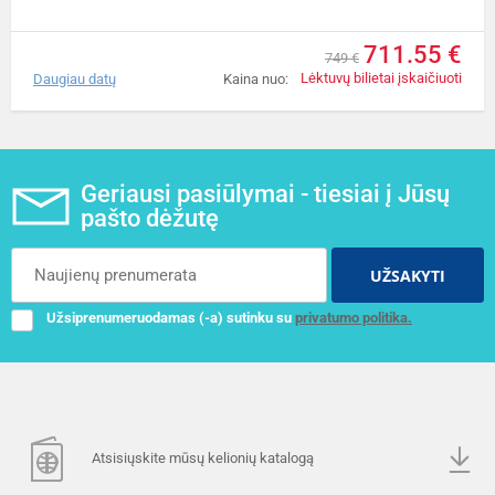
711.55 €
749 €
Lėktuvų bilietai įskaičiuoti
Daugiau datų
Kaina nuo:
Geriausi pasiūlymai - tiesiai į Jūsų
pašto dėžutę
UŽSAKYTI
Užsiprenumeruodamas (-a) sutinku su
privatumo politika.
Atsisiųskite mūsų kelionių katalogą