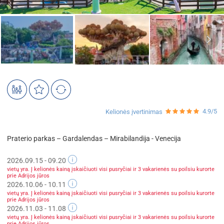
4.9/5
Kelionės įvertinimas
Praterio parkas – Gardalendas – Mirabilandija - Venecija
2026.09.15 - 09.20
vietų yra. Į kelionės kainą įskaičiuoti visi pusryčiai ir 3 vakarienės su poilsiu kurorte
prie Adrijos jūros
2026.10.06 - 10.11
vietų yra. Į kelionės kainą įskaičiuoti visi pusryčiai ir 3 vakarienės su poilsiu kurorte
prie Adrijos jūros
2026.11.03 - 11.08
vietų yra. Į kelionės kainą įskaičiuoti visi pusryčiai ir 3 vakarienės su poilsiu kurorte
prie Adrijos jūros