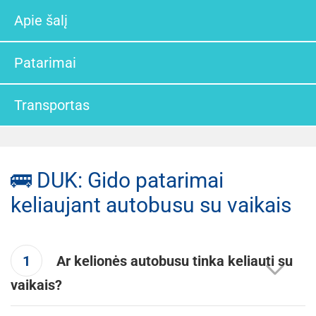
Apie šalį
Patarimai
Transportas
🚌 DUK: Gido patarimai
keliaujant autobusu su vaikais
1
Ar kelionės autobusu tinka keliauti su
vaikais?