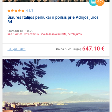
-10%
4.8/5
Šiaurės Italijos perliukai ir poilsis prie Adrijos jūros
8d.
2026.08.15
- 08.22
liko 6 vietos. 3* viešbutis Lido di Jesolo kurorte, netoli jūros.
647.10 €
Daugiau datų
Kaina nuo:
719 €