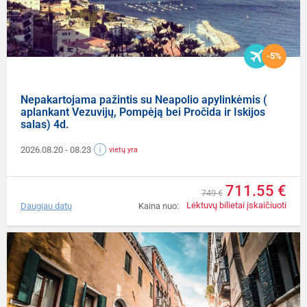
-5%
Nepakartojama pažintis su Neapolio apylinkėmis (
aplankant Vezuvijų, Pompėją bei Pročida ir Iskijos
salas) 4d.
2026.08.20
- 08.23
vietų yra
711.55 €
749 €
Lėktuvų bilietai įskaičiuoti
Daugiau datų
Kaina nuo: