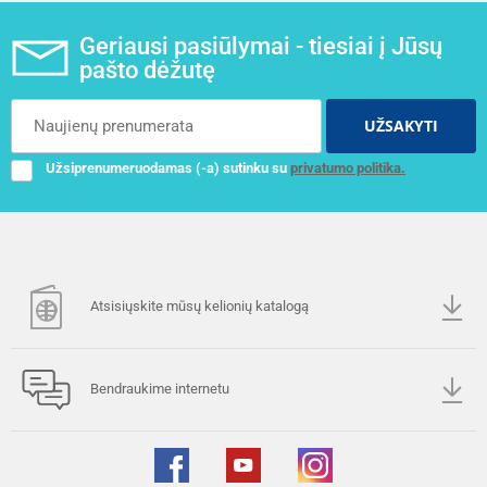
Geriausi pasiūlymai - tiesiai į Jūsų
pašto dėžutę
UŽSAKYTI
Užsiprenumeruodamas (-a) sutinku su
privatumo politika.
Atsisiųskite mūsų kelionių katalogą
Bendraukime internetu