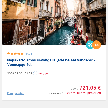
-5%
4.9/5
Nepakartojamas savaitgalis „Mieste ant vandens“ -
Venecijoje 4d.
2026.08.20
- 08.23
vietų yra.
721.05 €
759 €
Lėktuvų bilietai įskaičiuoti
Daugiau datų
Kaina nuo: