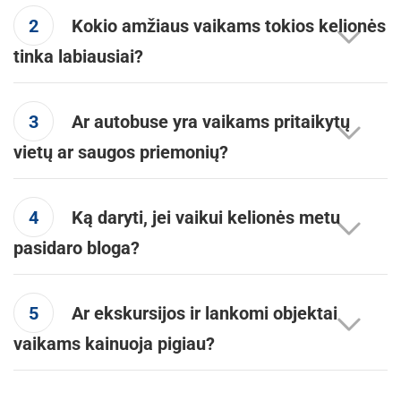
2
Kokio amžiaus vaikams tokios kelionės
tinka labiausiai?
3
Ar autobuse yra vaikams pritaikytų
vietų ar saugos priemonių?
4
Ką daryti, jei vaikui kelionės metu
pasidaro bloga?
5
Ar ekskursijos ir lankomi objektai
vaikams kainuoja pigiau?