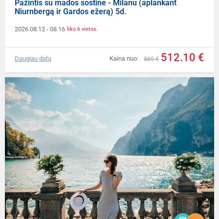
Pažintis su mados sostine - Milanu (aplankant
Niurnbergą ir Gardos ežerą) 5d.
2026.08.12
- 08.16
liko 6 vietos.
512.10 €
Daugiau datų
Kaina nuo:
569 €