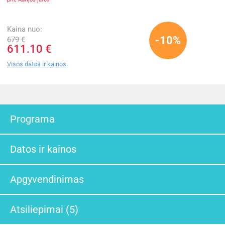
Kaina nuo:
-10%
679 €
611.10 €
Visos datos ir kainos
Programa
Datos ir kainos
Apgyvendinimas
Atsiliepimai (5)