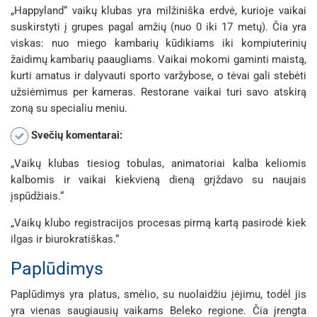
„Happyland“ vaikų klubas yra milžiniška erdvė, kurioje vaikai
suskirstyti į grupes pagal amžių (nuo 0 iki 17 metų). Čia yra
viskas: nuo miego kambarių kūdikiams iki kompiuterinių
žaidimų kambarių paaugliams. Vaikai mokomi gaminti maistą,
kurti amatus ir dalyvauti sporto varžybose, o tėvai gali stebėti
užsiėmimus per kameras. Restorane vaikai turi savo atskirą
zoną su specialiu meniu.
Svečių komentarai:
„Vaikų klubas tiesiog tobulas, animatoriai kalba keliomis
kalbomis ir vaikai kiekvieną dieną grįždavo su naujais
įspūdžiais.“
„Vaikų klubo registracijos procesas pirmą kartą pasirodė kiek
ilgas ir biurokratiškas.“
Paplūdimys
Paplūdimys yra platus, smėlio, su nuolaidžiu įėjimu, todėl jis
yra vienas saugiausių vaikams Beleko regione. Čia įrengta