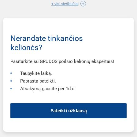
+ visi viešbučiai
Nerandate tinkančios
kelionės?
Pasitarkite su GRŪDOS poilsio kelionių ekspertais!
Taupykite laiką.
Paprasta pateikti.
Atsakymą gausite per 1d.d.
Pateikti užklausą