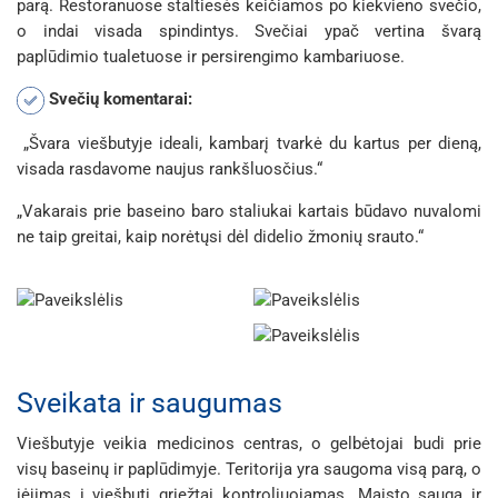
parą. Restoranuose staltiesės keičiamos po kiekvieno svečio,
o indai visada spindintys. Svečiai ypač vertina švarą
paplūdimio tualetuose ir persirengimo kambariuose.
Svečių komentarai:
„Švara viešbutyje ideali, kambarį tvarkė du kartus per dieną,
visada rasdavome naujus rankšluosčius.“
„Vakarais prie baseino baro staliukai kartais būdavo nuvalomi
ne taip greitai, kaip norėtųsi dėl didelio žmonių srauto.“
Sveikata ir saugumas
Viešbutyje veikia medicinos centras, o gelbėtojai budi prie
visų baseinų ir paplūdimyje. Teritorija yra saugoma visą parą, o
įėjimas į viešbutį griežtai kontroliuojamas. Maisto sauga ir