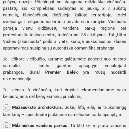
pušynų oazėje. Priešingai nei dauguma milžiniškų viešbučių-
pastatų, šis kompleksas sudarytas iš jaukių, 2–3 aukštų
namelių, išsidėsčiusių didžiulėje žalioje teritorijoje, todėl
svečiai gali mėgautis išskirtiniu privatumu ir ramybe. Viešbutis
garsėja vienu didžiausių vandens parkų regione bei
profesionaliu teniso centru, turinčiu net 35 aikštynus. Tai „Ultra
Viskas Įskaičiuota“ poilsio vieta, kurioje aukščiausios klasės
aptarnavimas susipina su autentiška osmaniška prabanga.
Jei ieškote viešbučio, kuriame galėtumėte pabėgti nuo miesto
šurmulio ir ilsėtis gamtos apsuptyje neaukojant
prabangos,
Gural Premier Belek
yra mūsų nuoširdi
rekomendacija.
Tai vienas iš viešbučių, kurį drąsiai rekomenduojame savo
keliautojams dėl kelių esminių privalumų:
Mažaaukštė architektūra.
Jokių liftų eilių ar triukšmingų
koridorių – apsistosite jaukiuose nameliuose sodo apsuptyje.
Milžiniškas vandens parkas.
15 000 kv. m ploto vandens