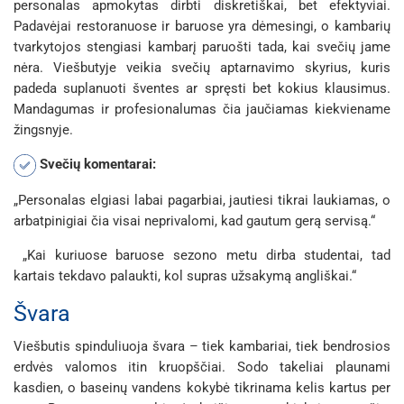
personalas apmokytas dirbti diskretiškai, bet efektyviai.
Padavėjai restoranuose ir baruose yra dėmesingi, o kambarių
tvarkytojos stengiasi kambarį paruošti tada, kai svečių jame
nėra. Viešbutyje veikia svečių aptarnavimo skyrius, kuris
padeda suplanuoti šventes ar spręsti bet kokius klausimus.
Mandagumas ir profesionalumas čia jaučiamas kiekviename
žingsnyje.
Svečių komentarai:
„Personalas elgiasi labai pagarbiai, jautiesi tikrai laukiamas, o
arbatpinigiai čia visai neprivalomi, kad gautum gerą servisą.“
„Kai kuriuose baruose sezono metu dirba studentai, tad
kartais tekdavo palaukti, kol supras užsakymą angliškai.“
Švara
Viešbutis spinduliuoja švara – tiek kambariai, tiek bendrosios
erdvės valomos itin kruopščiai. Sodo takeliai plaunami
kasdien, o baseinų vandens kokybė tikrinama kelis kartus per