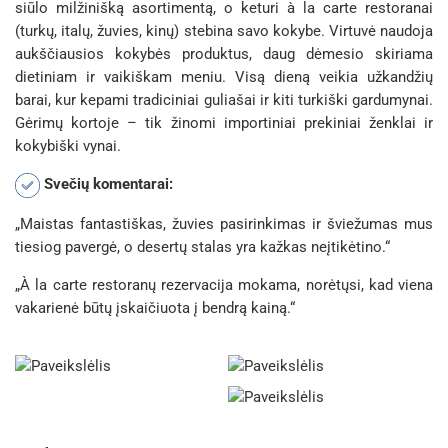
siūlo milžinišką asortimentą, o keturi à la carte restoranai
(turkų, italų, žuvies, kinų) stebina savo kokybe. Virtuvė naudoja
aukščiausios kokybės produktus, daug dėmesio skiriama
dietiniam ir vaikiškam meniu. Visą dieną veikia užkandžių
barai, kur kepami tradiciniai guliašai ir kiti turkiški gardumynai.
Gėrimų kortoje – tik žinomi importiniai prekiniai ženklai ir
kokybiški vynai.
Svečių komentarai:
„Maistas fantastiškas, žuvies pasirinkimas ir šviežumas mus
tiesiog pavergė, o desertų stalas yra kažkas neįtikėtino.“
„À la carte restoranų rezervacija mokama, norėtųsi, kad viena
vakarienė būtų įskaičiuota į bendrą kainą.“