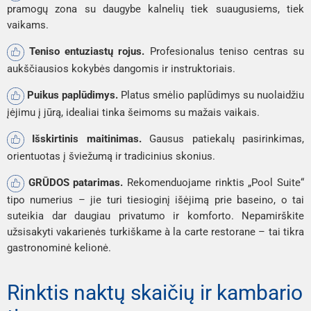
pramogų zona su daugybe kalnelių tiek suaugusiems, tiek
vaikams.
Teniso entuziastų rojus.
Profesionalus teniso centras su
aukščiausios kokybės dangomis ir instruktoriais.
Puikus paplūdimys.
Platus smėlio paplūdimys su nuolaidžiu
įėjimu į jūrą, idealiai tinka šeimoms su mažais vaikais.
Išskirtinis maitinimas.
Gausus patiekalų pasirinkimas,
orientuotas į šviežumą ir tradicinius skonius.
GRŪDOS patarimas.
Rekomenduojame rinktis „Pool Suite“
tipo numerius – jie turi tiesioginį išėjimą prie baseino, o tai
suteikia dar daugiau privatumo ir komforto. Nepamirškite
užsisakyti vakarienės turkiškame à la carte restorane – tai tikra
gastronominė kelionė.
Rinktis naktų skaičių ir kambario