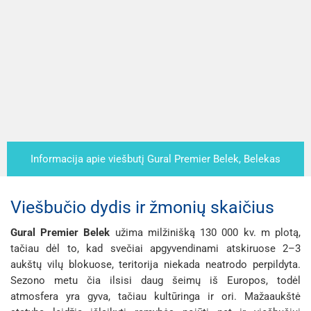
Informacija apie viešbutį Gural Premier Belek, Belekas
(atnaujintos kainos)
Viešbučio dydis ir žmonių skaičius
Gural Premier Belek
užima milžinišką 130 000 kv. m plotą,
tačiau dėl to, kad svečiai apgyvendinami atskiruose 2–3
aukštų vilų blokuose, teritorija niekada neatrodo perpildyta.
Sezono metu čia ilsisi daug šeimų iš Europos, todėl
atmosfera yra gyva, tačiau kultūringa ir ori. Mažaaukštė