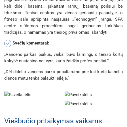
keli dideli baseinai, įskaitant ramųjį baseiną poilsiui be
triukšmo. Teniso centras yra vienas geriausių pasaulyje, o
fitneso salė aprūpinta naujausia „Technogym“ įranga. SPA
centre siūlomos procedūros pagal geriausias turkiškas
tradicijas, o hamamas yra tiesiog privalomas išbandyti.
Svečių komentarai:
„Vandens parkas puikus, vaikai buvo laimingi, o teniso kortų
kokybė nustebino net vyrą, kuris žaidžia profesionaliai.“
„Dėl didelio vandens parko populiarumo prie kai kurių kalnelių
dienos metu tenka palaukti eilėje.“
Viešbučio pritaikymas vaikams