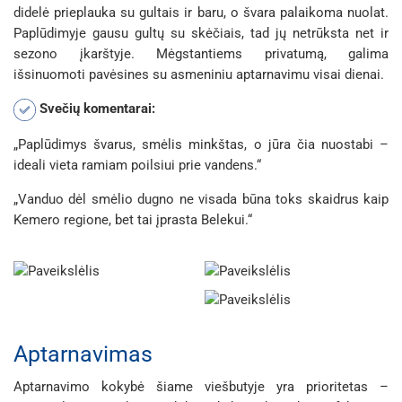
didelė prieplauka su gultais ir baru, o švara palaikoma nuolat.
Paplūdimyje gausu gultų su skėčiais, tad jų netrūksta net ir
sezono įkarštyje. Mėgstantiems privatumą, galima
išsinuomoti pavėsines su asmeniniu aptarnavimu visai dienai.
Svečių komentarai:
„Paplūdimys švarus, smėlis minkštas, o jūra čia nuostabi –
ideali vieta ramiam poilsiui prie vandens.“
„Vanduo dėl smėlio dugno ne visada būna toks skaidrus kaip
Kemero regione, bet tai įprasta Belekui.“
Aptarnavimas
Aptarnavimo kokybė šiame viešbutyje yra prioritetas –