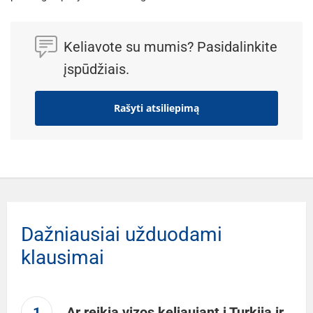
Keliavote su mumis? Pasidalinkite
įspūdžiais.
Rašyti atsiliepimą
Dažniausiai užduodami
klausimai
1
Ar reikia vizos keliaujant į Turkiją ir