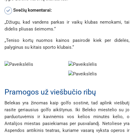
Svečių komentarai:
„Džiugu, kad vandens parkas ir vaikų klubas nemokami, tai
didelis pliusas šeimoms.“
„Teniso kortų nuomos kainos pasirodė kiek per didelės,
palyginus su kitais sporto klubais.“
Pramogos už viešbučio ribų
Belekas yra žinomas kaip golfo sostinė, tad aplink viešbutį
rasite geriausius golfo aikštynus. Iki Beleko miestelio su jo
parduotuvėmis ir kavinėmis vos kelios minutės kelio, o
Antalijos miestas pasiekiamas per pusvalandį. Netoliese yra
Aspendos antikinis teatras, kuriame vasarą vyksta operos ir