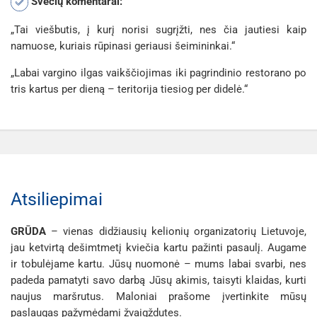
Svečių komentarai:
„Tai viešbutis, į kurį norisi sugrįžti, nes čia jautiesi kaip
namuose, kuriais rūpinasi geriausi šeimininkai.“
„Labai vargino ilgas vaikščiojimas iki pagrindinio restorano po
tris kartus per dieną – teritorija tiesiog per didelė.“
Atsiliepimai
GRŪDA
– vienas didžiausių kelionių organizatorių Lietuvoje,
jau ketvirtą dešimtmetį kviečia kartu pažinti pasaulį. Augame
ir tobulėjame kartu. Jūsų nuomonė – mums labai svarbi, nes
padeda pamatyti savo darbą Jūsų akimis, taisyti klaidas, kurti
naujus maršrutus. Maloniai prašome įvertinkite mūsų
paslaugas pažymėdami žvaigždutes.