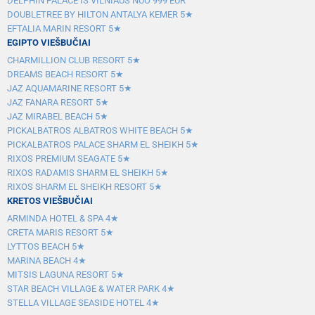
DELPHIN PALACE IŠ VILNIAUS NUO 999 EUR
DOUBLETREE BY HILTON ANTALYA KEMER 5★
EFTALIA MARIN RESORT 5★
EGIPTO VIEŠBUČIAI
CHARMILLION CLUB RESORT 5★
DREAMS BEACH RESORT 5★
JAZ AQUAMARINE RESORT 5★
JAZ FANARA RESORT 5★
JAZ MIRABEL BEACH 5★
PICKALBATROS ALBATROS WHITE BEACH 5★
PICKALBATROS PALACE SHARM EL SHEIKH 5★
RIXOS PREMIUM SEAGATE 5★
RIXOS RADAMIS SHARM EL SHEIKH 5★
RIXOS SHARM EL SHEIKH RESORT 5★
KRETOS VIEŠBUČIAI
ARMINDA HOTEL & SPA 4★
CRETA MARIS RESORT 5★
LYTTOS BEACH 5★
MARINA BEACH 4★
MITSIS LAGUNA RESORT 5★
STAR BEACH VILLAGE & WATER PARK 4★
STELLA VILLAGE SEASIDE HOTEL 4★