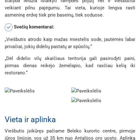
statyba leidžia išlaikyti ramybės pojūtį net ir viešbučiui
veikiant pilnu pajėgumu. Tai vieta, kurioje lengva rasti
asmeninę erdvę tiek prie baseinų, tiek soduose.
Svečių komentarai:
„Viešbutis atrodo kaip mažas miestelis sode, jautėmės labai
privačiai, jokių didelių pastatų ar spūsčių.“
„Dėl didelio vilų skaičiaus teritorija gali pasirodyti paini,
pirmas dienas reikėjo žemėlapio, kad rasčiau kelią iki
restorano.“
Vieta ir aplinka
Viešbutis įsikūręs pačiame Beleko kurorto centre, pirmoje
jūros linijoje, vos už 35 km nuo Antalijos oro uosto. Aplinką