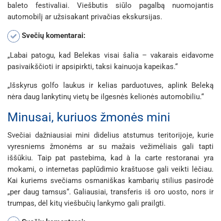
baleto festivaliai. Viešbutis siūlo pagalbą nuomojantis
automobilį ar užsisakant privačias ekskursijas.
Svečių komentarai:
„Labai patogu, kad Belekas visai šalia – vakarais eidavome
pasivaikščioti ir apsipirkti, taksi kainuoja kapeikas.“
„Išskyrus golfo laukus ir kelias parduotuves, aplink Beleką
nėra daug lankytinų vietų be ilgesnės kelionės automobiliu.“
Minusai, kuriuos žmonės mini
Svečiai dažniausiai mini didelius atstumus teritorijoje, kurie
vyresniems žmonėms ar su mažais vežimėliais gali tapti
iššūkiu. Taip pat pastebima, kad à la carte restoranai yra
mokami, o internetas paplūdimio kraštuose gali veikti lėčiau.
Kai kuriems svečiams osmaniškas kambarių stilius pasirodė
„per daug tamsus“. Galiausiai, transferis iš oro uosto, nors ir
trumpas, dėl kitų viešbučių lankymo gali prailgti.