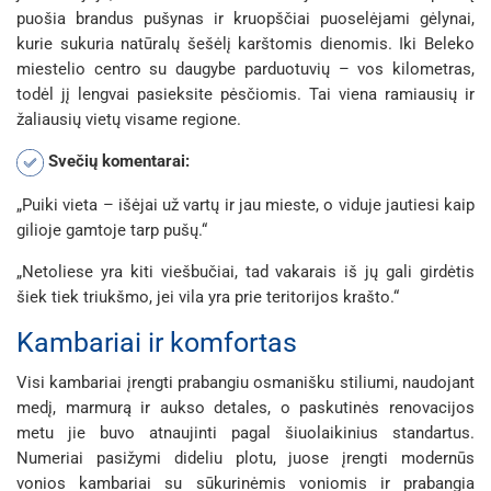
puošia brandus pušynas ir kruopščiai puoselėjami gėlynai,
kurie sukuria natūralų šešėlį karštomis dienomis. Iki Beleko
miestelio centro su daugybe parduotuvių – vos kilometras,
todėl jį lengvai pasieksite pėsčiomis. Tai viena ramiausių ir
žaliausių vietų visame regione.
Svečių komentarai:
„Puiki vieta – išėjai už vartų ir jau mieste, o viduje jautiesi kaip
gilioje gamtoje tarp pušų.“
„Netoliese yra kiti viešbučiai, tad vakarais iš jų gali girdėtis
šiek tiek triukšmo, jei vila yra prie teritorijos krašto.“
Kambariai ir komfortas
Visi kambariai įrengti prabangiu osmanišku stiliumi, naudojant
medį, marmurą ir aukso detales, o paskutinės renovacijos
metu jie buvo atnaujinti pagal šiuolaikinius standartus.
Numeriai pasižymi dideliu plotu, juose įrengti modernūs
vonios kambariai su sūkurinėmis voniomis ir prabangia