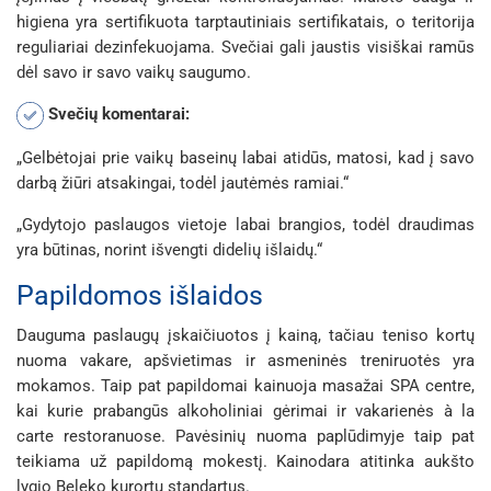
higiena yra sertifikuota tarptautiniais sertifikatais, o teritorija
reguliariai dezinfekuojama. Svečiai gali jaustis visiškai ramūs
dėl savo ir savo vaikų saugumo.
Svečių komentarai:
„Gelbėtojai prie vaikų baseinų labai atidūs, matosi, kad į savo
darbą žiūri atsakingai, todėl jautėmės ramiai.“
„Gydytojo paslaugos vietoje labai brangios, todėl draudimas
yra būtinas, norint išvengti didelių išlaidų.“
Papildomos išlaidos
Dauguma paslaugų įskaičiuotos į kainą, tačiau teniso kortų
nuoma vakare, apšvietimas ir asmeninės treniruotės yra
mokamos. Taip pat papildomai kainuoja masažai SPA centre,
kai kurie prabangūs alkoholiniai gėrimai ir vakarienės à la
carte restoranuose. Pavėsinių nuoma paplūdimyje taip pat
teikiama už papildomą mokestį. Kainodara atitinka aukšto
lygio Beleko kurortų standartus.