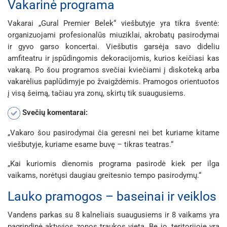
Vakarinė programa
Vakarai „Gural Premier Belek“ viešbutyje yra tikra šventė:
organizuojami profesionalūs miuziklai, akrobatų pasirodymai
ir gyvo garso koncertai. Viešbutis garsėja savo dideliu
amfiteatru ir įspūdingomis dekoracijomis, kurios keičiasi kas
vakarą. Po šou programos svečiai kviečiami į diskoteką arba
vakarėlius paplūdimyje po žvaigždėmis. Pramogos orientuotos
į visą šeimą, tačiau yra zonų, skirtų tik suaugusiems.
Svečių komentarai:
„Vakaro šou pasirodymai čia geresni nei bet kuriame kitame
viešbutyje, kuriame esame buvę – tikras teatras.“
„Kai kuriomis dienomis programa pasirodė kiek per ilga
vaikams, norėtųsi daugiau greitesnio tempo pasirodymų.“
Lauko pramogos – baseinai ir veiklos
Vandens parkas su 8 kalneliais suaugusiems ir 8 vaikams yra
pagrindinė aktyvios zonos traukos vieta. Be jo, teritorijoje yra