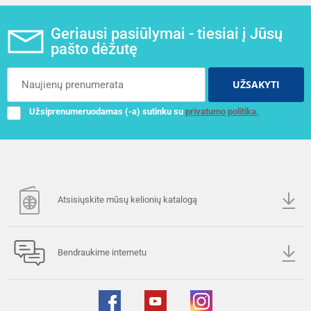
Geriausi pasiūlymai - tiesiai į Jūsų
pašto dėžutę
UŽSAKYTI
Užsiprenumeruodamas (-a) sutinku su
privatumo politika.
Atsisiųskite mūsų kelionių katalogą
Bendraukime internetu