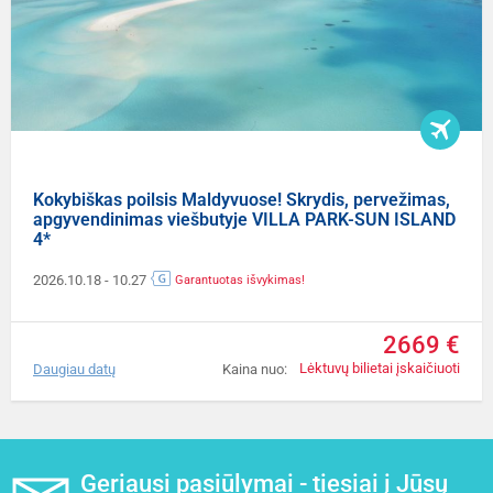
Kokybiškas poilsis Maldyvuose! Skrydis, pervežimas,
apgyvendinimas viešbutyje VILLA PARK-SUN ISLAND
4*
2026.10.18
- 10.27
Garantuotas išvykimas!
2669 €
Lėktuvų bilietai įskaičiuoti
Daugiau datų
Kaina nuo:
Geriausi pasiūlymai - tiesiai į Jūsų