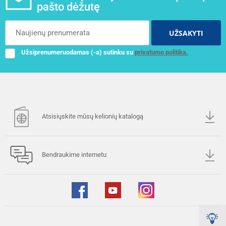
pašto dėžutę
UŽSAKYTI
Užsiprenumeruodamas (-a) sutinku su
privatumo politika.
Atsisiųskite mūsų kelionių katalogą
Bendraukime internetu