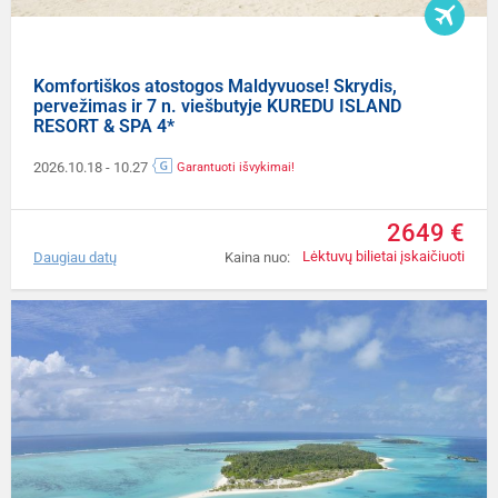
Komfortiškos atostogos Maldyvuose! Skrydis,
pervežimas ir 7 n. viešbutyje KUREDU ISLAND
RESORT & SPA 4*
2026.10.18
- 10.27
Garantuoti išvykimai!
2649 €
Lėktuvų bilietai įskaičiuoti
Daugiau datų
Kaina nuo: