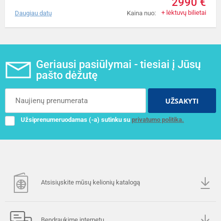
2990 €
+ lėktuvų bilietai
Daugiau datų
Kaina nuo:
Geriausi pasiūlymai - tiesiai į Jūsų
pašto dėžutę
UŽSAKYTI
Užsiprenumeruodamas (-a) sutinku su
privatumo politika.
Atsisiųskite mūsų kelionių katalogą
Bendraukime internetu