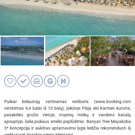
Puikiai keliautojų vertinamas viešbutis (www.booking.com
vertinimas 9,4 balai iš 10 balų), įsikūręs Plaja del Karmen kurorte,
pasakiško grožio vietoje, tropinių miškų ir vandens kanalų
apsuptyje, šalia puikaus smėlio paplūdimio. Banyan Tree Mayakoba
5* koncepcija ir aukštas aptarnavimo lygis leidžia rekomenduoti šį
viešbutį net išrankiausiems klientams.