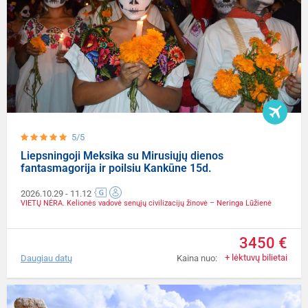
5/5
Liepsningoji Meksika su Mirusiųjų dienos
fantasmagorija ir poilsiu Kankūne 15d.
2026.10.29
- 11.12
VIETŲ NĖRA. Kelionės vadovė senųjų civilizacijų žinovė – Neringa Lūžienė
3450 €
+ lėktuvų bilietai
Daugiau datų
Kaina nuo: