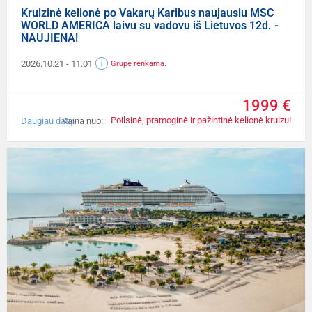
Kruizinė kelionė po Vakarų Karibus naujausiu MSC
WORLD AMERICA laivu su vadovu iš Lietuvos 12d. -
NAUJIENA!
2026.10.21
- 11.01
Grupė renkama.
1999 €
Poilsinė, pramoginė ir pažintinė kelionė kruizu!
Daugiau datų
Kaina nuo: