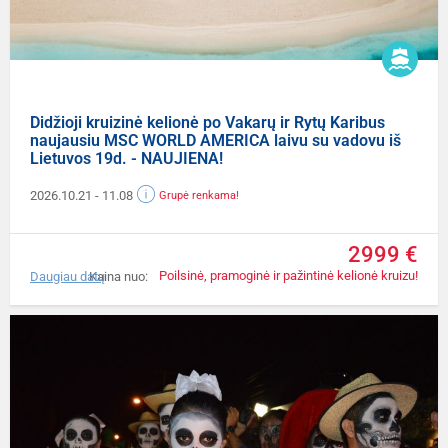
Didžioji kruizinė kelionė po Vakarų ir Rytų Karibus
naujausiu MSC WORLD AMERICA laivu su vadovu iš
Lietuvos 19d. - NAUJIENA!
2026.10.21
- 11.08
Grupė renkama!
2999 €
Poilsinė, pramoginė ir pažintinė kelionė kruizu!
Daugiau datų
Kaina nuo: