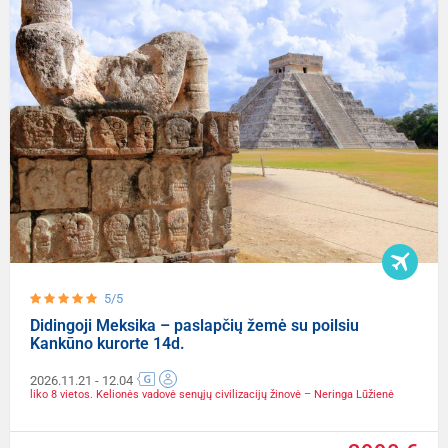
5/5
Didingoji Meksika – paslapčių žemė su poilsiu
Kankūno kurorte 14d.
2026.11.21
- 12.04
liko 8 vietos. Kelionės vadovė senųjų civilizacijų žinovė – Neringa Lūžienė