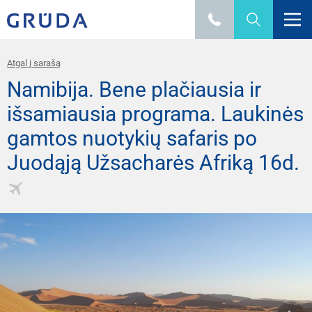
Atgal į sarašą
Namibija. Bene plačiausia ir
išsamiausia programa. Laukinės
gamtos nuotykių safaris po
Juodąją Užsacharės Afriką 16d.