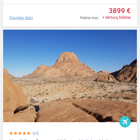
3899 €
+ lėktuvų bilietai
Daugiau datų
Kaina nuo:
5/5