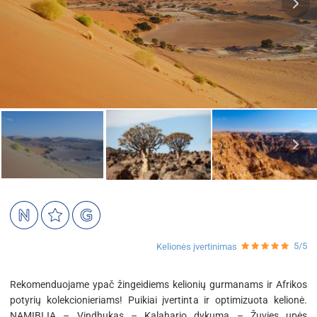
5/5
Kelionės įvertinimas
Rekomenduojame ypač žingeidiems kelionių gurmanams ir Afrikos
potyrių kolekcionieriams! Puikiai įvertinta ir optimizuota kelionė.
NAMIBIJA – Vindhukas – Kalahario dykuma – Žuvies upės