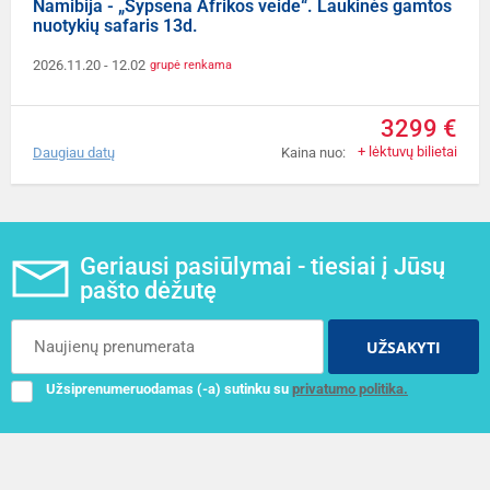
Namibija - „Šypsena Afrikos veide“. Laukinės gamtos
nuotykių safaris 13d.
2026.11.20
- 12.02
grupė renkama
3299 €
+ lėktuvų bilietai
Daugiau datų
Kaina nuo:
Geriausi pasiūlymai - tiesiai į Jūsų
pašto dėžutę
UŽSAKYTI
Užsiprenumeruodamas (-a) sutinku su
privatumo politika.