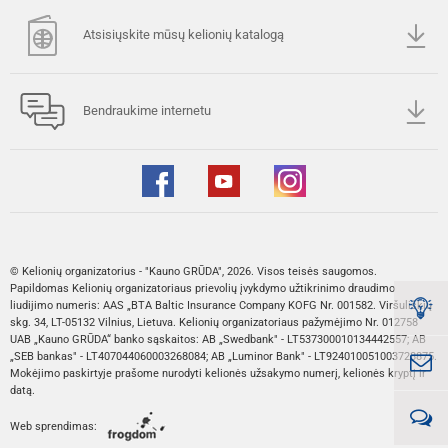
Atsisiųskite mūsų kelionių katalogą
Bendraukime internetu
© Kelionių organizatorius - "Kauno GRŪDA", 2026. Visos teisės saugomos.
Papildomas Kelionių organizatoriaus prievolių įvykdymo užtikrinimo draudimo
liudijimo numeris: AAS „BTA Baltic Insurance Company KOFG Nr. 001582. Viršuliškių
skg. 34, LT-05132 Vilnius, Lietuva. Kelionių organizatoriaus pažymėjimo Nr. 012758
UAB „Kauno GRŪDA“ banko sąskaitos: AB „Swedbank" - LT537300010134442557; AB
„SEB bankas" - LT407044060003268084; AB „Luminor Bank" - LT924010051003728875.
Mokėjimo paskirtyje prašome nurodyti kelionės užsakymo numerį, kelionės kryptį ir
datą.
Web sprendimas: