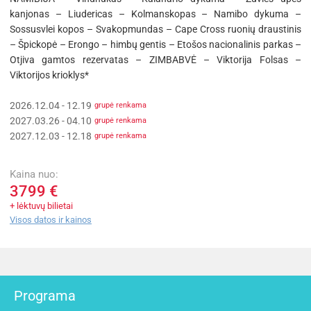
kanjonas – Liudericas – Kolmanskopas – Namibo dykuma –
Sossusvlei kopos – Svakopmundas – Cape Cross ruonių draustinis
– Špickopė – Erongo – himbų gentis – Etošos nacionalinis parkas –
Otjiva gamtos rezervatas – ZIMBABVĖ – Viktorija Folsas –
Viktorijos krioklys*
2026.12.04 - 12.19
grupė renkama
2027.03.26 - 04.10
grupė renkama
2027.12.03 - 12.18
grupė renkama
Kaina nuo:
3799 €
+ lėktuvų bilietai
Visos datos ir kainos
Programa