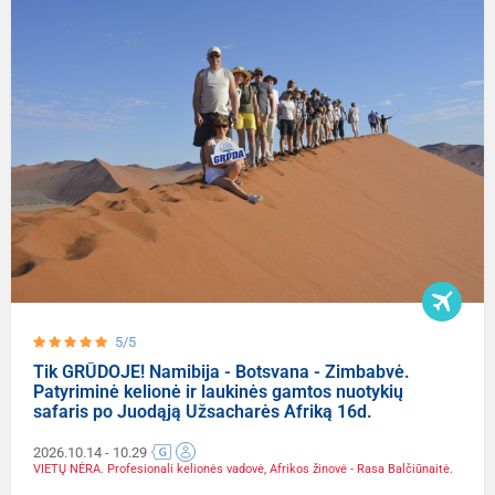
5/5
Tik GRŪDOJE! Namibija - Botsvana - Zimbabvė.
Patyriminė kelionė ir laukinės gamtos nuotykių
safaris po Juodąją Užsacharės Afriką 16d.
2026.10.14
- 10.29
VIETŲ NĖRA. Profesionali kelionės vadovė, Afrikos žinovė - Rasa Balčiūnaitė.