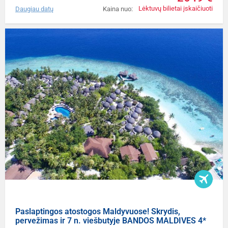
Lėktuvų bilietai įskaičiuoti
Daugiau datų
Kaina nuo:
Paslaptingos atostogos Maldyvuose! Skrydis,
pervežimas ir 7 n. viešbutyje BANDOS MALDIVES 4*