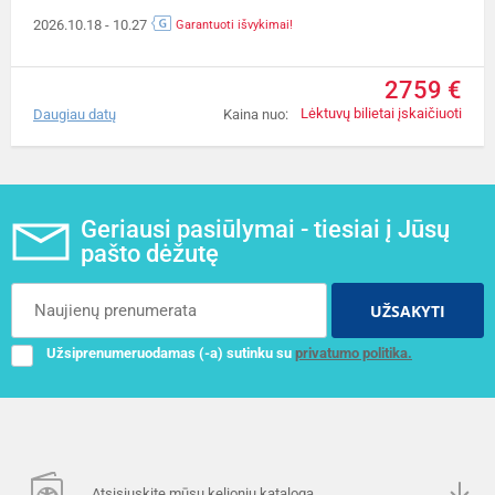
2026.10.18
- 10.27
Garantuoti išvykimai!
2759 €
Lėktuvų bilietai įskaičiuoti
Daugiau datų
Kaina nuo:
Geriausi pasiūlymai - tiesiai į Jūsų
pašto dėžutę
UŽSAKYTI
Užsiprenumeruodamas (-a) sutinku su
privatumo politika.
Atsisiųskite mūsų kelionių katalogą