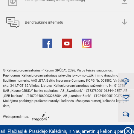
Bendraukime internetu
© Kelionių organizatorius - "Kauno GRŪDA", 2026. Visos teisės saugomos.
Papildomas Kelionių organizatoriaus prievolių įvykdymo užtikrinimo draudimo
liudijimo numeris: AAS „BTA Baltic Insurance Company KOFG Nr. 001582. Viršuliškių
skg. 34, LT-05132 Vilnius, Lietuva. Kelionių organizatoriaus pažymėjimo Nr. 012758
UAB „Kauno GRŪDA“ banko sąskaitos: AB „Swedbank" - LT537300010134442557; AB
„SEB bankas" - LT407044060003268084; AB „Luminor Bank" - LT924010051003728875.
Mokėjimo paskirtyje prašome nurodyti kelionės užsakymo numerį, kelionės kryptį ir
datą.
Web sprendimas:
i!
Plačiau!
🎄 Prasidėjo Kalėdinių ir Naujametinių kelionių pardavima