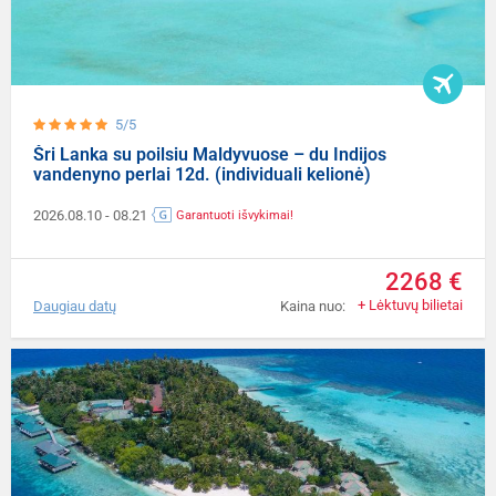
5/5
Šri Lanka su poilsiu Maldyvuose – du Indijos
vandenyno perlai 12d. (individuali kelionė)
2026.08.10
- 08.21
Garantuoti išvykimai!
2268 €
+ Lėktuvų bilietai
Daugiau datų
Kaina nuo: