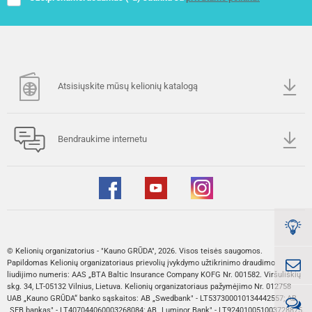
Atsisiųskite mūsų kelionių katalogą
Bendraukime internetu
© Kelionių organizatorius - "Kauno GRŪDA", 2026. Visos teisės saugomos.
Papildomas Kelionių organizatoriaus prievolių įvykdymo užtikrinimo draudimo
liudijimo numeris: AAS „BTA Baltic Insurance Company KOFG Nr. 001582. Viršuliškių
skg. 34, LT-05132 Vilnius, Lietuva. Kelionių organizatoriaus pažymėjimo Nr. 012758
UAB „Kauno GRŪDA“ banko sąskaitos: AB „Swedbank" - LT537300010134442557; AB
„SEB bankas" - LT407044060003268084; AB „Luminor Bank" - LT924010051003728875.