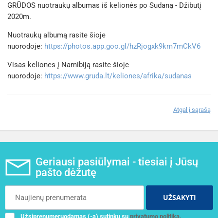
GRŪDOS nuotraukų albumas iš kelionės po Sudaną - Džibutį
2020m.
Nuotraukų albumą rasite šioje
nuorodoje:
https://photos.app.goo.gl/hzRjogxk9km7mCkV6
Visas keliones į Namibiją rasite šioje
nuorodoje:
https://www.gruda.lt/keliones/afrika/sudanas
Atgal į sąrašą
Geriausi pasiūlymai - tiesiai į Jūsų
pašto dėžutę
UŽSAKYTI
Užsiprenumeruodamas (-a) sutinku su
privatumo politika.