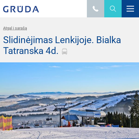
Atgal į sarašą
Slidinėjimas Lenkijoje. Bialka
Tatranska 4d.