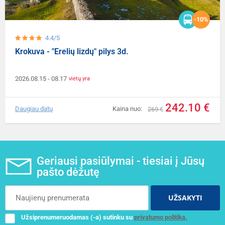
-10%
4.4/5
Krokuva - "Erelių lizdų" pilys 3d.
2026.08.15
- 08.17
vietų yra
242.10 €
Daugiau datų
Kaina nuo:
269 €
Geriausi pasiūlymai - tiesiai į Jūsų
pašto dėžutę
UŽSAKYTI
Užsiprenumeruodamas (-a) sutinku su
privatumo politika.