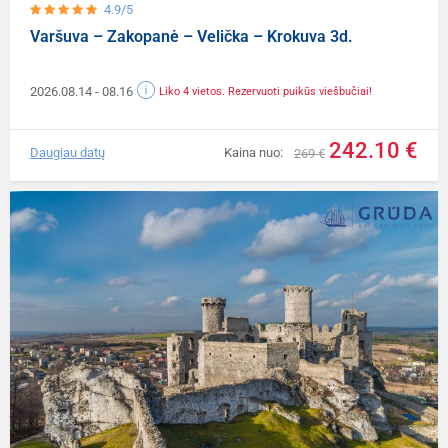
4.9/5
Varšuva – Zakopanė – Velička – Krokuva 3d.
2026.08.14
- 08.16
Liko 4 vietos. Rezervuoti puikūs viešbučiai!
242.10 €
Daugiau datų
Kaina nuo:
269 €