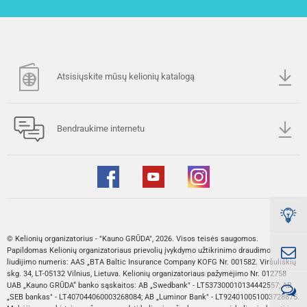
Atsisiųskite mūsų kelionių katalogą
Bendraukime internetu
© Kelionių organizatorius - "Kauno GRŪDA", 2026. Visos teisės saugomos.
Papildomas Kelionių organizatoriaus prievolių įvykdymo užtikrinimo draudimo
liudijimo numeris: AAS „BTA Baltic Insurance Company KOFG Nr. 001582. Viršuliškių
skg. 34, LT-05132 Vilnius, Lietuva. Kelionių organizatoriaus pažymėjimo Nr. 012758
UAB „Kauno GRŪDA“ banko sąskaitos: AB „Swedbank" - LT537300010134442557; AB
„SEB bankas" - LT407044060003268084; AB „Luminor Bank" - LT924010051003728875.