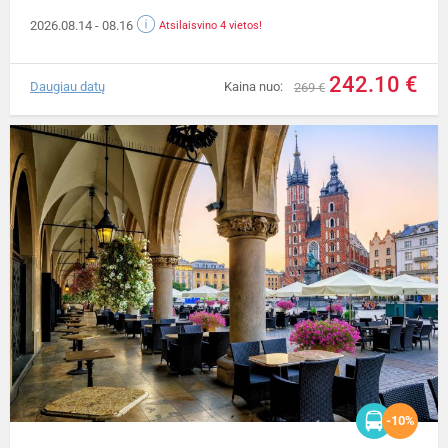
2026.08.14
- 08.16
Atsilaisvino 4 vietos!
242.10 €
Daugiau datų
Kaina nuo:
269 €
-10%