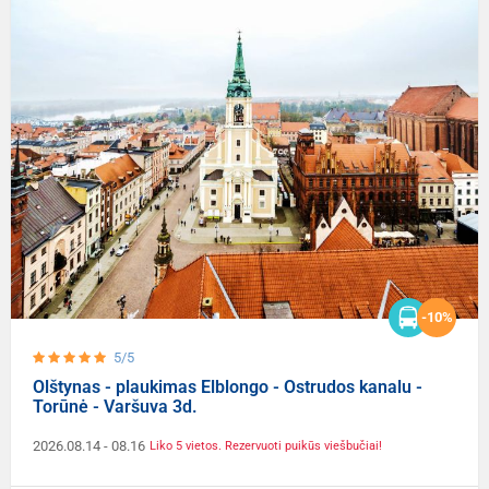
-10%
5/5
Olštynas - plaukimas Elblongo - Ostrudos kanalu -
Torūnė - Varšuva 3d.
2026.08.14
- 08.16
Liko 5 vietos. Rezervuoti puikūs viešbučiai!