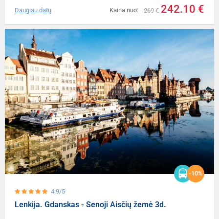
242.10 €
Daugiau datų
Kaina nuo:
269 €
-10%
4.9/5
Lenkija. Gdanskas - Senoji Aisčių žemė 3d.