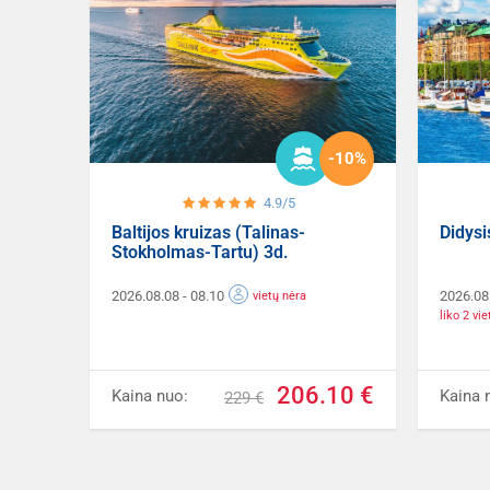
-10%
4.9/5
Baltijos kruizas (Talinas-
Didysi
Stokholmas-Tartu) 3d.
2026.08.08
- 08.10
2026.08
vietų nėra
liko 2 vi
206.10 €
Kaina nuo:
Kaina 
229 €