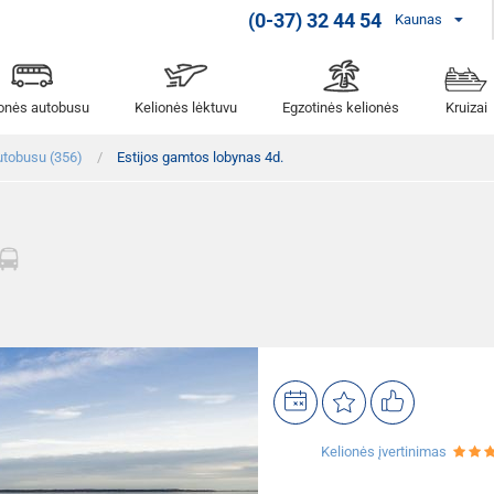
(0-37) 32 44 54
Kaunas
ionės autobusu
Kelionės lėktuvu
Egzotinės kelionės
Kruizai
utobusu (356)
Estijos gamtos lobynas 4d.
Kelionės įvertinimas