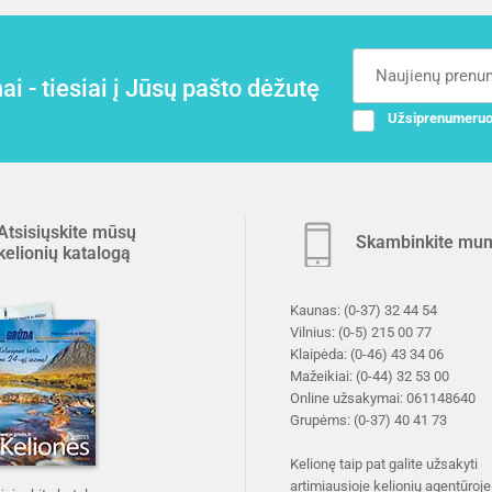
i - tiesiai į Jūsų pašto dėžutę
Užsiprenumeruo
Atsisiųskite mūsų
Skambinkite mu
kelionių katalogą
Kaunas:
(0-37) 32 44 54
Vilnius:
(0-5) 215 00 77
Klaipėda:
(0-46) 43 34 06
Mažeikiai:
(0-44) 32 53 00
Online užsakymai:
061148640
Grupėms:
(0-37) 40 41 73
Kelionę taip pat galite užsakyti
artimiausioje
kelionių agentūroje