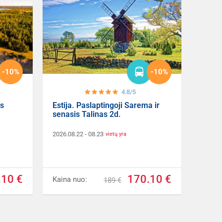
-10%
-10%
4.8/5
is
Estija. Paslaptingoji Sarema ir
senasis Talinas 2d.
2026.08.22
- 08.23
vietų yra
.10 €
170.10 €
Kaina nuo:
189 €