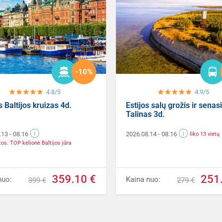
-10%
4.8/5
4.9/5
s Baltijos kruizas 4d.
Estijos salų grožis ir senas
Talinas 3d.
.13
- 08.16
2026.08.14
- 08.16
liko 13 vietų
etos. TOP kelionė Baltijos jūra
359.10 €
251
nuo:
Kaina nuo:
399 €
279 €