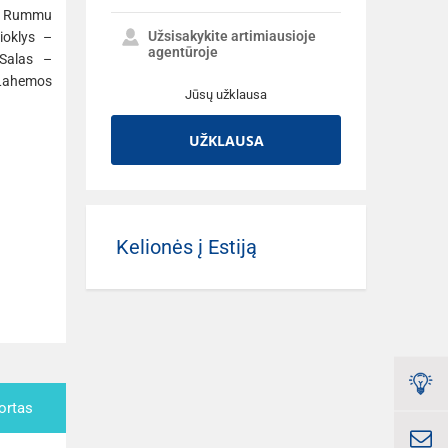
 – Rummu
Užsisakykite artimiausioje
ioklys –
agentūroje
 Salas –
ahemos
Jūsų užklausa
UŽKLAUSA
Kelionės į Estiją
ortas