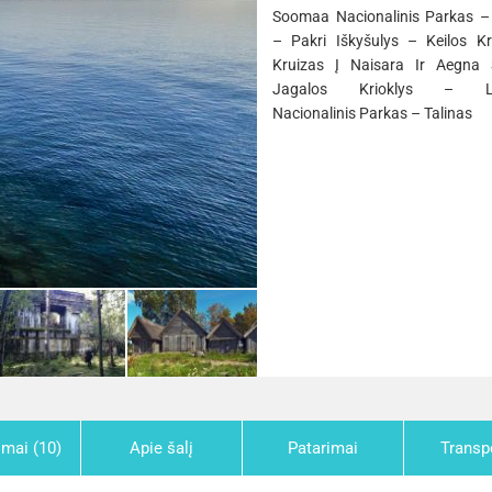
Soomaa Nacionalinis Parkas
– Pakri Iškyšulys – Keilos Kr
Kruizas Į Naisara Ir Aegna
Jagalos Krioklys – L
Nacionalinis Parkas – Talinas
imai (10)
Apie šalį
Patarimai
Transp