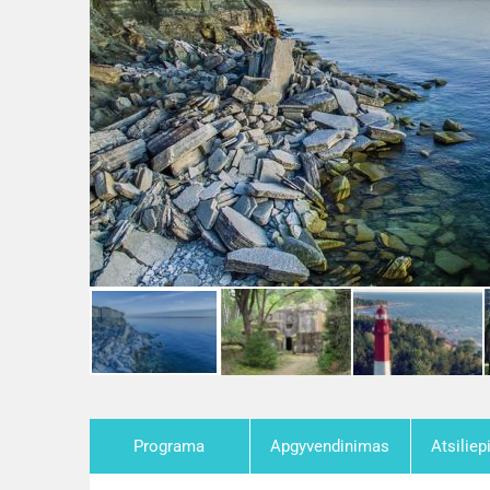
Programa
Apgyvendinimas
Atsiliep