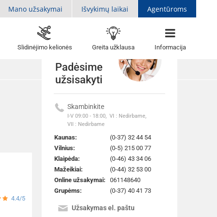
Mano užsakymai
Išvykimų laikai
Agentūroms
Slidinėjimo kelionės
Greita užklausa
Informacija
Padėsime
užsisakyti
Skambinkite
Atgal į sarašą
I-V 09:00 - 18:00,
VI : Nedirbame,
VII : Nedirbame
Kaunas:
(0-37) 32 44 54
Vilnius:
(0-5) 215 00 77
Klaipėda:
(0-46) 43 34 06
Mažeikiai:
(0-44) 32 53 00
Online užsakymai:
061148640
Grupėms:
(0-37) 40 41 73
4.4/5
Užsakymas el. paštu