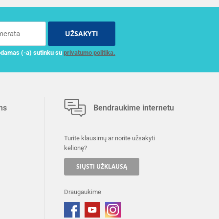
UŽSAKYTI
damas (-a) sutinku su
privatumo politika.
ms
Bendraukime internetu
Turite klausimų ar norite užsakyti
kelionę?
SIŲSTI UŽKLAUSĄ
Draugaukime