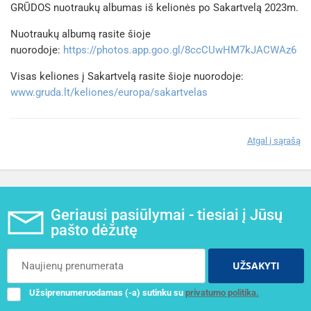
GRŪDOS nuotraukų albumas iš kelionės po Sakartvelą 2023m.
Nuotraukų albumą rasite šioje
nuorodoje:
https://photos.app.goo.gl/8ccCUwHM7kJACWAz6
Visas keliones į Sakartvelą rasite šioje nuorodoje:
www.gruda.lt/keliones/europa/sakartvelas
Atgal į sąrašą
Geriausi pasiūlymai - tiesiai į Jūsų
pašto dėžutę
UŽSAKYTI
Užsiprenumeruodamas (-a) sutinku su
privatumo politika.