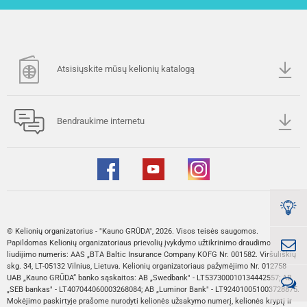
Atsisiųskite mūsų kelionių katalogą
Bendraukime internetu
© Kelionių organizatorius - "Kauno GRŪDA", 2026. Visos teisės saugomos.
Papildomas Kelionių organizatoriaus prievolių įvykdymo užtikrinimo draudimo
liudijimo numeris: AAS „BTA Baltic Insurance Company KOFG Nr. 001582. Viršuliškių
skg. 34, LT-05132 Vilnius, Lietuva. Kelionių organizatoriaus pažymėjimo Nr. 012758
UAB „Kauno GRŪDA“ banko sąskaitos: AB „Swedbank" - LT537300010134442557; AB
„SEB bankas" - LT407044060003268084; AB „Luminor Bank" - LT924010051003728875.
Mokėjimo paskirtyje prašome nurodyti kelionės užsakymo numerį, kelionės kryptį ir