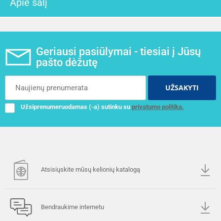
Apie šalį
Geriausi pasiūlymai - tiesiai į Jūsų
pašto dėžutę
UŽSAKYTI
Užsiprenumeruodamas (-a) sutinku su
privatumo politika.
Atsisiųskite mūsų kelionių katalogą
Bendraukime internetu