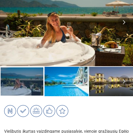
Viešbutis įkurtas vaizdingame pusiasalyje, vienoje gražiausių Egėjo