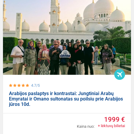
4.7/5
Arabijos paslaptys ir kontrastai: Jungtiniai Arabų
Emyratai ir Omano sultonatas su poilsiu prie Arabijos
jūros 10d.
1999 €
+ lėktuvų bilietai
Kaina nuo: