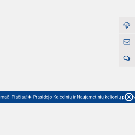
imai!
Plačiau!
🎄 Prasidėjo Kalėdinių ir Naujametinių kelionių parda
Geriausi pasiūlymai - tiesiai į Jūsų