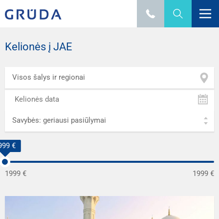
Kelionės į JAE
Visos šalys ir regionai
Savybės: geriausi pasiūlymai
999 €
999 €
1999 €
1999 €