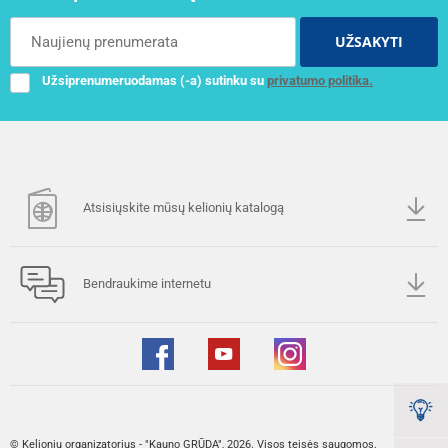
UŽSAKYTI
Užsiprenumeruodamas (-a) sutinku su
privatumo politika.
Atsisiųskite mūsų kelionių katalogą
Bendraukime internetu
© Kelionių organizatorius - "Kauno GRŪDA", 2026. Visos teisės saugomos.