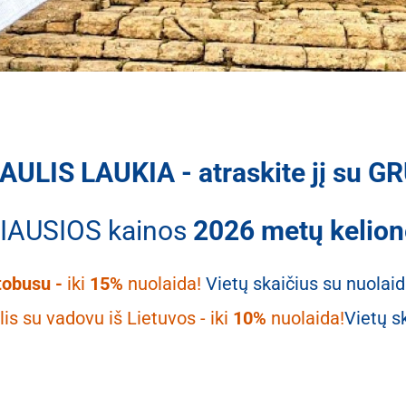
AULIS LAUKIA - atraskite jį su G
IAUSIOS kainos
2026 metų kelio
tobusu -
iki
15%
nuolaida!
Vietų skaičius su nuolai
lis su vadovu iš Lietuvos - iki
10%
nuolaida
!
Vietų s