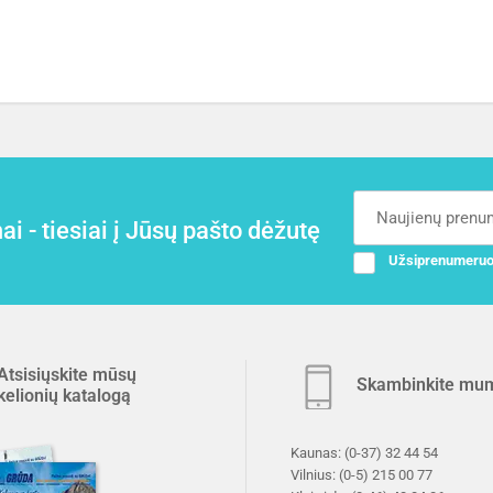
i - tiesiai į Jūsų pašto dėžutę
Užsiprenumeruo
Atsisiųskite mūsų
Skambinkite mu
kelionių katalogą
Kaunas:
(0-37) 32 44 54
Vilnius:
(0-5) 215 00 77