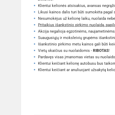
Klientui kelionės atsisakius, avansas negrąž
Likusi kainos dalis turi būti sumokėta pagal
Nesumokėjus už kelionę laiku, nuolaida neb
Pritaikius išankstinio pirkimo nuolaidą, pa
Akcija negalioja egzotinėms, naujametinėms,
Suaugusiųjų ir moksleivių grupėms išankstin
Išankstinio pirkimo metu kainos gali būti ke
Vietų skaičius su nuolaidomis -
RIBOTAS
!
Pardavęs visas įmanomas vietas su nuolaidomi
Klientui keičiant kelionę autobusu bus taikom
Klientui keičiant ar anuliuojant užsakytą ke