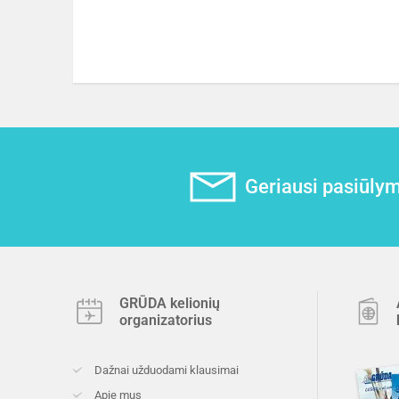
Geriausi pasiūlyma
GRŪDA kelionių
organizatorius
Dažnai užduodami klausimai
Apie mus