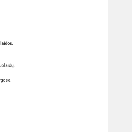
laidos.
uolaidų.
ygose.