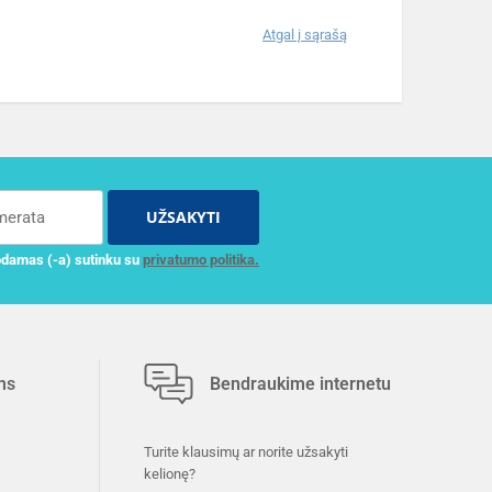
Atgal į sąrašą
UŽSAKYTI
damas (-a) sutinku su
privatumo politika.
ms
Bendraukime internetu
Turite klausimų ar norite užsakyti
kelionę?