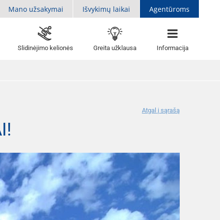
Mano užsakymai
Išvykimų laikai
Agentūroms
Slidinėjimo kelionės
Greita užklausa
Informacija
Atgal į sąrašą
I!