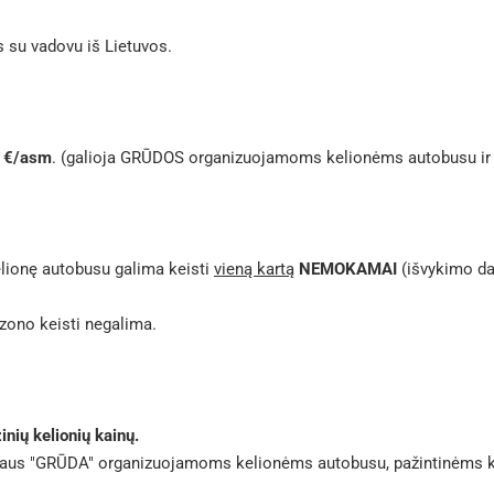
s su vadovu iš Lietuvos.
 €/asm
. (galioja GRŪDOS organizuojamoms kelionėms autobusu ir 
elionę autobusu galima keisti
vieną kartą
NEMOKAMAI
(išvykimo dat
ezono keisti negalima.
nių kelionių kainų.
riaus "GRŪDA" organizuojamoms kelionėms autobusu, pažintinėms ke