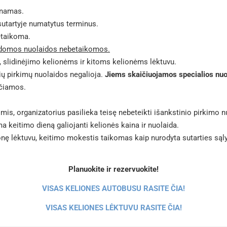
inamas.
 sutartyje numatytus terminus.
etaikoma.
pildomos nuolaidos nebetaikomos
.
 slidinėjimo kelionėms ir kitoms kelionėms lėktuvu.
ių pirkimų nuolaidos negalioja.
Jiems skaičiuojamos specialios nuo
ičiamos.
s, organizatorius pasilieka teisę nebeteikti išankstinio pirkimo n
a keitimo dieną galiojanti kelionės kaina ir nuolaida.
lionę lėktuvu, keitimo mokestis taikomas kaip nurodyta sutarties sąl
Planuokite ir rezervuokite!
VISAS KELIONES AUTOBUSU RASITE ČIA!
VISAS KELIONES LĖKTUVU RASITE ČIA!