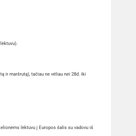
lėktuvu).
ą ir maršrutą), tačiau ne vėliau nei 28d. iki
lionėms lėktuvu į Europos šalis su vadovu iš