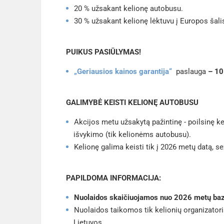
20 % užsakant kelionę autobusu.
30 % užsakant kelionę lėktuvu į Europos šali
PUIKUS PASIŪLYMAS!
„Geriausios kainos garantija“
paslauga
– 10
GALIMYBĖ KEISTI KELIONĘ AUTOBUSU
Akcijos metu užsakytą pažintinę - poilsinę k
išvykimo (tik kelionėms autobusu).
Kelionę galima keisti tik į 2026 metų datą, s
PAPILDOMA INFORMACIJA:
Nuolaidos skaičiuojamos nuo 2026 metų bazi
Nuolaidos taikomos tik kelionių organizato
Lietuvos.