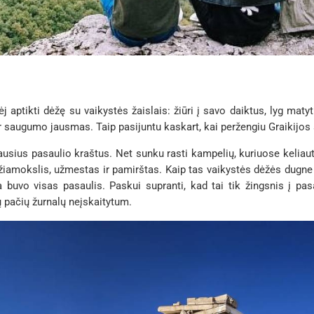
 aptikti dėžę su vaikystės žaislais: žiūri į savo daiktus, lyg mat
ir saugumo jausmas. Taip pasijuntu kaskart, kai peržengiu Graikijos 
iausius pasaulio kraštus. Net sunku rasti kampelių, kuriuose kelia
iamokslis, užmestas ir pamirštas. Kaip tas vaikystės dėžės dugne 
da buvo visas pasaulis. Paskui supranti, kad tai tik žingsnis į pas
tų pačių žurnalų neįskaitytum.