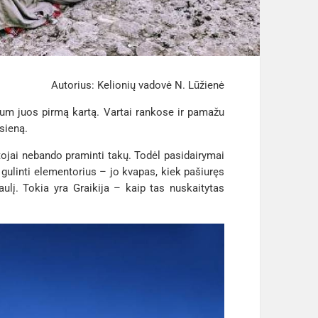
Autorius: Kelionių vadovė N. Lūžienė
ytum juos pirmą kartą. Vartai rankose ir pamažu
sieną.
utojai nebando praminti takų. Todėl pasidairymai
gulinti elementorius – jo kvapas, kiek pašiuręs
aulį. Tokia yra Graikija – kaip tas nuskaitytas