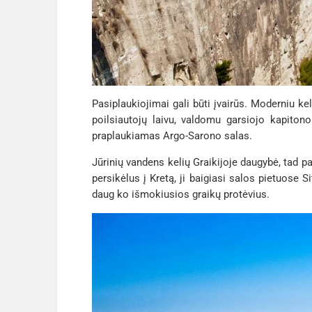
Pasiplaukiojimai gali būti įvairūs. Moderniu k
poilsiautojų laivu, valdomu garsiojo kapitono
praplaukiamas Argo-Sarono salas.
Jūrinių vandens kelių Graikijoje daugybė, tad pa
persikėlus į Kretą, ji baigiasi salos pietuose 
daug ko išmokiusios graikų protėvius.