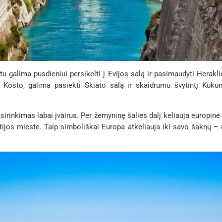
eltu galima pusdieniui persikelti į Evijos salą ir pasimaudyti Her
 Kosto, galima pasiekti Skiato salą ir skaidrumu švytintį Kukuna
sirinkimas labai įvairus. Per žemyninę šalies dalį keliauja europinė 
Sitijos mieste. Taip simboliškai Europa atkeliauja iki savo šaknų –