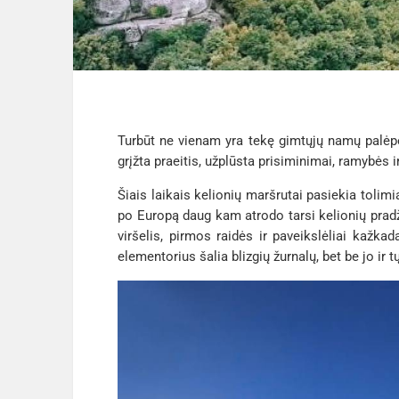
Turbūt ne vienam yra tekę gimtųjų namų palėpėj
grįžta praeitis, užplūsta prisiminimai, ramybės 
Šiais laikais kelionių maršrutai pasiekia tolim
po Europą daug kam atrodo tarsi kelionių pradž
viršelis, pirmos raidės ir paveikslėliai kažka
elementorius šalia blizgių žurnalų, bet be jo ir 