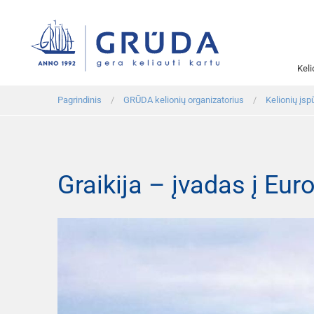
Kel
Pagrindinis
GRŪDA kelionių organizatorius
Kelionių įspū
Graikija – įvadas į Eu