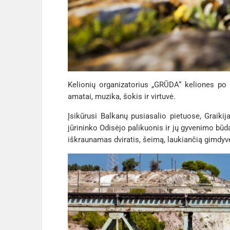
Kelionių organizatorius „GRŪDA“ keliones po Gr
amatai, muzika, šokis ir virtuvė.
Įsikūrusi Balkanų pusiasalio pietuose, Graikij
jūrininko Odisėjo palikuonis ir jų gyvenimo būdą
iškraunamas dviratis, šeimą, laukiančią gimdyvės