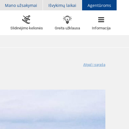
Mano užsakymai
Išvykimų laikai
Agentūroms
Slidinėjimo kelionės
Greita užklausa
Informacija
Atgal į sąrašą