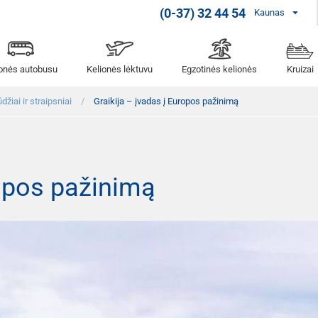
(0-37) 32 44 54
Kaunas
ionės autobusu
Kelionės lėktuvu
Egzotinės kelionės
Kruizai
džiai ir straipsniai
Graikija – įvadas į Europos pažinimą
ropos pažinimą