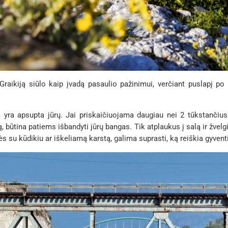
aikiją siūlo kaip įvadą pasaulio pažinimui, verčiant puslapį po pus
a yra apsupta jūrų. Jai priskaičiuojama daugiau nei 2 tūkstančius 
, būtina patiems išbandyti jūrų bangas. Tik atplaukus į salą ir žvel
 su kūdikiu ar iškeliamą karstą, galima suprasti, ką reiškia gyventi