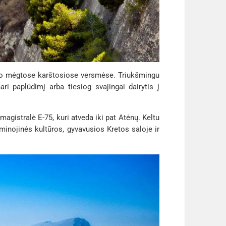
aklio mėgtose karštosiose versmėse. Triukšmingu
ri paplūdimį arba tiesiog svajingai dairytis į
magistralė E-75, kuri atveda iki pat Atėnų. Keltu
 minojinės kultūros, gyvavusios Kretos saloje ir