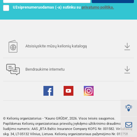
Užsiprenumeruodamas (-a) sutinku su
privatumo politika.
Atsisiųskite mūsų kelionių katalogą
Bendraukime internetu
© Kelionių organizatorius - "Kauno GRŪDA", 2026. Visos teisės saugomos.
Papildomas Kelionių organizatoriaus prievolių įvykdymo užtikrinimo draudimo
liudijimo numeris: AAS „BTA Baltic Insurance Company KOFG Nr. 001582. Viršuliškių
skg. 34, LT-05132 Vilnius, Lietuva. Kelionių organizatoriaus pažymėjimo Nr. 012758