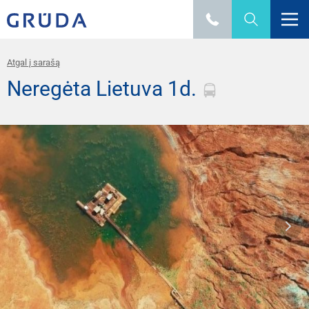
Atgal į sarašą
Neregėta Lietuva 1d.