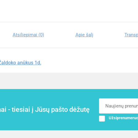
Atsiliepimai (0)
Apie šalį
Transp
 Žaldoko anūkus 1d.
i - tiesiai į Jūsų pašto dėžutę
Užsiprenumeruo