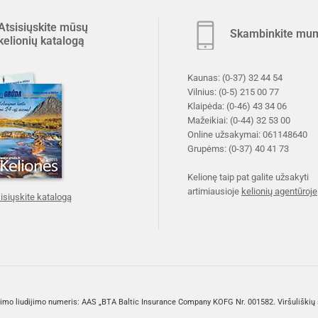
Atsisiųskite mūsų
Skambinkite mu
kelionių katalogą
Kaunas:
(0-37) 32 44 54
Vilnius:
(0-5) 215 00 77
Klaipėda:
(0-46) 43 34 06
Mažeikiai:
(0-44) 32 53 00
Online užsakymai:
061148640
Grupėms:
(0-37) 40 41 73
Kelionę taip pat galite užsakyti
artimiausioje
kelionių agentūroje
isiųskite katalogą
.
dimo liudijimo numeris: AAS „BTA Baltic Insurance Company KOFG Nr. 001582. Viršuliškių sk