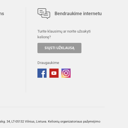
ms
Bendraukime internetu
Turite klausimų ar norite užsakyti
kelionę?
SIŲSTI UŽKLAUSĄ
Draugaukime
g. 34, LT-05132 Vilnius, Lietuva. Kelionių organizatoriaus pažymėjimo