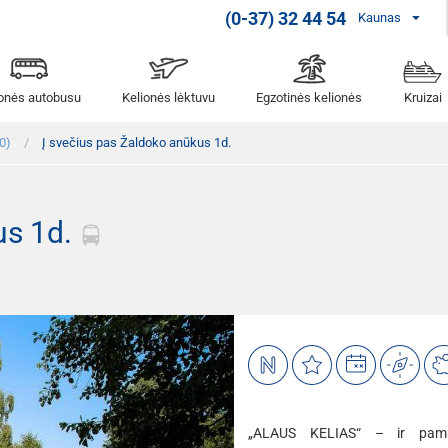
(0-37) 32 44 54
Kaunas
ionės autobusu
Kelionės lėktuvu
Egzotinės kelionės
Kruizai
0)
Į svečius pas Žaldoko anūkus 1d.
us 1d.
„ALAUS KELIAS“ – ir pamat