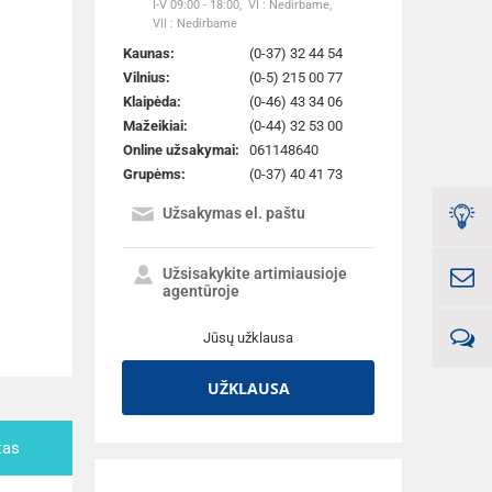
I-V 09:00 - 18:00,
VI : Nedirbame,
VII : Nedirbame
Kaunas:
(0-37) 32 44 54
Vilnius:
(0-5) 215 00 77
Klaipėda:
(0-46) 43 34 06
Mažeikiai:
(0-44) 32 53 00
Online užsakymai:
061148640
Grupėms:
(0-37) 40 41 73
Užsakymas el. paštu
Užsisakykite artimiausioje
agentūroje
Jūsų užklausa
UŽKLAUSA
tas