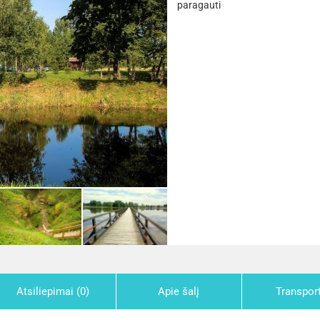
paragauti
Atsiliepimai (0)
Apie šalį
Transpor