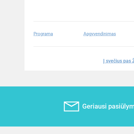
Programa
Apgyvendinimas
Į svečius pas
Geriausi pasiūlyma