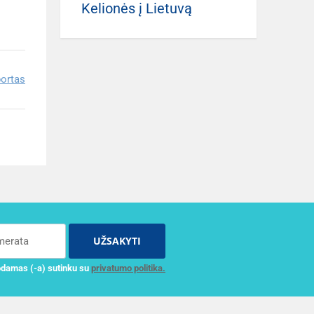
Kelionės į Lietuvą
ortas
UŽSAKYTI
damas (-a) sutinku su
privatumo politika.