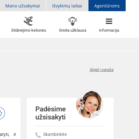
Mano užsakymai
Išvykimų laikai
Agentūroms
Slidinėjimo kelionės
Greita užklausa
Informacija
Atgal į sarašą
Padėsime
užsisakyti
yti, ir
Skambinkite