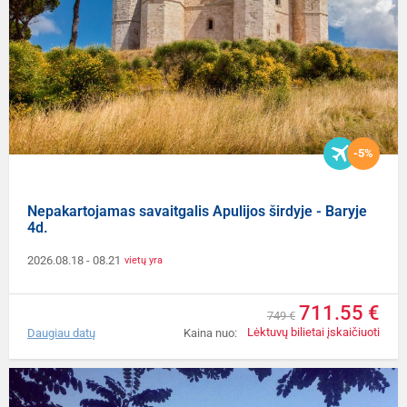
-5%
Nepakartojamas savaitgalis Apulijos širdyje - Baryje
4d.
2026.08.18
- 08.21
vietų yra
711.55 €
749 €
Lėktuvų bilietai įskaičiuoti
Daugiau datų
Kaina nuo: