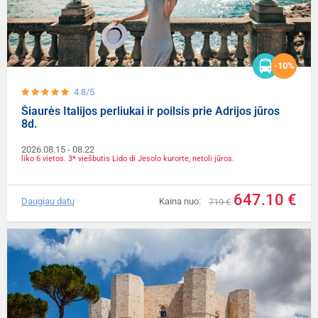
-10%
4.8/5
Šiaurės Italijos perliukai ir poilsis prie Adrijos jūros
8d.
2026.08.15
- 08.22
liko 6 vietos. 3* viešbutis Lido di Jesolo kurorte, netoli jūros.
647.10 €
Daugiau datų
Kaina nuo:
719 €