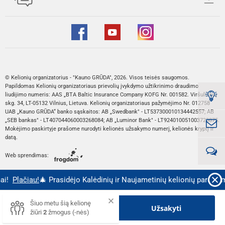
© Kelionių organizatorius - "Kauno GRŪDA", 2026. Visos teisės saugomos.
Papildomas Kelionių organizatoriaus prievolių įvykdymo užtikrinimo draudimo
liudijimo numeris: AAS „BTA Baltic Insurance Company KOFG Nr. 001582. Viršuliškių
skg. 34, LT-05132 Vilnius, Lietuva. Kelionių organizatoriaus pažymėjimo Nr. 012758
UAB „Kauno GRŪDA“ banko sąskaitos: AB „Swedbank" - LT537300010134442557; AB
„SEB bankas" - LT407044060003268084; AB „Luminor Bank" - LT924010051003728875.
Mokėjimo paskirtyje prašome nurodyti kelionės užsakymo numerį, kelionės kryptį ir
datą.
Web sprendimas:
i!
Plačiau!
🎄 Prasidėjo Kalėdinių ir Naujametinių kelionių pardavima
Kaina nuo::
Šiuo metu šią kelionę
Užsakyti
711.55 €
749 €
žiūri
2
žmogus (-nės)