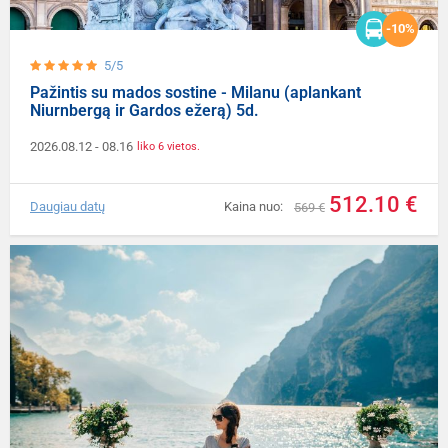
-10%
5/5
Pažintis su mados sostine - Milanu (aplankant
Niurnbergą ir Gardos ežerą) 5d.
2026.08.12
- 08.16
liko 6 vietos.
512.10 €
Daugiau datų
Kaina nuo:
569 €