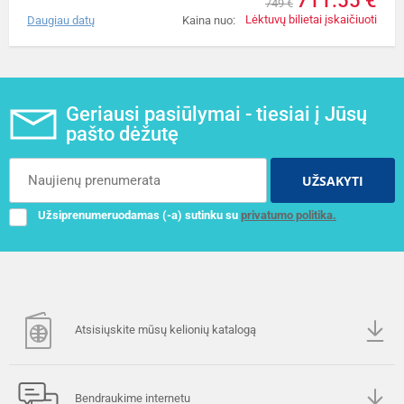
711.55 €
749 €
Lėktuvų bilietai įskaičiuoti
Daugiau datų
Kaina nuo:
Geriausi pasiūlymai - tiesiai į Jūsų
pašto dėžutę
UŽSAKYTI
Užsiprenumeruodamas (-a) sutinku su
privatumo politika.
Atsisiųskite mūsų kelionių katalogą
Bendraukime internetu