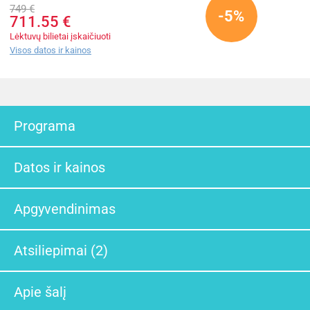
749 €
-5%
711.55 €
Lėktuvų bilietai įskaičiuoti
Visos datos ir kainos
Programa
Datos ir kainos
Apgyvendinimas
Atsiliepimai (2)
Apie šalį