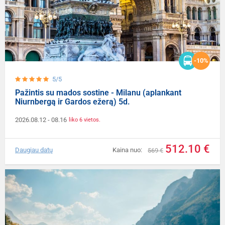
-10%
5/5
Pažintis su mados sostine - Milanu (aplankant
Niurnbergą ir Gardos ežerą) 5d.
2026.08.12
- 08.16
liko 6 vietos.
512.10 €
Daugiau datų
Kaina nuo:
569 €