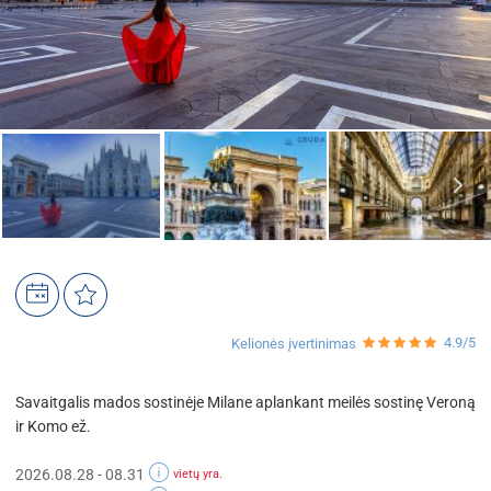
4.9/5
Kelionės įvertinimas
Savaitgalis mados sostinėje Milane aplankant meilės sostinę Veroną
ir Komo ež.
2026.08.28 - 08.31
vietų yra.