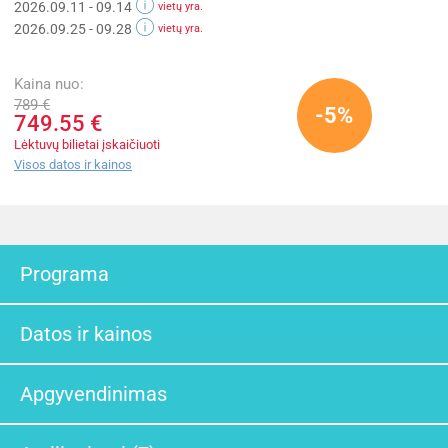
2026.09.11 - 09.14
vietų yra.
2026.09.25 - 09.28
vietų yra.
Kaina nuo:
789 €
-5%
749.55 €
Lėktuvų bilietai įskaičiuoti
Visos datos ir kainos
Programa
Datos ir kainos
Apgyvendinimas