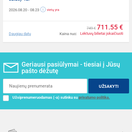
2026.08.20
- 08.23
vietų yra
711.55 €
749 €
Lėktuvų bilietai įskaičiuoti
Daugiau datų
Kaina nuo:
Geriausi pasiūlymai - tiesiai į Jūsų
pašto dėžutę
UŽSAKYTI
Užsiprenumeruodamas (-a) sutinku su
privatumo politika.