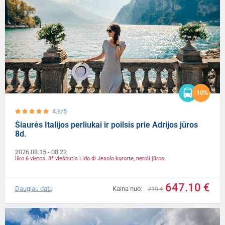
-10%
4.8/5
Šiaurės Italijos perliukai ir poilsis prie Adrijos jūros
8d.
2026.08.15
- 08.22
liko 6 vietos. 3* viešbutis Lido di Jesolo kurorte, netoli jūros.
647.10 €
Daugiau datų
Kaina nuo:
719 €