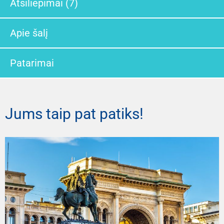
Atsiliepimai (7)
Apie šalį
Patarimai
Jums taip pat patiks!