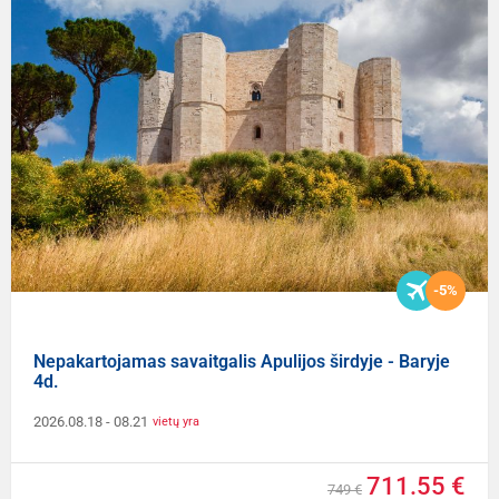
-5%
Nepakartojamas savaitgalis Apulijos širdyje - Baryje
4d.
2026.08.18
- 08.21
vietų yra
711.55 €
749 €