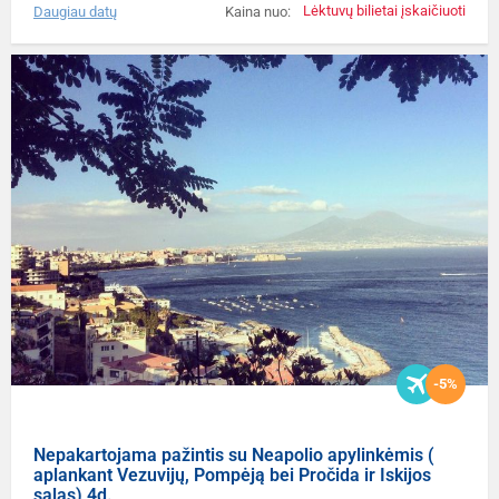
Lėktuvų bilietai įskaičiuoti
Daugiau datų
Kaina nuo:
-5%
Nepakartojama pažintis su Neapolio apylinkėmis (
aplankant Vezuvijų, Pompėją bei Pročida ir Iskijos
salas) 4d.