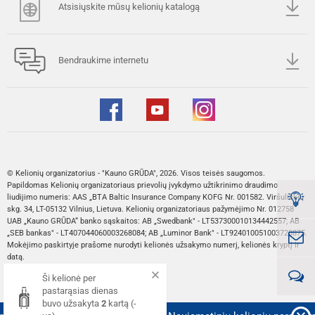
Atsisiųskite mūsų kelionių katalogą
Bendraukime internetu
© Kelionių organizatorius - "Kauno GRŪDA", 2026. Visos teisės saugomos.
Papildomas Kelionių organizatoriaus prievolių įvykdymo užtikrinimo draudimo
liudijimo numeris: AAS „BTA Baltic Insurance Company KOFG Nr. 001582. Viršuliškių
skg. 34, LT-05132 Vilnius, Lietuva. Kelionių organizatoriaus pažymėjimo Nr. 012758
UAB „Kauno GRŪDA“ banko sąskaitos: AB „Swedbank" - LT537300010134442557; AB
„SEB bankas" - LT407044060003268084; AB „Luminor Bank" - LT924010051003728875.
Mokėjimo paskirtyje prašome nurodyti kelionės užsakymo numerį, kelionės kryptį ir
datą.
Ši kelionė per
Web sprendimas:
pastarąsias dienas
buvo užsakyta
2
kartą (-