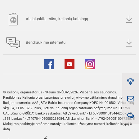
Atsisiųskite mūsų kelionių katalogą
Bendraukime internetu
© Kelionių organizatorius - "Kauno GRŪDA", 2026. Visos teisės saugomos.
Papildomas Kelionių organizatoriaus prievolių įvykdymo užtikrinimo draudimo
liudijimo numeris: AAS „BTA Baltic Insurance Company KOFG Nr. 001582. Viršuliškių
skg. 34, LT-05132 Vilnius, Lietuva. Kelionių organizatoriaus pažymėjimo Nr. 012758
UAB „Kauno GRŪDA“ banko sąskaitos: AB „Swedbank" - LT537300010134442557; AB
„SEB bankas" - LT407044060003268084; AB „Luminor Bank" - LT924010051003728875.
Mokėjimo paskirtyje prašome nurodyti kelionės užsakymo numerį, kelionės kryptį ir
datą.