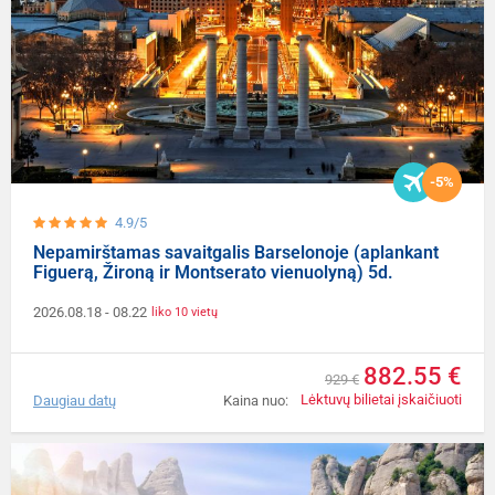
-5%
4.9/5
Nepamirštamas savaitgalis Barselonoje (aplankant
Figuerą, Žironą ir Montserato vienuolyną) 5d.
2026.08.18
- 08.22
liko 10 vietų
882.55 €
929 €
Lėktuvų bilietai įskaičiuoti
Daugiau datų
Kaina nuo: