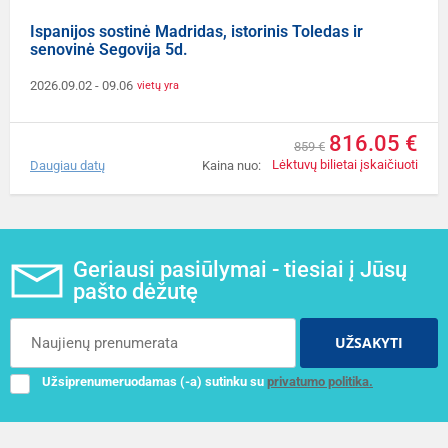
Ispanijos sostinė Madridas, istorinis Toledas ir
senovinė Segovija 5d.
2026.09.02
- 09.06
vietų yra
816.05 €
859 €
Lėktuvų bilietai įskaičiuoti
Daugiau datų
Kaina nuo:
Geriausi pasiūlymai - tiesiai į Jūsų
pašto dėžutę
UŽSAKYTI
Užsiprenumeruodamas (-a) sutinku su
privatumo politika.