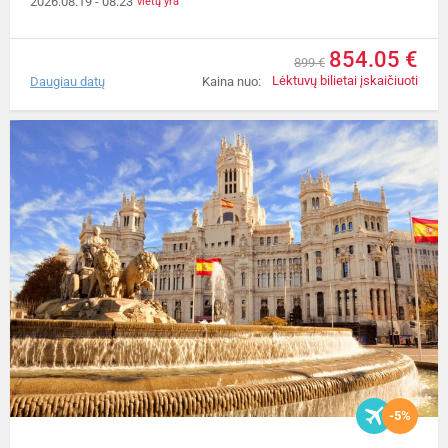
2026.08.19
- 08.23
vietų yra
854.05 €
899 €
Lėktuvų bilietai įskaičiuoti
Daugiau datų
Kaina nuo:
-5%