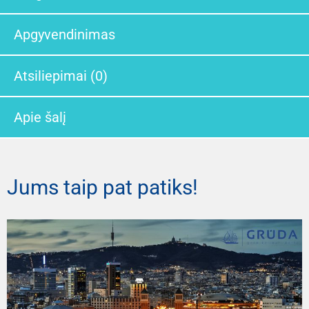
Apgyvendinimas
Atsiliepimai (0)
Apie šalį
Jums taip pat patiks!