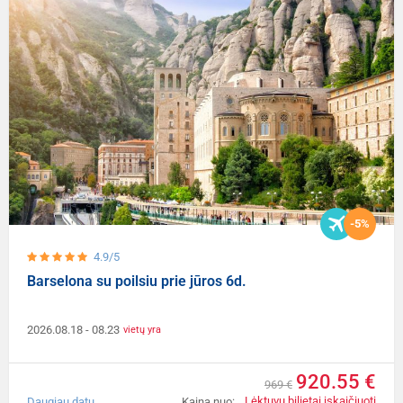
-5%
4.9/5
Barselona su poilsiu prie jūros 6d.
2026.08.18
- 08.23
vietų yra
920.55 €
969 €
Lėktuvų bilietai įskaičiuoti
Daugiau datų
Kaina nuo: