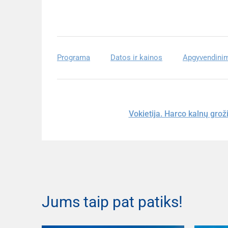
Programa
Datos ir kainos
Apgyvendini
Vokietija. Harco kalnų groži
Jums taip pat patiks!