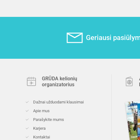
Geriausi pasiūlyma
GRŪDA kelionių
organizatorius
Dažnai užduodami klausimai
Apie mus
Parašykite mums
Karjera
Kontaktai