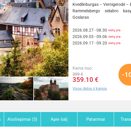
Kvedlinburgas – Vernigerodė – 
Rammelsbergo sidabro kas
Goslaras
2026.08.27 - 08.30
vietų yra
2026.09.03 - 09.06
vietų yra
2026.09.17 - 09.20
vietų yra
Kaina nuo:
-1
399 €
359.10 €
Visos datos ir kainos
s
Atsiliepimai (3)
Apie šalį
Patarimai
Tran