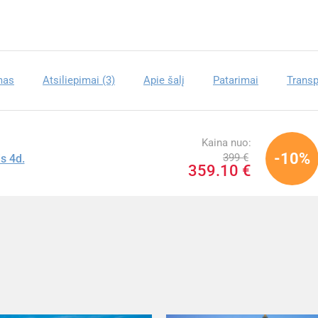
mas
Atsiliepimai (3)
Apie šalį
Patarimai
Transp
Kaina nuo:
-10%
399 €
s 4d.
359.10 €