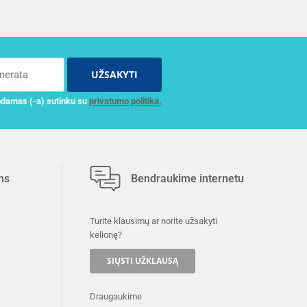
UŽSAKYTI
damas (-a) sutinku su
privatumo politika.
ms
Bendraukime internetu
Turite klausimų ar norite užsakyti
kelionę?
SIŲSTI UŽKLAUSĄ
Draugaukime