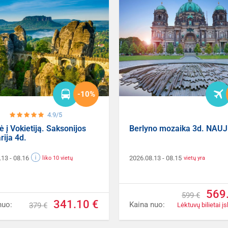
-10%
4.9/5
ė į Vokietiją. Saksonijos
Berlyno mozaika 3d. NAUJ
rija 4d.
.13
- 08.16
2026.08.13
- 08.15
liko 10 vietų
vietų yra
569
599 €
341.10 €
nuo:
Kaina nuo:
379 €
Lėktuvų bilietai įs