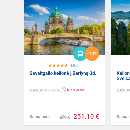
-10%
4.8/5
Savaitgalio kelionė į Berlyną 3d.
Kelion
Šveica
2026.08.07
- 08.09
2026.08
liko 9 vietos
251.10 €
Kaina nuo:
Kaina 
279 €