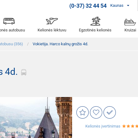
(0-37) 32 44 54
Kaunas
ionės autobusu
Kelionės lėktuvu
Egzotinės kelionės
Kruizai
utobusu (356)
Vokietija. Harco kalnų grožis 4d.
s 4d.
Kelionės įvertinimas