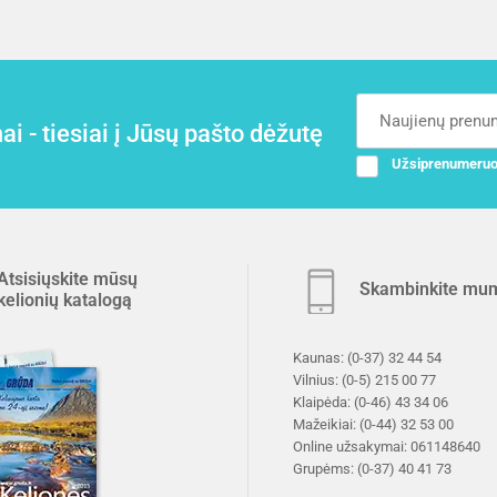
i - tiesiai į Jūsų pašto dėžutę
Užsiprenumeruo
Atsisiųskite mūsų
Skambinkite mu
kelionių katalogą
Kaunas:
(0-37) 32 44 54
Vilnius:
(0-5) 215 00 77
Klaipėda:
(0-46) 43 34 06
Mažeikiai:
(0-44) 32 53 00
Online užsakymai:
061148640
Grupėms:
(0-37) 40 41 73