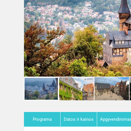
Programa
Datos ir kainos
Apgyvendinima