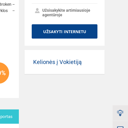
Broken –
Užsisakykite artimiausioje
yklos –
agentūroje
UŽSAKYTI INTERNETU
Kelionės į Vokietiją
0%
sportas