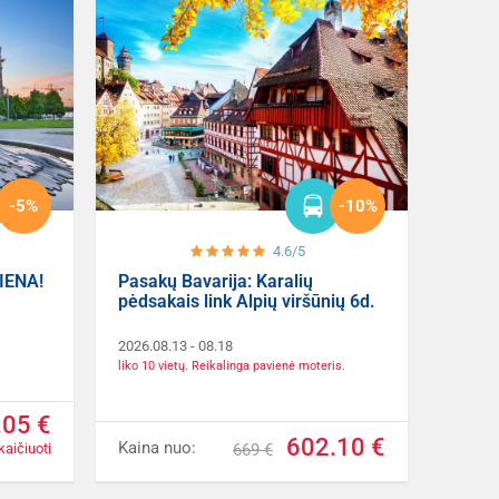
-5%
-10%
4.6/5
IENA!
Pasakų Bavarija: Karalių
pėdsakais link Alpių viršūnių 6d.
2026.08.13
- 08.18
liko 10 vietų. Reikalinga pavienė moteris.
.05 €
602.10 €
Kaina nuo:
kaičiuoti
669 €