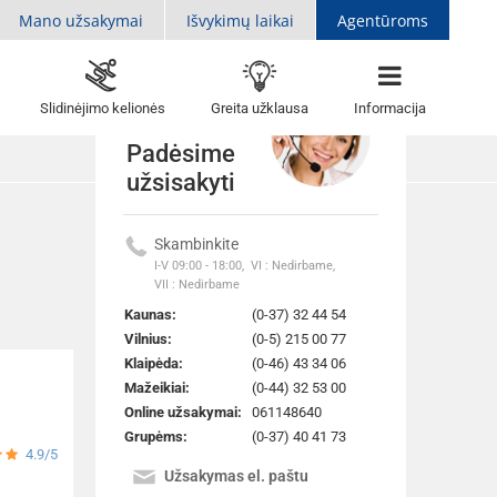
Mano užsakymai
Išvykimų laikai
Agentūroms
Slidinėjimo kelionės
Greita užklausa
Informacija
Padėsime
užsisakyti
Skambinkite
Atgal į sarašą
I-V 09:00 - 18:00,
VI : Nedirbame,
VII : Nedirbame
Kaunas:
(0-37) 32 44 54
Vilnius:
(0-5) 215 00 77
Klaipėda:
(0-46) 43 34 06
Mažeikiai:
(0-44) 32 53 00
Online užsakymai:
061148640
Grupėms:
(0-37) 40 41 73
4.9/5
Užsakymas el. paštu