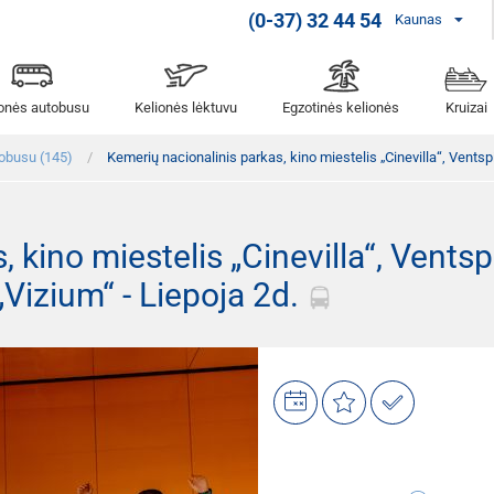
(0-37) 32 44 54
Kaunas
ionės autobusu
Kelionės lėktuvu
Egzotinės kelionės
Kruizai
tobusu (145)
Kemerių nacionalinis parkas, kino miestelis „Cinevilla“, Ventspi
kino miestelis „Cinevilla“, Ventspi
„Vizium“ - Liepoja 2d.