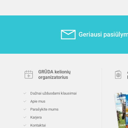
Geriausi pasiūlyma
GRŪDA kelionių
organizatorius
Dažnai užduodami klausimai
Apie mus
Parašykite mums
Karjera
Kontaktai