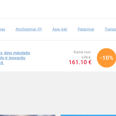
mas
Atsiliepimai (0)
Apie šalį
Patarimai
Transp
Kaina nuo:
, kino miestelis
-10%
179 €
lo ir inovacijų
161.10 €
2d.