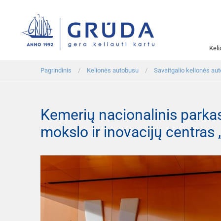
Kel
Pagrindinis
Kelionės autobusu
Savaitgalio kelionės au
Kemerių nacionalinis parkas, 
mokslo ir inovacijų centras 