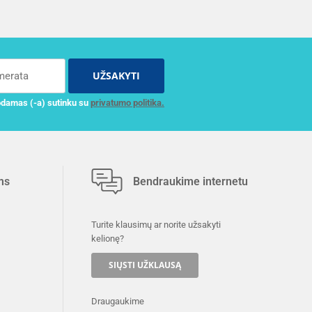
UŽSAKYTI
damas (-a) sutinku su
privatumo politika.
ms
Bendraukime internetu
Turite klausimų ar norite užsakyti
kelionę?
SIŲSTI UŽKLAUSĄ
Draugaukime