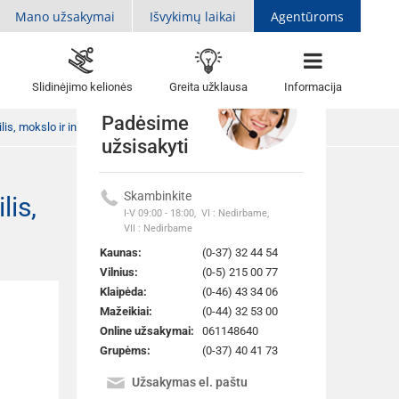
Mano užsakymai
Išvykimų laikai
Agentūroms
Slidinėjimo kelionės
Greita užklausa
Informacija
Padėsime
lis, mokslo ir inovacijų centras „Vizium“ - Liepoja 2d.
užsisakyti
Skambinkite
lis,
Atgal į sarašą
I-V 09:00 - 18:00,
VI : Nedirbame,
VII : Nedirbame
Kaunas:
(0-37) 32 44 54
Vilnius:
(0-5) 215 00 77
Klaipėda:
(0-46) 43 34 06
Mažeikiai:
(0-44) 32 53 00
Online užsakymai:
061148640
Grupėms:
(0-37) 40 41 73
Užsakymas el. paštu