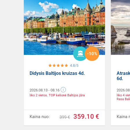
-10%
4.8/5
Didysis Baltijos kruizas 4d.
Atrask
6d.
2026.08.13
- 08.16
2026.08
liko 2 vietos. TOP kelionė Baltijos jūra
liko 4 vi
Rasa Bal
359.10 €
Kaina nuo:
Kaina 
399 €