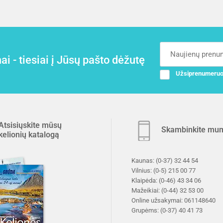
i - tiesiai į Jūsų pašto dėžutę
Užsiprenumeruo
Atsisiųskite mūsų
Skambinkite mu
kelionių katalogą
Kaunas:
(0-37) 32 44 54
Vilnius:
(0-5) 215 00 77
Klaipėda:
(0-46) 43 34 06
Mažeikiai:
(0-44) 32 53 00
Online užsakymai:
061148640
Grupėms:
(0-37) 40 41 73