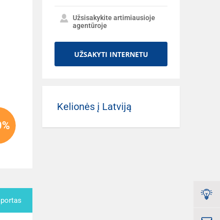
Užsisakykite artimiausioje
agentūroje
UŽSAKYTI INTERNETU
Kelionės į Latviją
0%
sportas