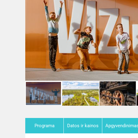
Programa
Datos ir kainos
Apgyvendinima