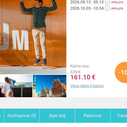
2026.09.12 - 09.13
vietų yra
2026.10.03 - 10.04
vietų yra
Kaina nuo:
-1
179 €
161.10 €
Visos datos ir kainos
s
Atsiliepimai (0)
Apie šalį
Patarimai
Tran