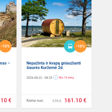
-10%
-10%
inas –
Nepažinta ir kvapą gniaužianti
šiaurės Kuržemė 2d.
2026.08.22
- 08.23
liko 15 vietų
.10 €
161.10 €
Kaina nuo:
179 €