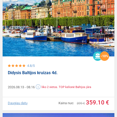
-10%
4.8/5
Didysis Baltijos kruizas 4d.
2026.08.13
- 08.16
liko 2 vietos. TOP kelionė Baltijos jūra
359.10 €
Daugiau datų
Kaina nuo:
399 €