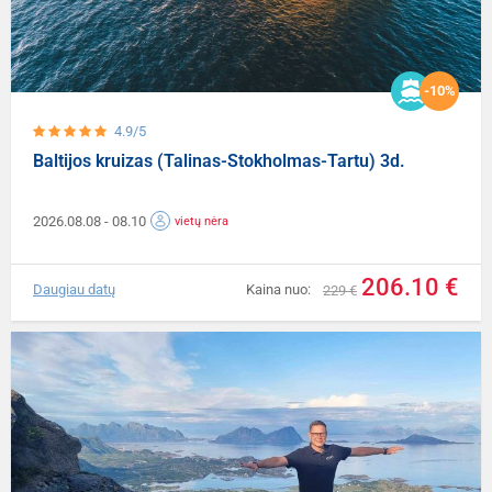
-10%
4.9/5
Baltijos kruizas (Talinas-Stokholmas-Tartu) 3d.
2026.08.08
- 08.10
vietų nėra
206.10 €
Daugiau datų
Kaina nuo:
229 €