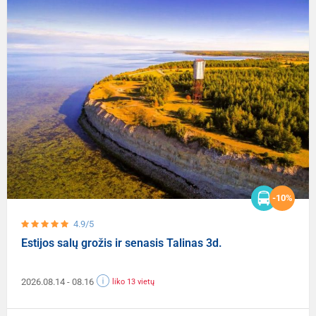
-10%
4.9/5
Estijos salų grožis ir senasis Talinas 3d.
2026.08.14
- 08.16
liko 13 vietų