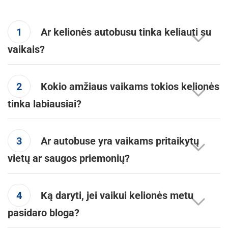
1
Ar kelionės autobusu tinka keliauti su
vaikais?
2
Kokio amžiaus vaikams tokios kelionės
tinka labiausiai?
3
Ar autobuse yra vaikams pritaikytų
vietų ar saugos priemonių?
4
Ką daryti, jei vaikui kelionės metu
pasidaro bloga?