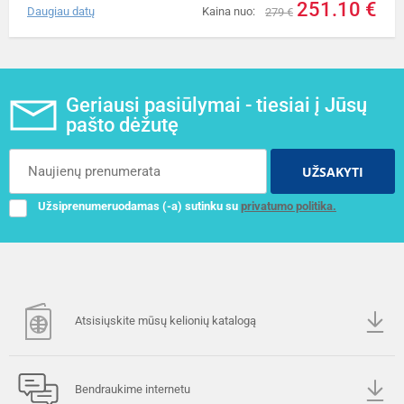
251.10 €
Daugiau datų
Kaina nuo:
279 €
Geriausi pasiūlymai - tiesiai į Jūsų
pašto dėžutę
UŽSAKYTI
Užsiprenumeruodamas (-a) sutinku su
privatumo politika.
Atsisiųskite mūsų kelionių katalogą
Bendraukime internetu