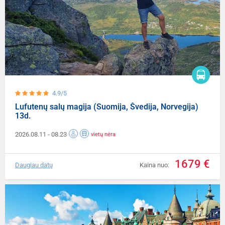
4.9/5
Lufutenų salų magija (Suomija, Švedija, Norvegija)
13d.
2026.08.11
- 08.23
vietų nėra
1679 €
Daugiau datų
Kaina nuo: