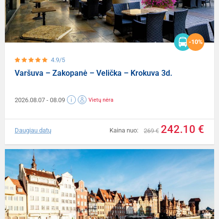
-10%
4.9/5
Varšuva – Zakopanė – Velička – Krokuva 3d.
2026.08.07
- 08.09
Vietų nėra
242.10 €
Daugiau datų
Kaina nuo:
269 €