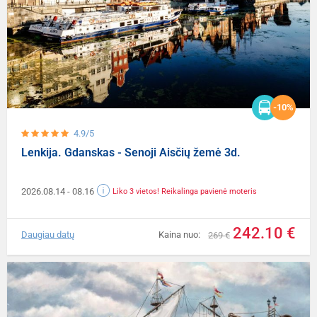
-10%
4.9/5
Lenkija. Gdanskas - Senoji Aisčių žemė 3d.
2026.08.14
- 08.16
Liko 3 vietos! Reikalinga pavienė moteris
242.10 €
Daugiau datų
Kaina nuo:
269 €