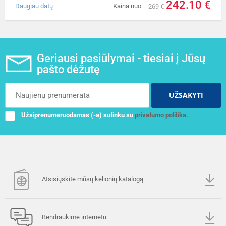
242.10 €
Daugiau datų
Kaina nuo:
269 €
Geriausi pasiūlymai - tiesiai į Jūsų
pašto dėžutę
UŽSAKYTI
Užsiprenumeruodamas (-a) sutinku su
privatumo politika.
Atsisiųskite mūsų kelionių katalogą
Bendraukime internetu