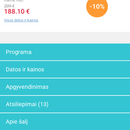
Kaina nuo:
-10%
209 €
188.10 €
Visos datos ir kainos
Programa
Datos ir kainos
Apgyvendinimas
Atsiliepimai (13)
Apie šalį