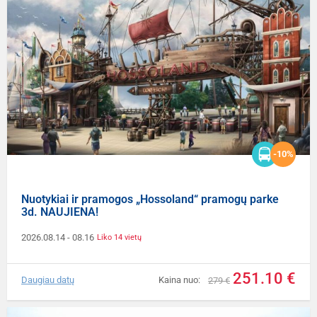
-10%
Nuotykiai ir pramogos „Hossoland“ pramogų parke
3d. NAUJIENA!
2026.08.14
- 08.16
Liko 14 vietų
251.10 €
Daugiau datų
Kaina nuo:
279 €