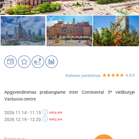
4.9/5
Kelionės įvertinimas
Apgyvendinimas prabangiame Inter Continental 5* viešbutyje
Varšuvos centre
2026.11.14 - 11.15
vietų yra
2026.12.19 - 12.20
vietų yra