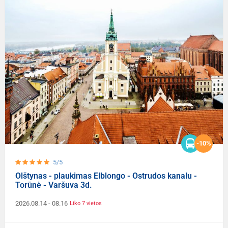
-10%
5/5
Olštynas - plaukimas Elblongo - Ostrudos kanalu -
Torūnė - Varšuva 3d.
2026.08.14
- 08.16
Liko 7 vietos