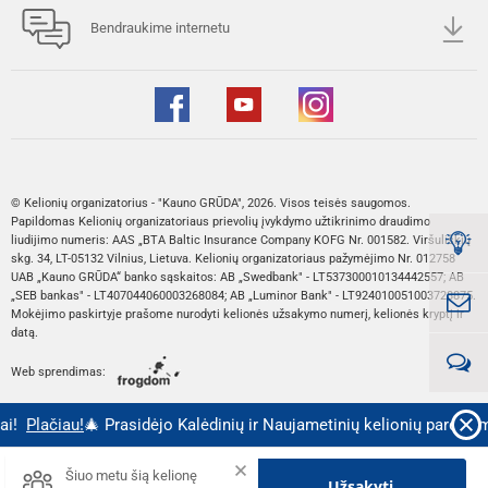
Bendraukime internetu
© Kelionių organizatorius - "Kauno GRŪDA", 2026. Visos teisės saugomos.
Papildomas Kelionių organizatoriaus prievolių įvykdymo užtikrinimo draudimo
liudijimo numeris: AAS „BTA Baltic Insurance Company KOFG Nr. 001582. Viršuliškių
skg. 34, LT-05132 Vilnius, Lietuva. Kelionių organizatoriaus pažymėjimo Nr. 012758
UAB „Kauno GRŪDA“ banko sąskaitos: AB „Swedbank" - LT537300010134442557; AB
„SEB bankas" - LT407044060003268084; AB „Luminor Bank" - LT924010051003728875.
Mokėjimo paskirtyje prašome nurodyti kelionės užsakymo numerį, kelionės kryptį ir
datą.
Web sprendimas:
i!
Plačiau!
🎄 Prasidėjo Kalėdinių ir Naujametinių kelionių pardavima
Kaina nuo::
Šiuo metu šią kelionę
Užsakyti