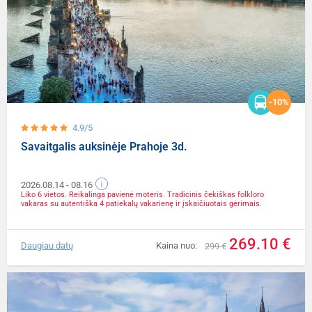
-10%
4.9/5
Savaitgalis auksinėje Prahoje 3d.
2026.08.14
- 08.16
Liko 6 vietos. Reikalinga pavienė moteris. Tradicinis čekiškas folkloro
vakaras su autentiška 4 patiekalų vakarienę ir įskaičiuotais gėrimais.
269.10 €
Daugiau datų
Kaina nuo:
299 €