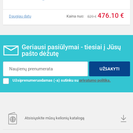
476.10 €
Daugiau datų
Kaina nuo:
529 €
Geriausi pasiūlymai - tiesiai į Jūsų
pašto dėžutę
UŽSAKYTI
Užsiprenumeruodamas (-a) sutinku su
privatumo politika.
Atsisiųskite mūsų kelionių katalogą