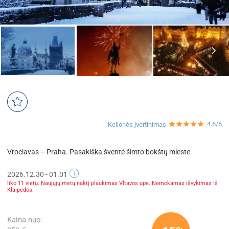
4.6/5
Kelionės įvertinimas
Vroclavas – Praha. Pasakiška šventė šimto bokštų mieste
2026.12.30 - 01.01
liko 11 vietų. Naujųjų metų naktį plaukimas Vltavos upe. Nemokamas išvykimas iš
Klaipėdos.
Kaina nuo: