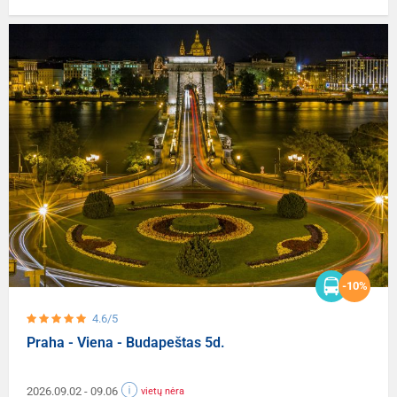
-10%
4.6/5
Praha - Viena - Budapeštas 5d.
2026.09.02
- 09.06
vietų nėra