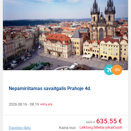
-5%
Nepamirštamas savaitgalis Prahoje 4d.
2026.08.16
- 08.19
vietų yra
635.55 €
669 €
Lėktuvų bilietai įskaičiuoti
Daugiau datų
Kaina nuo: