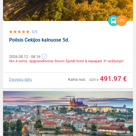
-7%
5/5
Poilsis Čekijos kalnuose 5d.
2026.08.12
- 08.16
liko 4 vietos. Apgyvendinimas Resort Špindl Hotel & Aquapark 3* viešbutyje!
491.97 €
Daugiau datų
Kaina nuo:
529 €