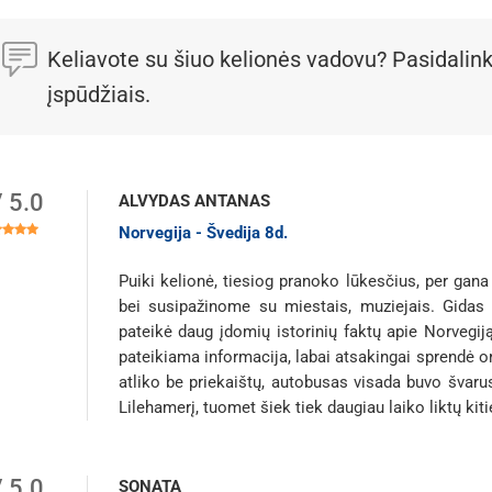
Keliavote su šiuo kelionės vadovu? Pasidalink
įspūdžiais.
/ 5.0
ALVYDAS ANTANAS
Norvegija - Švedija 8d.
Puiki kelionė, tiesiog pranoko lūkesčius, per ga
bei susipažinome su miestais, muziejais. Gidas A
pateikė daug įdomių istorinių faktų apie Norvegij
pateikiama informacija, labai atsakingai sprendė o
atliko be priekaištų, autobusas visada buvo švarus
Lilehamerį, tuomet šiek tiek daugiau laiko liktų 
/ 5.0
SONATA