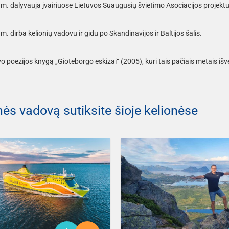
. dalyvauja įvairiuose Lietuvos Suaugusių švietimo Asociacijos projekt
. dirba kelionių vadovu ir gidu po Skandinavijos ir Baltijos šalis.
vo poezijos knygą „Gioteborgo eskizai“ (2005), kuri tais pačiais metais išv
nės vadovą sutiksite šioje kelionėse