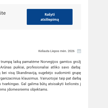
ite
Rašyti
atsiliepimą
Keliauta Liepos mėn. 2026
na trumpą laiką pamatėme Norvegijos gamtos grožį
rūnas puikiai, profesionaliai atliko savo darbą:
ą bei visą Skandinaviją, sugebėjo sudominti grupę
rganizacinius klausimus. Vairuotojai taip pat darbą
 tvarkingas. Gal galima būtų atsisakyti kelionės į
kitiems įdomesniems objektams.