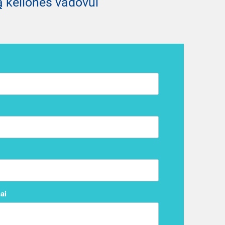
 kelionės vadovui
ai