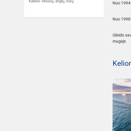
Kalbos: lietuvių, anglų, rusų.
Nuo 1994 m
Nuo 1998 m
Išleido sa
mugėje.
Kelio