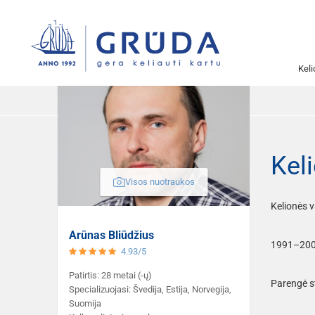
Kel
Pagrindinis
Kel
Visos nuotraukos
Kelionės v
Arūnas Bliūdžius
1991–2009
4.93/5
Patirtis: 28 metai (-ų)
Parengė st
Specializuojasi: Švedija, Estija, Norvegija,
Suomija