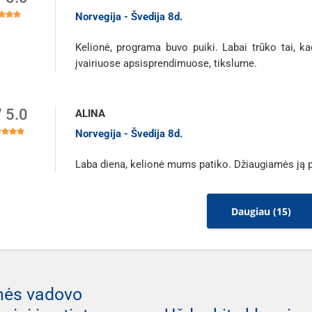
Norvegija - Švedija 8d.
Kelionė, programa buvo puiki. Labai trūko tai, k
įvairiuose apsisprendimuose, tikslume.
/ 5.0
ALINA
Norvegija - Švedija 8d.
Laba diena, kelionė mums patiko. Džiaugiamės ją pa
Daugiau (15)
nės vadovo