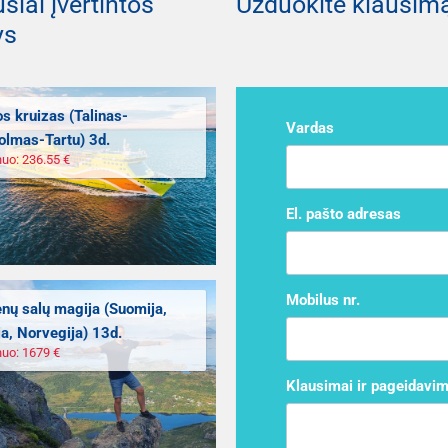
siai įvertintos
Užduokite klausimą
ys
os kruizas (Talinas-
Vardas
olmas-Tartu) 3d.
nuo: 236.55 €
El. pašto adresas
Mobilus nr.
enų salų magija (Suomija,
a, Norvegija) 13d.
nuo: 1679 €
Klausimai ir pageidavim