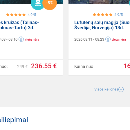
-5%
4.9/5
4.9/5
os kruizas (Talinas-
Lufutenų salų magija (Suo
olmas-Tartu) 3d.
Švedija, Norvegija) 13d.
8.08
- 08.10
2026.08.11
- 08.23
vietų nėra
vietų nėra
236.55 €
1
nuo:
Kaina nuo:
249 €
Visos kelionės
iliepimai