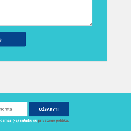
ę
UŽSAKYTI
damas (-a) sutinku su
privatumo politika.