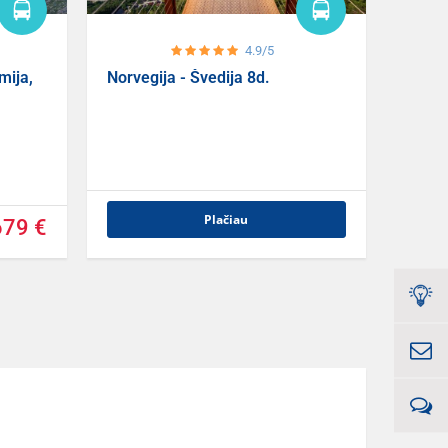
4.9/5
mija,
Norvegija - Švedija 8d.
Plačiau
679 €