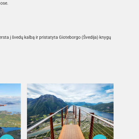
uose.
ersta į švedų kalbą ir pristatyta Gioteborgo (Švedija) knygų