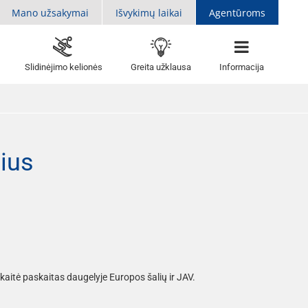
Mano užsakymai
Išvykimų laikai
Agentūroms
Slidinėjimo kelionės
Greita užklausa
Informacija
ius
 Skaitė paskaitas daugelyje Europos šalių ir JAV.