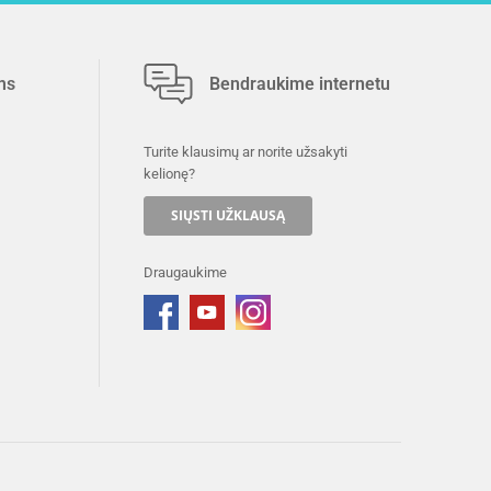
ms
Bendraukime internetu
Turite klausimų ar norite užsakyti
kelionę?
SIŲSTI UŽKLAUSĄ
Draugaukime