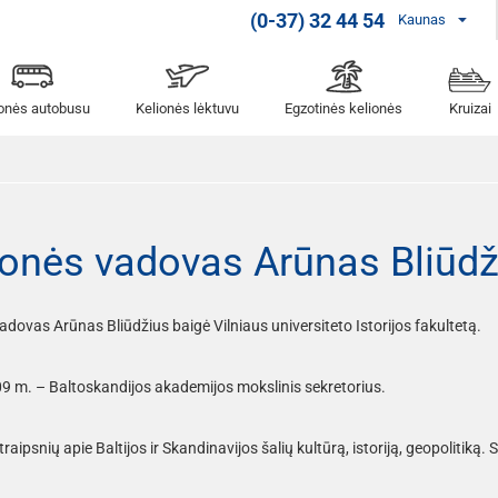
(0-37) 32 44 54
Kaunas
ionės autobusu
Kelionės lėktuvu
Egzotinės kelionės
Kruizai
ionės vadovas Arūnas Bliūdž
adovas Arūnas Bliūdžius baigė Vilniaus universiteto Istorijos fakultetą.
 m. – Baltoskandijos akademijos mokslinis sekretorius.
raipsnių apie Baltijos ir Skandinavijos šalių kultūrą, istoriją, geopolitiką.