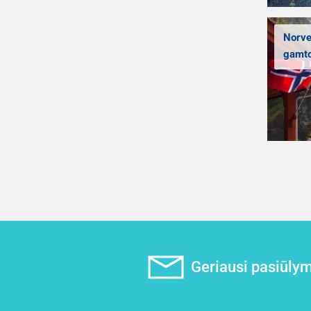
Norveg
gamto
Geriausi pasiūlyma