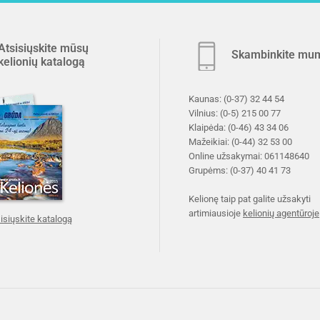
Atsisiųskite mūsų
Skambinkite mu
kelionių katalogą
Kaunas:
(0-37) 32 44 54
Vilnius:
(0-5) 215 00 77
Klaipėda:
(0-46) 43 34 06
Mažeikiai:
(0-44) 32 53 00
Online užsakymai:
061148640
Grupėms:
(0-37) 40 41 73
Kelionę taip pat galite užsakyti
artimiausioje
kelionių agentūroje
isiųskite katalogą
.