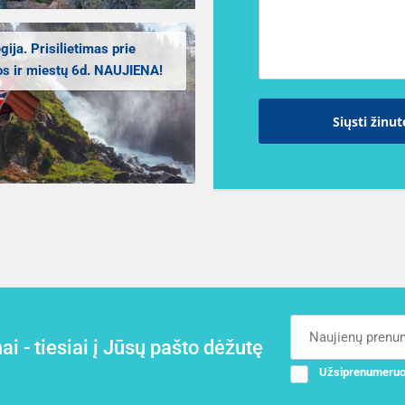
ija. Prisilietimas prie
s ir miestų 6d. NAUJIENA!
Siųsti žinut
i - tiesiai į Jūsų pašto dėžutę
Užsiprenumeruo