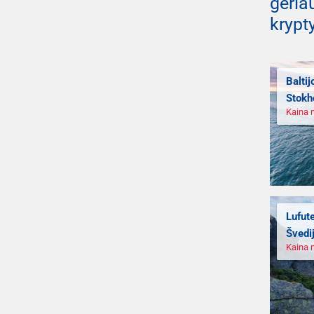
geriau
krypt
Baltij
Stokh
Kaina 
Lufut
Švedij
Kaina 