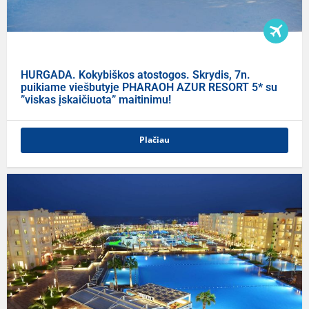
HURGADA. Kokybiškos atostogos. Skrydis, 7n.
puikiame viešbutyje PHARAOH AZUR RESORT 5* su
”viskas įskaičiuota” maitinimu!
Plačiau