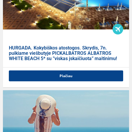
HURGADA. Kokybiškos atostogos. Skrydis, 7n.
puikiame viešbutyje PICKALBATROS ALBATROS
WHITE BEACH 5* su ”viskas įskaičiuota” maitinimu!
Plačiau