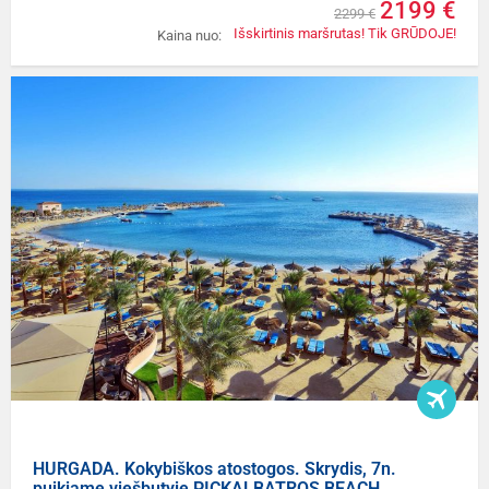
2199 €
2299 €
Išskirtinis maršrutas! Tik GRŪDOJE!
Kaina nuo:
HURGADA. Kokybiškos atostogos. Skrydis, 7n.
puikiame viešbutyje PICKALBATROS BEACH