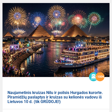
-100€
Naujametinis kruizas Nilu ir poilsis Hurgados kurorte.
Piramidžių paslaptys ir kruizas su kelionės vadovu iš
Lietuvos 10 d. (tik GRŪDOJE!)