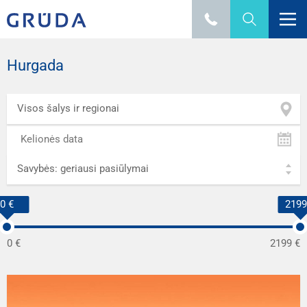
Hurgada
Visos šalys ir regionai
Savybės: geriausi pasiūlymai
0 €
2199
0 €
2199 €