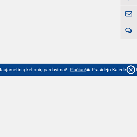
ujametinių kelionių pardavimai!
Plačiau!
🎄 Prasidėjo Kalėdinių ir N
Geriausi pasiūlymai - tiesiai į Jūsų
pašto dėžutę
UŽSAKYTI