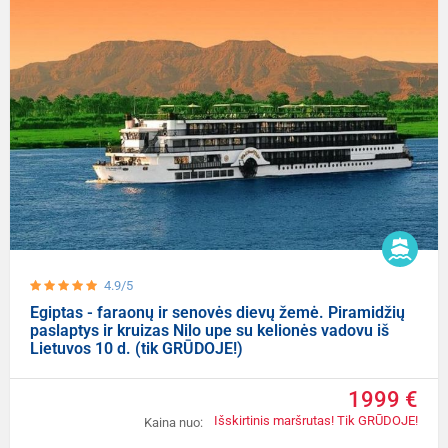
4.9/5
Egiptas - faraonų ir senovės dievų žemė. Piramidžių
paslaptys ir kruizas Nilo upe su kelionės vadovu iš
Lietuvos 10 d. (tik GRŪDOJE!)
1999 €
Išskirtinis maršrutas! Tik GRŪDOJE!
Kaina nuo: