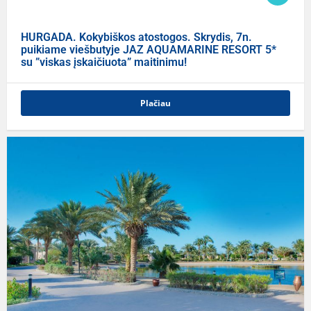
HURGADA. Kokybiškos atostogos. Skrydis, 7n.
puikiame viešbutyje JAZ AQUAMARINE RESORT 5*
su ”viskas įskaičiuota” maitinimu!
Plačiau